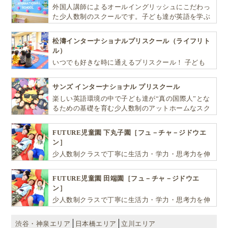
外国人講師によるオールイングリッシュにこだわっ
た少人数制のスクールです。子ども達が英語を学ぶ
だけではなく、英語で学ぶ環境を提供します！
松濤インターナショナルプリスクール（ライフリト
ル）
いつでも好きな時に通えるプリスクール！ 子ども
達一人ひとりの個性を尊重し、想像力豊かな感性、
自ら進んで学ぶこと、考える力を育みます
サンズ インターナショナル プリスクール
楽しい英語環境の中で子ども達が“真の国際人”とな
るための基礎を育む少人数制のアットホームなスク
ールです
FUTURE児童園 下丸子園［フュ－チャ－ジドウエ
ン］
少人数制クラスで丁寧に生活力・学力・思考力を伸
ばしお子様の可能性を広げます！
FUTURE児童園 田端園［フュ－チャ－ジドウエ
ン］
少人数制クラスで丁寧に生活力・学力・思考力を伸
ばしお子様の可能性を広げます！
渋谷・神泉エリア
日本橋エリア
立川エリア