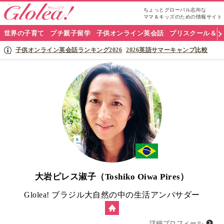
ちょっとグローバル志向な
ママ＆キッズのための情報サイト
グ
世界の子育て
プチ親子留学
子供オンライン英会話
プリスクール＆英
ロ
子供オンライン英会話ランキング2026
2026英語サマーキャンプ比較
ー
リ
ア
ナ
ビ
大岩ピレス淑子（Toshiko Oiwa Pires）
Glolea! ブラジル大自然の中の生活アンバサダー
詳細プロフィール