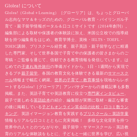
Glolea! について
Glolea!（Global＋Learning）［グローリア］は、ちょっとグローバ
ル志向なママ＆キッズのための、グローバル教育・バイリンガル子
育て・親子留学情報ポータル＆口コミサイトです（2014年創刊）。
編集部による取材や保護者の体験談に加え、米国公立校での指導経
験を持つ編集長をはじめ、教育学博士、英検・IELTS・TOEFL・
TOEIC講師、プリスクール経営者、親子英語・親子留学などに精通
した専門家、そして世界各国で子育て中の保護者の皆さまからのご
寄稿・ご監修を通じて、信頼できる教育情報を発信しています。は
じめての
子連れ海外旅行
の準備ガイドから、1日・1週間から実現で
きるプチ
親子留学
、各国の教育文化を体験できる最新の
サマースク
ール
情報まで幅広く網羅。
世界の子育て・教育事情
を現地からレポ
ートするGlolea!［グローリア］アンバサダーからの連載記事も多数
掲載。また、英語子育てや英語教育に役立つ
専門家インタビュー
、
親子で楽しめる
英語絵本
の紹介、編集部が実際に取材・厳正な審査
の後に掲載している
子どもオンライン英会話の比較・口コミ数ラン
キング
、英語イマージョン教育を実践する
プリスクール・英語学童
情報もリアルな口コミとともに充実掲載！ 多様な文化背景を持つ
世界中の人々とのつながりや、親子留学・サマースクール・英語教
育のリアルな体験談をもとに、子どもと一緒に世界を学び、広い視