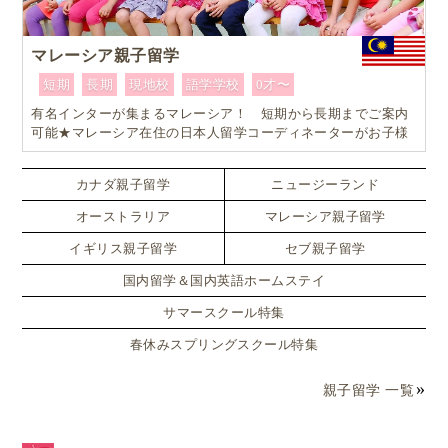
マレーシア親子留学
短期
長期
現地校
語学学校
0才〜
有名インターが集まるマレーシア！ 短期から長期までご案内
可能★マレーシア在住の日本人留学コーディネーターがお子様
お一人おひとりに合ったワンランク上のマレーシア親子留学を
カスタマイズ
カナダ親子留学
ニュージーランド
オーストラリア
マレーシア親子留学
イギリス親子留学
セブ親子留学
国内留学＆国内英語ホームステイ
サマースクール特集
春休みスプリングスクール特集
親子留学 一覧