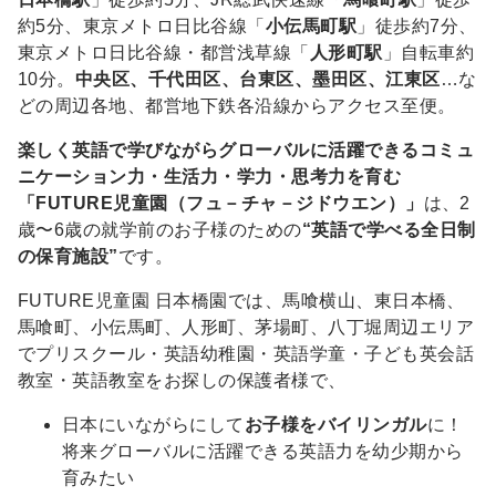
約5分、東京メトロ日比谷線「
小伝馬町駅
」徒歩約7分、
東京メトロ日比谷線・都営浅草線「
人形町駅
」自転車約
10分。
中央区、千代田区、台東区、墨田区、江東区
…な
どの周辺各地、都営地下鉄各沿線からアクセス至便。
楽しく英語で学びながらグローバルに活躍できるコミュ
ニケーション力・生活力・学力・思考力を育む
「FUTURE児童園（フュ－チャ－ジドウエン）」
は、2
歳〜6歳の就学前のお子様のための
“英語で学べる全日制
の保育施設”
です。
FUTURE児童園 日本橋園では、馬喰横山、東日本橋、
馬喰町、小伝馬町、人形町、茅場町、八丁堀周辺エリア
でプリスクール・英語幼稚園・英語学童・子ども英会話
教室・英語教室をお探しの保護者様で、
日本にいながらにして
お子様をバイリンガル
に！
将来グローバルに活躍できる英語力を幼少期から
育みたい