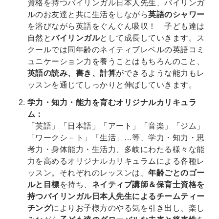
資格を持つバイリンガル日本人先生、バイリンガ
ルのお友達と共に生活をしながら
英語のシャワー
を浴びながら英語をぐんぐん吸収！ 子ども達は
自然と
バイリンガル
として成長していきます。ス
クールでは同年齢のネイティブレベルの英語コミ
ュニケーション力を養うことはもちろんのこと、
英語の読み、書き、計算
ができるような能力もレ
ッスンを通じてしっかりと伸ばしていきます。
学力・知力・能力を育むオリジナルカリキュラ
ム：
「英語」「日本語」「アート」「音楽」「ジム」
「ワークシ－ト」「生活」…等、学力・知力・思
考力・身体能力・生活力、多岐にわたる様々な能
力を高めるオリジナルカリキュラムによる各種レ
ッスン。それぞれのレッスンは、
年齢ごとのゴー
ルと目標
を持ち、
ネイティブ講師＆保育士資格を
持つバイリンガル日本人先生によるチームティー
チング
によりお子様方のやる気を引き出し、楽し