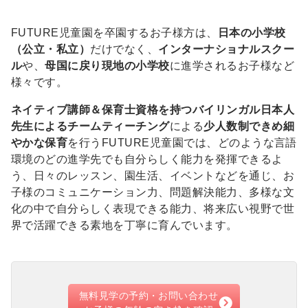
FUTURE児童園を卒園するお子様方は、
日本の小学校
（公立・私立）
だけでなく、
インターナショナルスクー
ル
や、
母国に戻り現地の小学校
に進学されるお子様など
様々です。
ネイティブ講師＆保育士資格を持つバイリンガル日本人
先生によるチームティーチング
による
少人数制できめ細
やかな保育
を行うFUTURE児童園では、どのような言語
環境のどの進学先でも自分らしく能力を発揮できるよ
う、日々のレッスン、園生活、イベントなどを通じ、お
子様のコミュニケーション力、問題解決能力、多様な文
化の中で自分らしく表現できる能力、将来広い視野で世
界で活躍できる素地を丁寧に育んでいます。
無料見学の予約・お問い合わせ