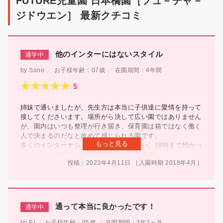
FUTURE児童園 日本橋園［フュ－チャ－
コ
ジドウエン］ 最新クチコミ
ミ
他のインターにはないスタイル
Sono
お子様年齢：
07歳
在園期間：
4年間
姉妹で通いましたが、先生方は本当に子供達に愛情を持って
接してくださいます。場所がら決して広い園ではありません
が、園内はいつも整理が行き届き、保育園は箱ではなく働く
人で決まるのだなと改めて感じられる園です。
もっと見る
多くのインターナショナルスクールと違い、19時まで預かっ
ていただけるのもとてもありがたかったです。
投稿：2023年4月11日
［入園時期
2018年
4月
］
英語だけでなく、日本の文化や運動面にも注力してくださ
り、インターナショナルスクールと日本の保育園の良い側面
を両立させようとする方針が伝わりました。
英語力はもちろんですが、子供の個性と協調性を育んでいた
だきました。
通って本当に良かったです！
EI
お子様年齢：
05歳
在園期間：
3年2ヶ月