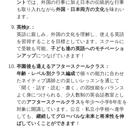
ント
では、外国の行事に加え日本の伝統的な行事
も取り入れながら
外国・日本両方の文化
を味わい
ます。
英検jr.：
英語に親しみ、外国の文化を理解し、使える英語
を習得することを目標としています。スクールに
て受験も可能。
子ども達の英語へのモチベーショ
ンアップ
につなげていきます！
卒園後も通えるアフタースクールクラス：
年齢・レベル別クラス編成
で個々の能力に合わせ
たネイティブ講師との楽しいレッスンを通じて
「聞く・話す・読む・書く」の四技能をバランス
よく身につけられる、少人数制の英会話教室とし
ての
アフタースクールクラス
を年少〜小学6年生を
対象に開講しています。公立・私立小学校へ進学
しても、
継続してグローバルな未来と将来性を伸
ばしていくことができます
！