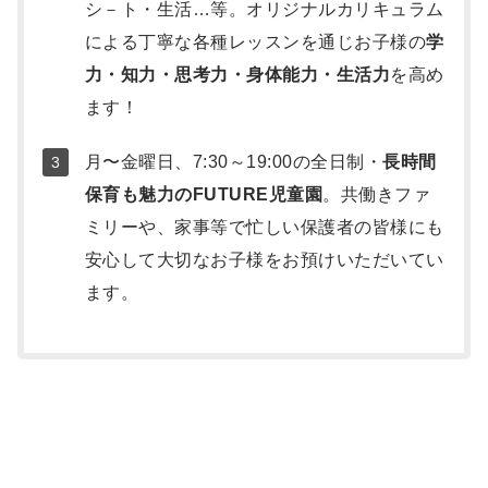
シ－ト・生活…等。オリジナルカリキュラム
による丁寧な各種レッスンを通じお子様の
学
力・知力・思考力・身体能力・生活力
を高め
ます！
月〜金曜日、7:30～19:00の全日制・
長時間
保育も魅力のFUTURE児童園
。共働きファ
ミリーや、家事等で忙しい保護者の皆様にも
安心して大切なお子様をお預けいただいてい
ます。
写
真