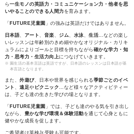
ら
一生モノの英語力・コミュニケーション力・他者を思
いやることのできる人間力
を育みます。
「
FUTURE児童園
」の強みは英語だけではありません。
日本語
、
アート
、
音楽
、
ジム
、
水泳
、
生活
…などの楽し
いレッスンは年齢別のきめ細やかなオリジナル・カリキ
ュラムによりゴールと目標を持ちながら
確かな学力・知
力・思考力・生活力向上
につなげていきます。
園生活の基本言語は英語ですが、日本語のレッスンは日本語が基
本言語となります。
また、
外遊び
、日本や世界を感じられる
季節ごとのイベ
ント
、
遠足
や
ピクニック
…など様々なアクティビティー
は、子ども達の生きた学びの場となります。
「
FUTURE児童園
」では、子ども達のやる気を引き出し
ながら、
豊かな学び環境＆体験活動
を通じて心身ともに
健やかな成長を促します。
ご希望者は英検Jr.受験も可能です。