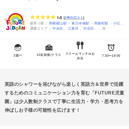
5点
2件の口コミ
最寄り駅
馬喰横山駅
東日本橋駅
馬喰町駅
小伝馬町駅
通園エリア
中央区
江東区
渋谷区
…等
スクールランチorお
10名前後/クラス
2歳〜
7:30〜19:00
弁当
英語のシャワーを浴びながら楽しく英語力＆世界で活躍
するためのコミュニケーション力を育む「FUTURE児童
園」は少人数制クラスで丁寧に生活力・学力・思考力を
伸ばしお子様の可能性を広げます！