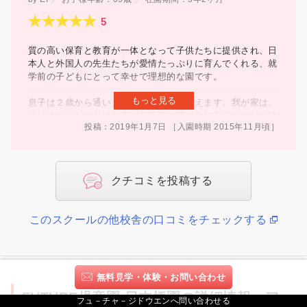
質の高い保育と教育が一体となって子供たちに提供され、日
本人と外国人の先生たちが愛情たっぷりに育んでくれる、就
学前の子どもにとって幸せで理想的な園です。
もっと見る
息子は２歳から通い、まもなく卒園を迎えます。我が家は、
海外に行ったことはあるけど英語は話せない家庭ですが、第
投稿：2019年1月7日
［入園時期
2015年
11月頃
］
２の家庭のように嬉々として通い、立派に成長させていただ
きました！！
バイリンガルの保育士の先生方による、手厚いきめ細やかな
クチコミを投稿する
保育。経験豊かなネイティブの英語教師による丁寧な授業
や、歌や遊びを通した触れ合い。息子は毎日の園での生活の
中で、耳からどんどん英語を吸収。年齢が上がるにつれ、読
このスクールの他校舎の口コミをチェックする
み書きもできるようになり、綺麗な発音とコミュニケーショ
ン言語としての英語を身につけていきました。
午前も午後も授業があり、英語以外にも、日本語の読み書
き、数字や算数の概念、ジム（体操）、アート、季節の行
無料見学・体験・お問い合わせ
事、生活面の教養、などなど、様々な知識と経験を身につけ
FUTURE
FUTURE児童園 日本橋園の詳細情報・ア
ています。また、きちんと集中して授業に取り組む習慣も教
フュ－チャ－ジドウエンへ問い合わせる