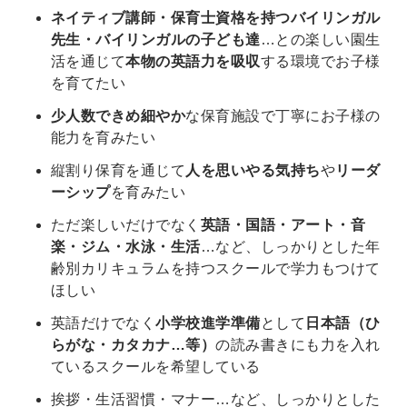
ネイティブ講師・保育士資格を持つバイリンガル
先生・バイリンガルの子ども達
…との楽しい園生
活を通じて
本物の英語力を吸収
する環境でお子様
を育てたい
少人数できめ細やか
な保育施設で丁寧にお子様の
能力を育みたい
縦割り保育を通じて
人を思いやる気持ち
や
リーダ
ーシップ
を育みたい
ただ楽しいだけでなく
英語・国語・アート・音
楽・ジム・水泳・生活
…など、しっかりとした年
齢別カリキュラムを持つスクールで学力もつけて
ほしい
英語だけでなく
小学校進学準備
として
日本語（ひ
らがな・カタカナ…等）
の読み書きにも力を入れ
ているスクールを希望している
挨拶・生活習慣・マナー…など、しっかりとした