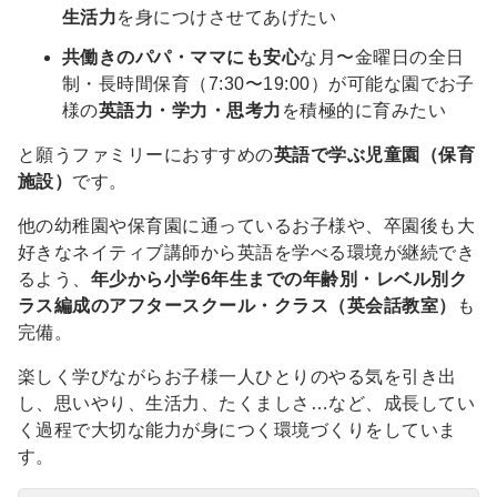
生活力
を身につけさせてあげたい
共働きのパパ・ママにも安心
な月〜金曜日の全日
制・長時間保育（7:30〜19:00）が可能な園でお子
様の
英語力・学力・思考力
を積極的に育みたい
と願うファミリーにおすすめの
英語で学ぶ児童園（保育
施設）
です。
他の幼稚園や保育園に通っているお子様や、卒園後も大
好きなネイティブ講師から英語を学べる環境が継続でき
るよう、
年少から小学6年生までの年齢別・レベル別ク
ラス編成のアフタースクール・クラス（英会話教室）
も
完備。
楽しく学びながらお子様一人ひとりのやる気を引き出
し、思いやり、生活力、たくましさ…など、成長してい
く過程で大切な能力が身につく環境づくりをしていま
す。