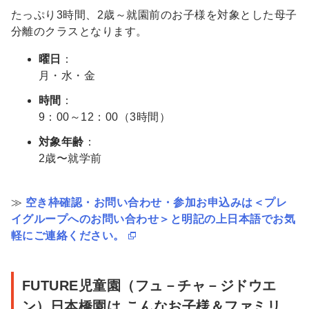
ウ
たっぷり3時間、2歳～就園前のお子様を対象とした母子
エ
分離のクラスとなります。
ン］
曜日
：
ス
月・水・金
ク
時間
：
ー
9：00～12：00（3時間）
ル
対象年齢
：
紹
2歳〜就学前
介・
概
要
≫
空き枠確認・お問い合わせ・参加お申込みは＜プレ
イグループへのお問い合わせ＞と明記の上日本語でお気
軽にご連絡ください。
FUTURE児童園（フュ－チャ－ジドウエ
ン）日本橋園は こんなお子様＆ファミリ