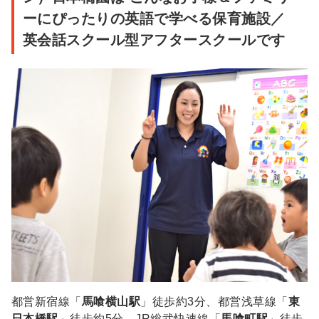
ーにぴったりの英語で学べる保育施設／
英会話スクール型アフタースクールです
都営新宿線「
馬喰横山駅
」徒歩約3分、都営浅草線「
東
日本橋駅
」徒歩約5分、JR総武快速線「
馬喰町駅
」徒歩