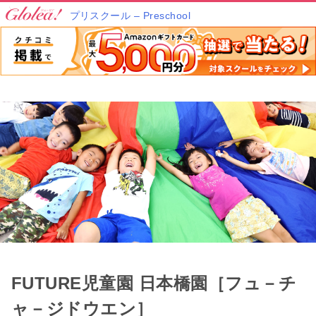
プリスクール – Preschool
FUTURE児童園 日本橋園［フュ－チ
ャ－ジドウエン］