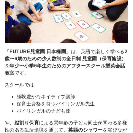
「
FUTURE児童園 日本橋園
」は、英語で楽しく学べる
2
歳〜6歳のための少人数制の全日制 児童園（保育施設）
＆
年少〜小学6年生のためのアフタースクール型英会話
教室
です。
スクールでは
経験豊かなネイティブ講師
保育士資格を持つバイリンガル先生
バイリンガルの子ども達
や、
縦割り保育
による異年齢の子ども同士が関わる多様
性のある生活環境を通じて、
英語のシャワー
を浴びなが