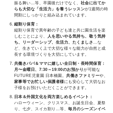
振る舞い…等、卒園後だけでなく、
社会に出てか
らも大切な「生活力」を養うレッスン
が1週間の時
間割にしっかりと組み込まれています。
縦割り保育：
縦割り保育で異年齢の子ども達と共に園生活を楽
しむことにより、
人を思いやる気持ち、敬う気持
ち、リーダーシップ、生活力、たくましさ
…な
ど、生きていく上で大切な様々な能力が自然と成
長する環境づくりを大切にしています。
共働きパパ＆ママに嬉しい全日制・長時間保育：
月〜金曜日、7:30～19:00のお預かり
が可能な
FUTURE児童園 日本橋園。
共働きファミリー
や、
家事等でお忙しい保護者様
にも安心して大切なお
子様をお預けいただくことができます。
日本＆外国文化を両方楽しめるイベント：
ハローウィーン、クリスマス、お誕生日会、夏祭
り、七夕、スイカ割り…等、
毎月のシーズンイベ