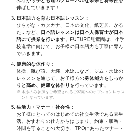
みながら
子ども達のグローバルな未来と将来性
を
伸ばしていきます！
日本語力を育む日本語レッスン：
ひらがな・カタカナ、日本の文化、紙芝居、かる
た…など、
日本語レッスンは日本人保育士が日本
語にて授業を行います
。FUTURE児童園は、小学
校進学に向けて、お子様の日本語力も丁寧に育ん
でいきます。
健康的な体作り：
体操、跳び箱、大縄、水泳…など、ジム・水泳の
レッスンを通じて、お子様方の
身体能力をしっか
りと高め、健康な体作り
を行っています。
水泳のみ参加をご希望されるご家庭へのオプションレッス
ンとなっています。
生活力・マナー・社会性：
お子様にとってのはじめての社会生活である園生
活。おすわりの仕方からはじまり、約束・順番・
時間を守ることの大切さ、TPOにあったマナー・