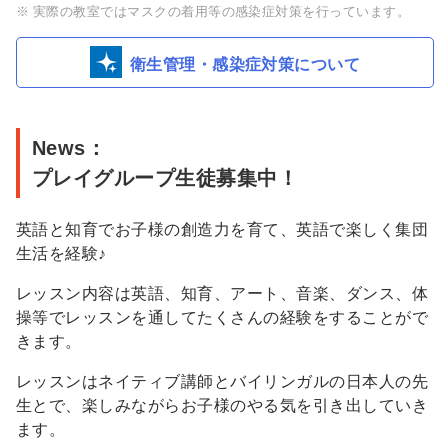
FUTURE
実際の教室ではマスクの着用等の感染症対策を行っています。
児
衛生管理・感染症対策について
童
園
日
News：
本
プレイグループ生徒募集中！
橋
園
英語と知育でお子様の創造力を育て、英語で楽しく集団
［フ
生活を経験♪
ュ
－
レッスン内容は英語、知育、アート、音楽、ダンス、体
操等でレッスンを通してたくさんの経験をすることがで
チ
きます。
ャ
－
レッスンはネイティブ講師とバイリンガルの日本人の先
ジ
生とで、楽しみながらお子様のやる気を引き出していき
ます。
ド