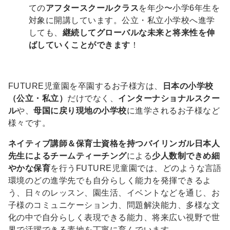
ての
アフタースクールクラス
を年少〜小学6年生を
対象に開講しています。公立・私立小学校へ進学
しても、
継続してグローバルな未来と将来性を伸
ばしていくことができます
！
FUTURE児童園を卒園するお子様方は、
日本の小学校
（公立・私立）
だけでなく、
インターナショナルスクー
ル
や、
母国に戻り現地の小学校
に進学されるお子様など
様々です。
ネイティブ講師＆保育士資格を持つバイリンガル日本人
先生によるチームティーチング
による
少人数制できめ細
やかな保育
を行うFUTURE児童園では、どのような言語
環境のどの進学先でも自分らしく能力を発揮できるよ
う、日々のレッスン、園生活、イベントなどを通じ、お
子様のコミュニケーション力、問題解決能力、多様な文
化の中で自分らしく表現できる能力、将来広い視野で世
界で活躍できる素地を丁寧に育んでいます。