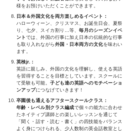
様をお預けいただくことができます。
日本＆外国文化を両方楽しめるイベント：
ハローウィーン、クリスマス、お誕生日会、夏祭
り、七夕、スイカ割り…等、
毎月のシーズンイベ
ント
では、外国の行事に加え日本の伝統的な行事
も取り入れながら
外国・日本両方の文化
を味わい
ます。
英検jr.：
英語に親しみ、外国の文化を理解し、使える英語
を習得することを目標としています。スクールに
て受験も可能。
子ども達の英語へのモチベーショ
ンアップ
につなげていきます！
卒園後も通えるアフタースクールクラス：
年齢・レベル別クラス編成
で個々の能力に合わせ
たネイティブ講師との楽しいレッスンを通じて
「聞く・話す・読む・書く」の四技能をバランス
よく身につけられる、少人数制の英会話教室とし