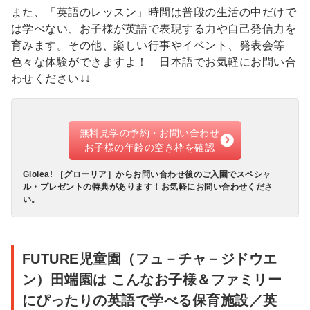
紹
また、「英語のレッスン」時間は普段の生活の中だけで
介・
は学べない、お子様が英語で表現する力や自己発信力を
概
育みます。その他、楽しい行事やイベント、発表会等
色々な体験ができますよ！ 日本語でお気軽にお問い合
要
わせください↓↓
無料見学の予約・お問い合わせ
お子様の年齢の空き枠を確認
Glolea! ［グローリア］からお問い合わせ後のご入園でスペシャ
ル・プレゼントの特典があります！お気軽にお問い合わせくださ
い。
FUTURE児童園（フュ－チャ－ジドウエ
ン）田端園は こんなお子様＆ファミリー
にぴったりの英語で学べる保育施設／英