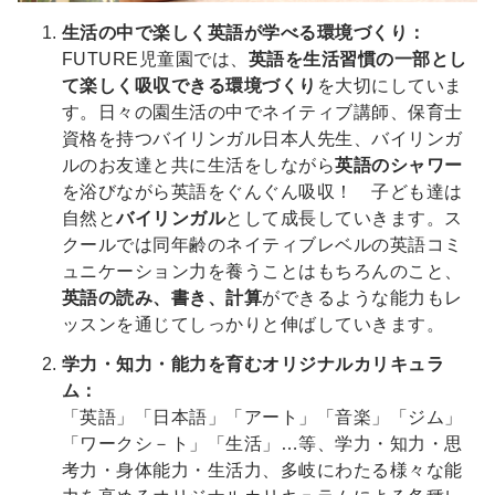
生活の中で楽しく英語が学べる環境づくり：
FUTURE児童園では、
英語を生活習慣の一部とし
て楽しく吸収できる環境づくり
を大切にしていま
す。日々の園生活の中でネイティブ講師、保育士
資格を持つバイリンガル日本人先生、バイリンガ
ルのお友達と共に生活をしながら
英語のシャワー
を浴びながら英語をぐんぐん吸収！ 子ども達は
自然と
バイリンガル
として成長していきます。ス
クールでは同年齢のネイティブレベルの英語コミ
ュニケーション力を養うことはもちろんのこと、
英語の読み、書き、計算
ができるような能力もレ
ッスンを通じてしっかりと伸ばしていきます。
学力・知力・能力を育むオリジナルカリキュラ
ム：
「英語」「日本語」「アート」「音楽」「ジム」
「ワークシ－ト」「生活」…等、学力・知力・思
考力・身体能力・生活力、多岐にわたる様々な能