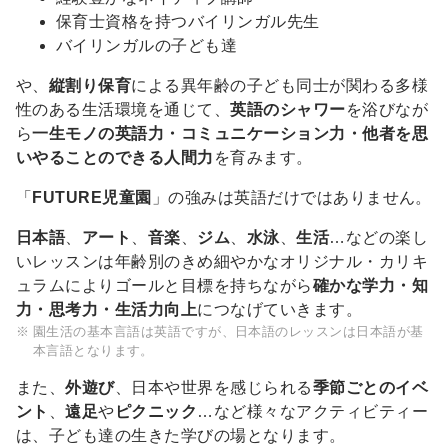
保育士資格を持つバイリンガル先生
バイリンガルの子ども達
や、
縦割り保育
による異年齢の子ども同士が関わる多様
性のある生活環境を通じて、
英語のシャワー
を浴びなが
ら
一生モノの英語力・コミュニケーション力・他者を思
いやることのできる人間力
を育みます。
「
FUTURE児童園
」の強みは英語だけではありません。
日本語
、
アート
、
音楽
、
ジム
、
水泳
、
生活
…などの楽し
いレッスンは年齢別のきめ細やかなオリジナル・カリキ
ュラムによりゴールと目標を持ちながら
確かな学力・知
力・思考力・生活力向上
につなげていきます。
園生活の基本言語は英語ですが、日本語のレッスンは日本語が基
本言語となります。
また、
外遊び
、日本や世界を感じられる
季節ごとのイベ
ント
、
遠足
や
ピクニック
…など様々なアクティビティー
は、子ども達の生きた学びの場となります。