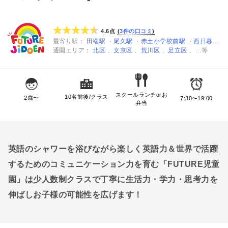
4.6点
3件の口コミ
最寄り駅
田端駅
尾久駅
赤土小学校前駅
西日暮里駅
通園エリア
北区
文京区
荒川区
足立区
…等
スクールランチorお
10名前後/クラス
2歳〜
7:30〜19:00
弁当
英語のシャワーを浴びながら楽しく英語力＆世界で活躍
するためのコミュニケーション力を育む「FUTURE児童
園」は少人数制クラスで丁寧に生活力・学力・思考力を
伸ばしお子様の可能性を広げます！