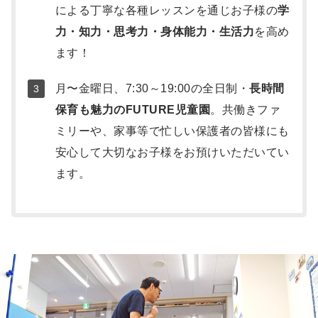
による丁寧な各種レッスンを通じお子様の
学
力・知力・思考力・身体能力・生活力
を高め
ます！
月〜金曜日、7:30～19:00の全日制・
長時間
保育も魅力のFUTURE児童園
。共働きファ
ミリーや、家事等で忙しい保護者の皆様にも
安心して大切なお子様をお預けいただいてい
ます。
写
真
集