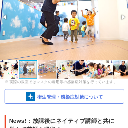
FUTURE
実際の教室ではマスクの着用等の感染症対策を行っています。
児
衛生管理・感染症対策について
童
園
田
News!：放課後にネイティブ講師と共に
端