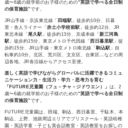
歳〜6歳の就学前のお子様のための
“英語で学べる全日制
の保育施設”
です。
JR山手線・京浜東北線「
田端駅
」徒歩約10分、日暮
里・舎人ライナー「
赤土小学校前駅
」徒歩約12分、JR
東北本線「
尾久駅
」徒歩約13分、京成本線「
新三河島
駅
」徒歩約15分、東京メトロ千代田線「
西日暮里駅
」徒
歩約15分、JR山手線・東京メトロ南北線「
駒込駅
」自
転車約10分。北区、荒川区、文京区、台東区…などの周
辺各地、JR各沿線からアクセス至便。
楽しく英語で学びながらグローバルに活躍できるコミュ
ニケーション力・生活力・学力・思考力を育む
「FUTURE児童園（フュ－チャ－ジドウエン）」
は、2
歳〜6歳の就学前のお子様のための
“英語で学べる全日制
の保育施設”
です。
FUTURE児童園は、田端、駒込、西日暮里、千駄木、本
駒込、上野、池袋周辺エリアでプリスクール・英語幼稚
園・英語学童・子ども英会話教室・英語教室をお探しの