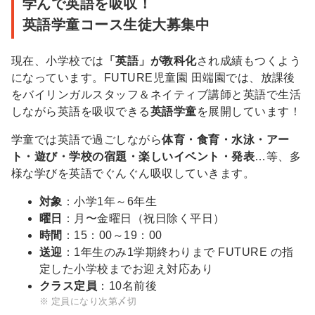
学んで英語を吸収！
園
英語学童コース生徒大募集中
［フ
ュ
現在、小学校では
「英語」が教科化
され成績もつくよう
－
になっています。FUTURE児童園 田端園では、放課後
チ
をバイリンガルスタッフ＆ネイティブ講師と英語で生活
ャ
しながら英語を吸収できる
英語学童
を展開しています！
－
学童では英語で過ごしながら
体育・食育・水泳・アー
ジ
ト・遊び・学校の宿題・楽しいイベント・発表
…等、多
ド
様な学びを英語でぐんぐん吸収していきます。
ウ
対象
：小学1年～6年生
エ
曜日
：月〜金曜日（祝日除く平日）
ン］
時間
：15：00～19：00
ス
送迎
：1年生のみ1学期終わりまで FUTURE の指
ク
定した小学校までお迎え対応あり
ー
クラス定員
：10名前後
ル
定員になり次第〆切