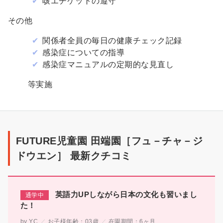
咳エチケットの遵守
その他
関係者全員の毎日の健康チェック記録
感染症についての指導
感染症マニュアルの定期的な見直し
等実施
ク
チ
FUTURE児童園 田端園［フュ－チャ－ジ
コ
ドウエン］ 最新クチコミ
ミ
英語力UPしながら日本の文化も習いまし
た！
YC
お子様年齢：
03歳
在園期間：
6ヶ月