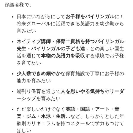
保護者様で、
日本にいながらにして
お子様をバイリンガル
に！
将来グローバルに活躍できる英語力を幼少期から
育みたい
ネイティブ講師・保育士資格を持つバイリンガル
先生・バイリンガルの子ども達
…との楽しい園生
活を通じて
本物の英語力を吸収
する環境でお子様
を育てたい
少人数できめ細やか
な保育施設で丁寧にお子様の
能力を育みたい
縦割り保育を通じて
人を思いやる気持ち
や
リーダ
ーシップ
を育みたい
ただ楽しいだけでなく
英語・国語・アート・音
楽・ジム・水泳・生活
…など、しっかりとした年
齢別カリキュラムを持つスクールで学力もつけて
ほしい