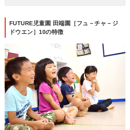
FUTURE児童園 田端園［フュ－チャ－ジ
ドウエン］10の特徴