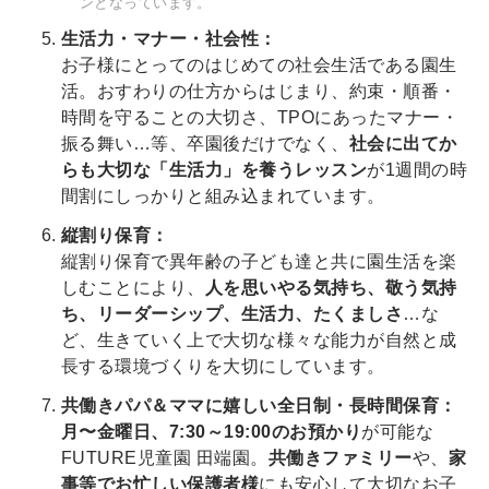
ンとなっています。
生活力・マナー・社会性：
お子様にとってのはじめての社会生活である園生
活。おすわりの仕方からはじまり、約束・順番・
時間を守ることの大切さ、TPOにあったマナー・
振る舞い…等、卒園後だけでなく、
社会に出てか
らも大切な「生活力」を養うレッスン
が1週間の時
間割にしっかりと組み込まれています。
縦割り保育：
縦割り保育で異年齢の子ども達と共に園生活を楽
しむことにより、
人を思いやる気持ち、敬う気持
ち、リーダーシップ、生活力、たくましさ
…な
ど、生きていく上で大切な様々な能力が自然と成
長する環境づくりを大切にしています。
共働きパパ＆ママに嬉しい全日制・長時間保育：
月〜金曜日、7:30～19:00のお預かり
が可能な
FUTURE児童園 田端園。
共働きファミリー
や、
家
事等でお忙しい保護者様
にも安心して大切なお子