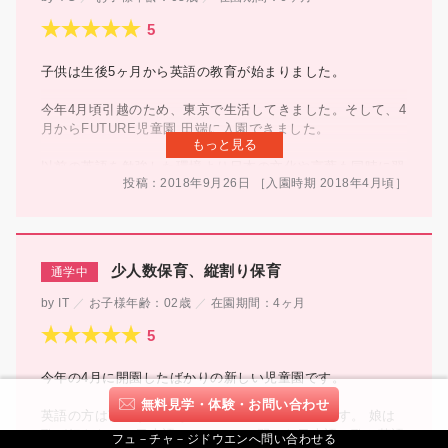
子供は生後5ヶ月から英語の教育が始まりました。
今年4月頃引越のため、東京で生活してきました。そして、4
月からFUTURE児童園 田端に入園できました。
もっと見る
以前の英語を勉強した環境より日本の文化や言葉も同時に習
投稿：2018年9月26日
［入園時期
2018年
4月頃
］
えます。非常に嬉しいです。 毎日英語の先生、日本語の先
生は非常にやさしく丁寧にたくさんな事について子供に教え
てくれます。
子供の成長を見守りながら楽しみ東京での新しい生活を過ご
少人数保育、縦割り保育
しています。本当にありがとうございました！
IT
お子様年齢：
02歳
在園期間：
4ヶ月
今年の4月に開園したばかりの新しい児童園です。
無料見学・体験・お問い合わせ
英語の方は言わずもがなメキメキ上達しております。 娘は
歌が好きなので日本語のレッスンで習った日本語の歌と英語
フュ－チャ－ジドウエンへ問い合わせる