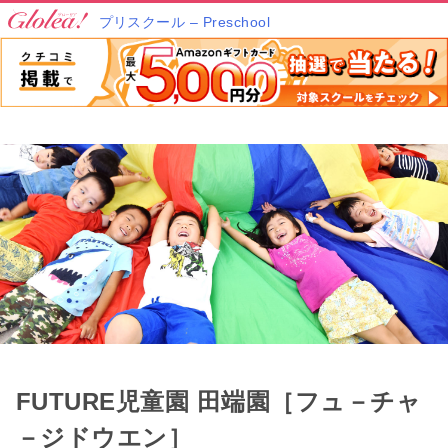
プリスクール – Preschool
FUTURE児童園 田端園［フュ－チャ
－ジドウエン］