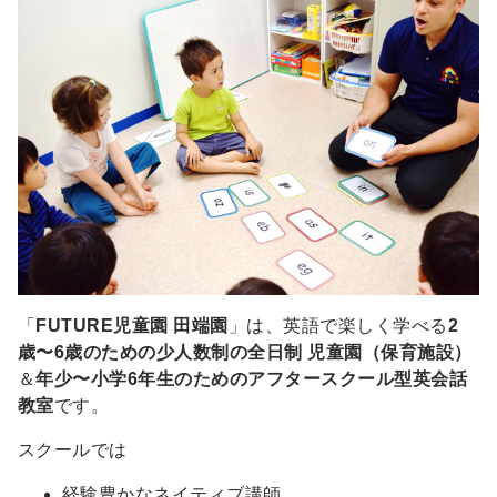
「
FUTURE児童園 田端園
」は、英語で楽しく学べる
2
歳〜6歳のための少人数制の全日制 児童園（保育施設）
＆
年少〜小学6年生のためのアフタースクール型英会話
教室
です。
スクールでは
経験豊かなネイティブ講師