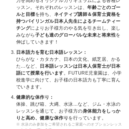
力を高めるオリジナルカリキュラムによる各種レ
ッスン。それぞれのレッスンは、
年齢ごとのゴー
ルと目標
を持ち、
ネイティブ講師＆保育士資格を
持つバイリンガル日本人先生によるチームティー
チング
によりお子様方のやる気を引き出し、楽し
みながら
子ども達のグローバルな未来と将来性
を
伸ばしていきます！
日本語力を育む日本語レッスン：
ひらがな・カタカナ、日本の文化、紙芝居、かる
た…など、
日本語レッスンは日本人保育士が日本
語にて授業を行います
。FUTURE児童園は、小学
校進学に向けて、お子様の日本語力も丁寧に育ん
でいきます。
健康的な体作り：
体操、跳び箱、大縄、水泳…など、ジム・水泳の
レッスンを通じて、お子様方の
身体能力をしっか
りと高め、健康な体作り
を行っています。
水泳のみ参加をご希望されるご家庭へのオプションレッス