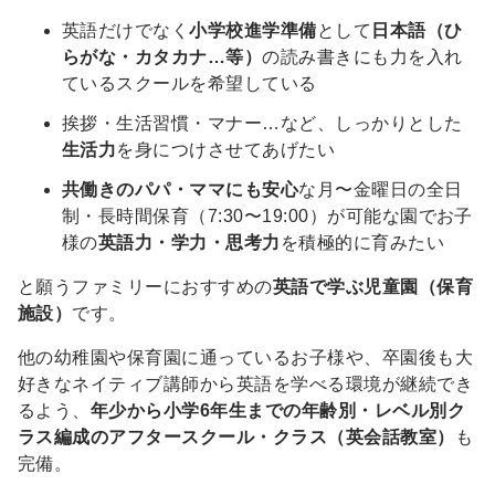
英語だけでなく
小学校進学準備
として
日本語（ひ
らがな・カタカナ…等）
の読み書きにも力を入れ
ているスクールを希望している
挨拶・生活習慣・マナー…など、しっかりとした
生活力
を身につけさせてあげたい
共働きのパパ・ママにも安心
な月〜金曜日の全日
制・長時間保育（7:30〜19:00）が可能な園でお子
様の
英語力・学力・思考力
を積極的に育みたい
と願うファミリーにおすすめの
英語で学ぶ児童園（保育
施設）
です。
他の幼稚園や保育園に通っているお子様や、卒園後も大
好きなネイティブ講師から英語を学べる環境が継続でき
るよう、
年少から小学6年生までの年齢別・レベル別ク
ラス編成のアフタースクール・クラス（英会話教室）
も
完備。