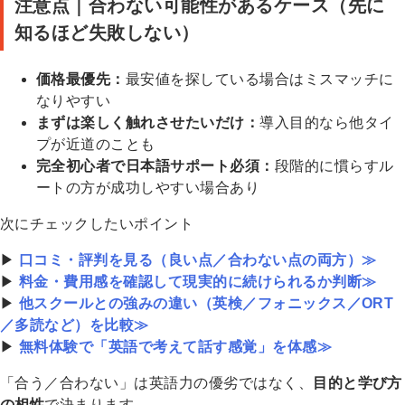
注意点｜合わない可能性があるケース（先に
知るほど失敗しない）
価格最優先：
最安値を探している場合はミスマッチに
なりやすい
まずは楽しく触れさせたいだけ：
導入目的なら他タイ
プが近道のことも
完全初心者で日本語サポート必須：
段階的に慣らすル
ートの方が成功しやすい場合あり
次にチェックしたいポイント
▶
口コミ・評判を見る（良い点／合わない点の両方）≫
▶
料金・費用感を確認して現実的に続けられるか判断≫
▶
他スクールとの強みの違い（英検／フォニックス／ORT
／多読など）を比較≫
▶
無料体験で「英語で考えて話す感覚」を体感≫
「合う／合わない」は英語力の優劣ではなく、
目的と学び方
の相性
で決まります。