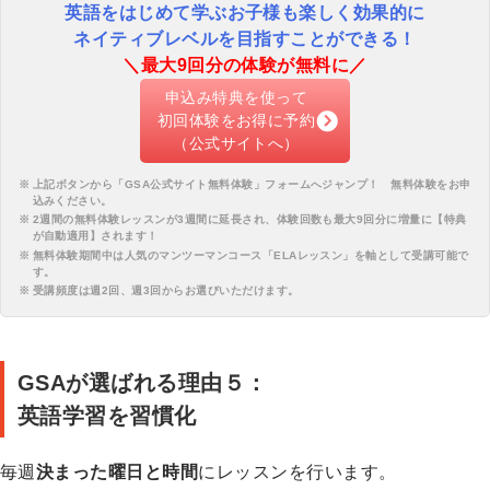
英語をはじめて学ぶお子様も楽しく効果的に
ネイティブレベルを目指すことができる！
＼最大9回分の体験が無料に／
申込み特典を使って
初回体験をお得に予約
（公式サイトへ）
上記ボタンから「
GSA公式サイト無料体験
」フォームへジャンプ！ 無料体験をお申
込みください。
2週間の無料体験レッスンが3週間に延長され、体験回数も最大9回分に増量に【特典
が自動適用】されます！
無料体験期間中は人気のマンツーマンコース「ELAレッスン」を軸として受講可能で
す。
受講頻度は週2回、週3回からお選びいただけます。
GSAが選ばれる理由５：
英語学習を習慣化
毎週
決まった曜日と時間
にレッスンを行います。