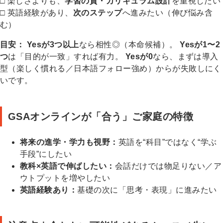
□ 楽しさよりも、
学習の質・カリキュラム設計
を重視したい
□ 英語経験があり、
次のステップ
へ進みたい（伸び悩み含
む）
目安：
Yesが3つ以上
なら相性◎（本命候補）。
Yesが1〜2
つ
は「目的が一致」すれば有力。
Yesが0
なら、まずは導入
型（楽しく慣れる／日本語フォロー強め）からが失敗しにく
いです。
GSAオンラインが「合う」ご家庭の特徴
将来の進学・学力も視野：
英語を“科目”ではなく“学ぶ
手段”にしたい
教科×英語で伸ばしたい：
会話だけでは物足りない／ア
ウトプットを増やしたい
英語経験あり：
基礎の次に「思考・表現」に進みたい