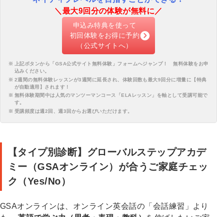
＼最大9回分の体験が無料に／
申込み特典を使って
初回体験をお得に予約
（公式サイトへ）
上記ボタンから「
GSA公式サイト無料体験
」フォームへジャンプ！ 無料体験をお申
込みください。
2週間の無料体験レッスンが3週間に延長され、体験回数も最大9回分に増量に【特典
が自動適用】されます！
無料体験期間中は人気のマンツーマンコース「ELAレッスン」を軸として受講可能で
す。
受講頻度は週2回、週3回からお選びいただけます。
【タイプ別診断】グローバルステップアカデ
ミー（GSAオンライン）が合うご家庭チェッ
ク（Yes/No）
GSAオンラインは、オンライン英会話の「会話練習」より