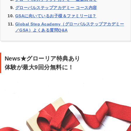
グローバルステップアカデミー コース内容
GSAに向いているお子様＆ファミリーは？
Global Step Academy（グローバルステップアカデミー
／GSA）よくある質問Q&A
グ
News★グローリア特典あり
ロ
体験が最大9回分無料に！
ー
バ
ル
ス
テ
ッ
プ
ア