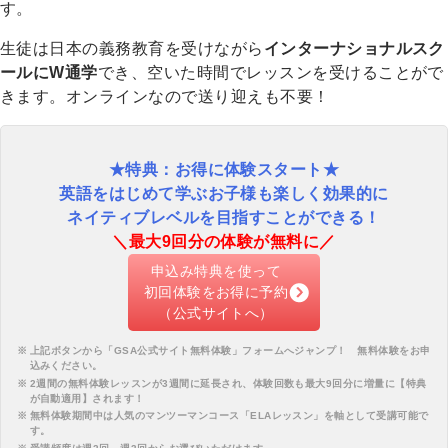
す。
生徒は日本の義務教育を受けながら
インターナショナルスク
ールにW通学
でき、空いた時間でレッスンを受けることがで
きます。オンラインなので送り迎えも不要！
★特典：お得に体験スタート★
英語をはじめて学ぶお子様も楽しく効果的に
ネイティブレベルを目指すことができる！
＼最大9回分の体験が無料に／
申込み特典を使って
初回体験をお得に予約
（公式サイトへ）
上記ボタンから「
GSA公式サイト無料体験
」フォームへジャンプ！ 無料体験をお申
込みください。
2週間の無料体験レッスンが3週間に延長され、体験回数も最大9回分に増量に【特典
が自動適用】されます！
無料体験期間中は人気のマンツーマンコース「ELAレッスン」を軸として受講可能で
す。