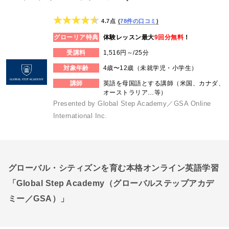
4.7点
78件の口コミ
グローリア特典
体験レッスン最大
9回分無料
！
受講料
1,516円～/25分
対象年齢
4歳〜12歳（未就学児・小学生）
講師
英語を母国語とする講師（米国、カナダ、
オーストラリア…等）
Presented by Global Step Academy／GSA Online
International Inc.
グローバル・シティズンを育む本格オンライン英語学習
「Global Step Academy（グローバルステップアカデ
ミー／GSA）」