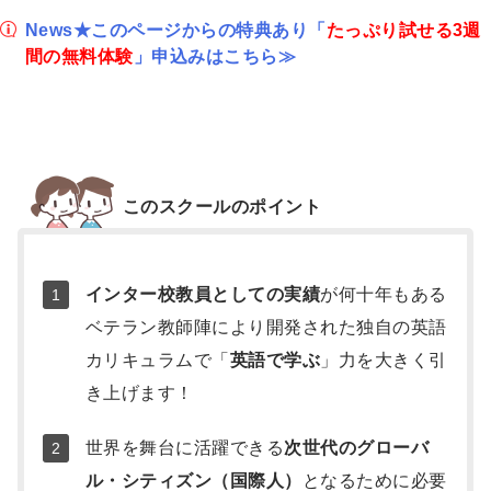
News★このページからの特典あり「
たっぷり試せる3週
間の無料体験
」申込みはこちら≫
補
足
このスクールのポイント
情
報
インター校教員としての実績
が何十年もある
ベテラン教師陣により開発された独自の英語
カリキュラムで「
英語で学ぶ
」力を大きく引
き上げます！
世界を舞台に活躍できる
次世代のグローバ
ル・シティズン（国際人）
となるために必要