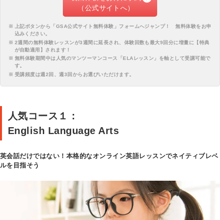
（公式サイトへ）
上記ボタンから「
GSA公式サイト無料体験
」フォームへジャンプ！ 無料体験をお申
込みください。
2週間の無料体験レッスンが3週間に延長され、体験回数も最大9回分に増量に【特典
が自動適用】されます！
無料体験期間中は人気のマンツーマンコース「ELAレッスン」を軸として受講可能で
す。
受講頻度は週2回、週3回からお選びいただけます。
人気コース１：
English Language Arts
英会話だけではない！本格的なオンライン英語レッスンでネイティブレベ
ルを目指そう