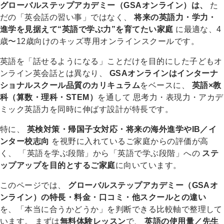
グローバルステップアカデミー（GSAオンライン）は、
た
だの「英会話の習い事」ではなく、
将来の英語力・学力・
進学を見据えて“英語で学ぶ力”を育てたい家庭
に最適な、4
歳〜12歳向けのキッズ専用オンラインスクールです。
英語を「話せるようになる」ことだけを目的にした子どもオ
ンライン英会話とは異なり、
GSAオンラインはインターナ
ショナルスクール品質のカリキュラム
をベースに、
英語×教
科（算数・理科・STEM）
を通して 思考力・表現力・アカデ
ミック英語力を同時に伸ばす設計が特長です。
特に、
英検対策・帰国子女対応・将来の海外進学やIB／イ
ンター校志向
を視野に入れているご家庭からの評価が高
く、 「英語を学ぶ段階」から「英語で学ぶ段階」への
ステ
ップアップを目的とするご家庭
に向いています。
このページでは、
グローバルステップアカデミー（GSAオ
ンライン）の特長・料金・口コミ・他スクールとの違い
を、「本当に合うかどうか」を判断できる比較軸で整理して
います。 まずは
無料体験レッスン
で、
英語の使用量／先生