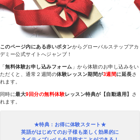
カ
デ
ミ
ー
（Global
このページ内にある赤いボタン
からグローバルステップアカ
Step
デミー公式サイトへジャンブ！
Academy）
「
無料体験お申し込みフォーム
」から体験のお申し込みをい
ス
ただくと、通常２週間の
体験レッスン期間が
3週間
に延長
さ
ク
れます。
ー
同時に
最大
9回分の無料体験
レッスン特典が【自動適用】
さ
ル
れます。
紹
介・
概
★特典：お得に体験スタート★
要
英語がはじめてのお子様も楽しく効果的に
ネイティブレベルを目指すことができる！