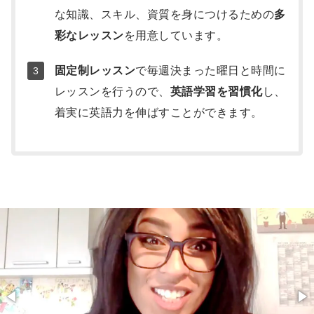
な知識、スキル、資質を身につけるための
多
彩なレッスン
を用意しています。
固定制レッスン
で毎週決まった曜日と時間に
レッスンを行うので、
英語学習を習慣化
し、
着実に英語力を伸ばすことができます。
写
真
集