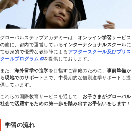
グローバルステップアカデミーは、
オンライン学習
サービス
の他に、都内で運営している
インターナショナルスクール
に
て献身的で優秀な教師陣による
アフタースクール及びプリス
クールプログラム
を提供しております。
また、
海外留学や進学
を目指すご家庭のために、
事前準備か
ら現地でのサポート
まで、中長期的な個別進学サポートも提
供しています。
これらの国際教育サービスを通して、
お子さまがグローバル
社会で活躍するための第一歩を踏み出すお手伝いをします
！
学習の流れ