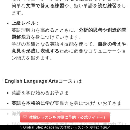
簡単な
文章で答える練習
や、短い単語を
読む練習
をし
ます。
上級レベル：
英語理解力を高めるとともに、
分析的思考
や
創造的問
題解決力
を身につけていきます。
学びの基盤となる英語４技能を使って、
自身の考えや
意見を形成し表現する
ために必要なコミュニケーショ
ン能力を鍛えます。
「English Language Artsコース」
は
英語を学び始めるお子さま
英語を本格的に学び
実践力を身につけたいお子さま
海外留学
や
インター入学
を考えているお子さま
体験レッスンをお得に予約（公式サイトへ）
現在、
インターナショナルプリスクールに通われてい
＼Global Step Academyの体験レッスンをお得に予約／