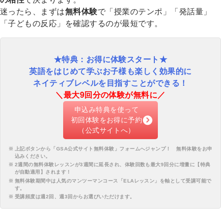
迷ったら、まずは
無料体験
で「授業のテンポ」「発話量」
「子どもの反応」を確認するのが最短です。
★特典：お得に体験スタート★
英語をはじめて学ぶお子様も楽しく効果的に
ネイティブレベルを目指すことができる！
＼最大9回分の体験が無料に／
申込み特典を使って
初回体験をお得に予約
（公式サイトへ）
上記ボタンから「
GSA公式サイト無料体験
」フォームへジャンプ！ 無料体験をお申
込みください。
2週間の無料体験レッスンが3週間に延長され、体験回数も最大9回分に増量に【特典
が自動適用】されます！
無料体験期間中は人気のマンツーマンコース「ELAレッスン」を軸として受講可能で
す。
受講頻度は週2回、週3回からお選びいただけます。