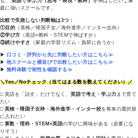
も、
英語で学ぶ力（思考・表現・教科）
を伸ばしたいご家
庭に強いスクールです。
比較で失敗しない判断軸は3つ：
①目的
（英検／帰国子女／海外進学／インター志向）
②学び方
（英語×教科・STEMで伸ばすか）
③続けやすさ
（家庭の学習リズム・負荷に合うか）
▶
口コミ・評判から先に判断したい方はこちら≫
▶
他スクールと横並びで比較したい方はこちら≫
▶
無料体験で相性を確認する≫
＼Yes／Noチェック（当てはまる数を数えてください）／
□ 英語を「話す」だけでなく、
英語で考え・学ぶ力
まで育て
たい
□
英検・帰国子女枠・海外進学・インター校
を将来の選択肢
に入れたい
□
算数・理科・STEM×英語
の学びに興味がある（必要にな
りそう）