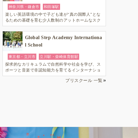
神奈川県・鎌倉市
和田塚駅
楽しい英語環境の中で子ども達が“真の国際人”とな
るための基礎を育む少人数制のアットホームなスク
ールです
Global Step Academy Internationa
l School
東京都・立川市
立川駅・柴崎体育館駅
探求的なカリキュラムで自然科学や社会を学び、ス
ポーツと音楽で非認知能力を育てるインターナショ
ナル・プリスクールです。
プリスクール 一覧