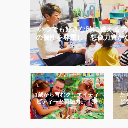
いつでも好きな時に通えるプ
の個性を尊重し、想像力豊か
る力
1歳から育むクリエイティ
た
ビティーと英語力。「東
ど
京クリエイターズキッ
イ
ズ」のプリスクール・幼
ん
児クラス…は、自ら考え