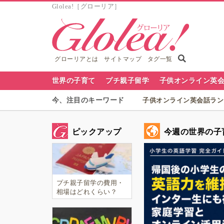
Glolea!［グローリア］
グローリアとは
サイトマップ
タグ一覧
グ
世界の子育て
プチ親子留学
子供オンライン英
ロ
今、注目のキーワード
子供オンライン英会話ランキ
ー
日
リ
ピックアップ
今週の世界の子
本・
ア
世
ナ
プチ親子留学の費用・
界
ビ
相場はどれくらい？
短期：1週間〜4週間の
の
主要国別相場まるわか
り！
グ