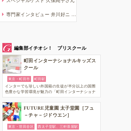
スペシャルゲスト 久保純子さん
専門家インタビュー 井川好ニ 教育学博士
編集部イチオシ！ プリスクール
町田インターナショナルキッズス
クール
東京・町田市
町田駅
インターでも珍しい外国籍の生徒が半分以上の国際
色豊かな学習環境が魅力の「町田インターナショナ
ルキッズスクール」。
FUTURE児童園 太子堂園［フュ
－チャ－ジドウエン］
東京・世田谷区
西太子堂駅、三軒茶屋駅