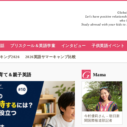
Global
Let's have positive relations
who h
Study abroad with your kids to 
会話
プリスクール＆英語学童
インタビュー
子供英語イベント
ング2026
2026英語サマーキャンプ比較
育て＆親子英語
Mama
今村優莉さん – 朝日新
聞国際報道部記者