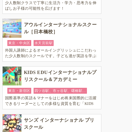
少人数制クラスで丁寧に生活力・学力・思考力を伸
ばしお子様の可能性を広げます！
アウルインターナショナルスクー
ル［日本橋校］
東京・中央区
水天宮前駅
外国人講師によるオールイングリッシュにこだわっ
た少人数制のスクールです。子ども達が英語を学ぶ
だけではなく、英語で学ぶ環境を提供します！
KIDS EDUインターナショナルプ
リスクール＆アカデミー
東京・新宿区
四ツ谷駅、市ヶ谷駅、曙橋駅…
国際基準の英語＆マナーをはじめ将来国際的に活躍
できるリーダーとしての多様な資質を育む「KIDS
EDU（キッズ・エデュ）」は幼児から小学生まで一
貫して学べる充実のカリキュラムが魅力です
サンズ インターナショナル プリ
スクール