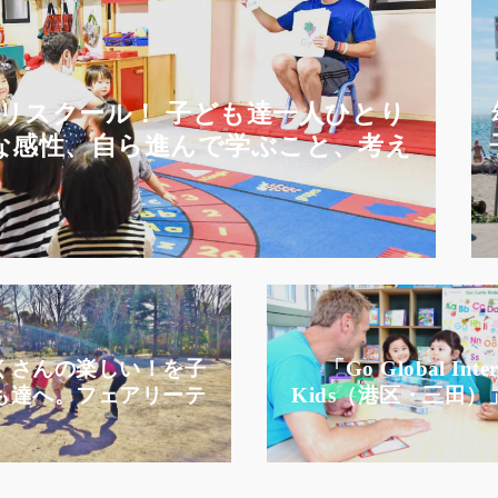
リスクール！ 子ども達一人ひとり
な感性、自ら進んで学ぶこと、考え
を育みます
くさんの楽しい！を子
「Go Global Inte
も達へ。フェアリーテ
Kids（港区・三田）
ルはバラエティーに富
英語で算数・科学・
だプログラムとバイリ
会…等、アカデミッ
ンガル保育で子供達の
能力や探究心を飛躍