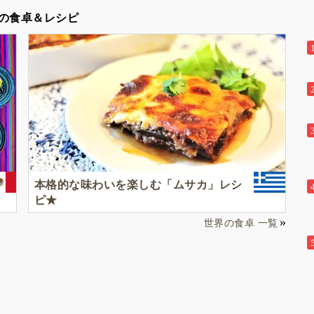
生きる力』を育てます
伸ばし世界で活躍す
の食卓＆レシピ
ども達を育む少人数
プリスクールです
本格的な味わいを楽しむ「ムサカ」レシ
ピ★
世界の食卓 一覧