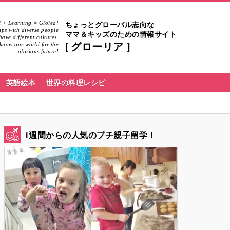
 + Learning = Glolea!
ちょっとグローバル志向な
hips with diverse people
ママ＆キッズのための情報サイト
ave different cultures.
know our world for the
グローリア
glorious future!
英語絵本
世界の料理レシピ
1週間からの人気のプチ親子留学！