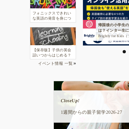
ロ
フォニックスできれい
ー
な英語の発音を身につ
けよう！
生の英語力を維持するに
マレーシア・モ
バ
生にも役立つ家庭学習とオ
教育移住で日本
法
Brightly for Kids（ブライトリーフォーキッズ）
中村妙子（Taeko Na
ル
教
【保存版】子供の英会
話いつからはじめる？
育
どう選ぶ？その効果
イベント情報 一覧
は？子供向け英会話ス
の
クール選び方完全ガイ
ド！
今
CloseUp!
CloseUp!
CloseUp!
CloseUp!
CloseUp!
1週間からの親子留学2026-27
子供向けオンライン英会話
おすすめ★英語プリスクール一
スペシャルゲストメッセージ
井川好ニ 教育学博士インタビュ
久保純子さん
幼少期に海外経験をする良さ