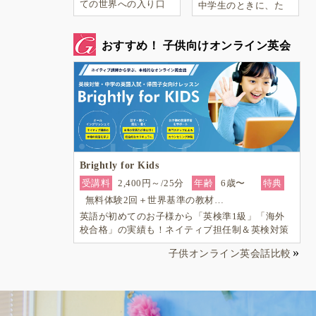
ての世界への入り口
中学生のときに、た
は、おばあちゃん。
またまアメリカの女
休日に作ってくれ
の子と文通をしまし
た、ミルク多めのカ
た。
おすすめ！ 子供向けオンライン英会
フェオレと大きな世
界地図とピアノ。
話
Brightly for Kids
受講料
2,400円～/25分
年齢
6歳〜
特典
無料体験2回＋世界基準の教材…
英語が初めてのお子様から「英検準1級」「海外
校合格」の実績も！ネイティブ担任制＆英検対策
も強く帰国子女対応も可能―小学生からの4技能
子供オンライン英会話比較
本格英会話『Brightly for Kids｜ブライトリー』