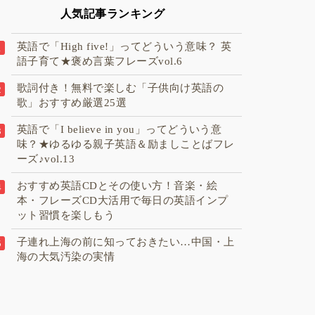
る子
がいきいきと育まれる幼
人気記事ランキング
制の
小一貫インターナショナ
ルスクールです
英語で「High five!」ってどういう意味？ 英
語子育て★褒め言葉フレーズvol.6
歌詞付き！無料で楽しむ「子供向け英語の
歌」おすすめ厳選25選
英語で「I believe in you」ってどういう意
味？★ゆるゆる親子英語＆励ましことばフレ
ーズ♪vol.13
おすすめ英語CDとその使い方！音楽・絵
本・フレーズCD大活用で毎日の英語インプ
ット習慣を楽しもう
子連れ上海の前に知っておきたい…中国・上
海の大気汚染の実情