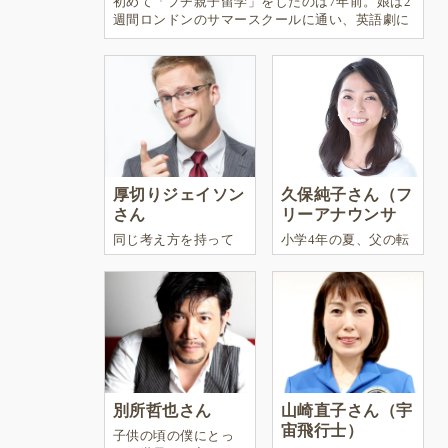
初めて「プチ親子留学」をしたのは7年前。娘は2
週間ロンドンのサマースクールに通い、英語劇に
挑戦したり、
厚切りジェイソン
久保純子さん（フ
さん
リーアナウンサ
ー）
同じ考え方を持って
小学4年の夏、父の転
いる人と一緒にいる
勤に伴ってイギリス
と不和がなく快適で
に引っ越した。
過ごしやすいだろう
けど、これは理想な
のでしょうか？
別所哲也さん
山崎直子さん（宇
宙飛行士）
子供の頃の僕にとっ