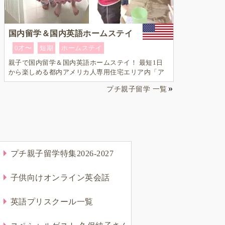
国内留学＆国内英語ホームステイ
とORTのデジタル
マレーシア親子留学Q&A
0才〜
短期
ホームステイ
い使い方｜第二言語
安･英語力を現地9年のプ
モノの英語脳
親子で国内留学＆国内英語ホームステイ！ 最短1日
Brightly for Kids（ブライトリーフォーキッズ）
中村妙子（Taeko Nakamura
から楽しめる都内アメリカ人専用住宅エリア内「ア
メリカ英語留学」＆「ホームステイ体験」プログラ
プチ親子留学 一覧
ム！
プチ親子留学特集2026-2027
子供向けオンライン英会話
英語プリスクール一覧