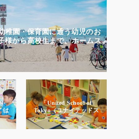
幼稚園・保育園に通う幼児のお
子様から高校生まで。ホームス
テイ付きカナダ親子留学
r
「United School of
」は
Tokyo（ユナイテッドス
社
クールオブトウキョ
クな
ウ）」は国際色豊かな環
的に
境の中、子ども達の個性