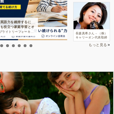
ントキアラが親子留学・
小学生の英語多読効果
人家庭に選ばれる理由
教材「ORC」の正し
習得論で育てる一生
kamura）
長森真希さん – （株）
キャリーオン代表取締
役／日英バイリンガル
もっと見る
MC・アナウンサー・
通訳
覧
ー