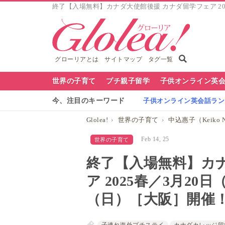
終了【入場無料】カナダ大使館後援 カナダ留学フェア 2025
グローリアとは
サイトマップ
タグ一覧
グ
世界の子育て
プチ親子留学
子供オンライン英
ロ
今、注目のキーワード
子供オンライン英会話ランキ
ー
Glolea!
世界の子育て
中込惠子（Keiko N
リ
Feb 14, 25
世界の子育て
ア
終了【入場無料】カ
ナ
ア 2025春／3月20
ビ
（日）［大阪］開催