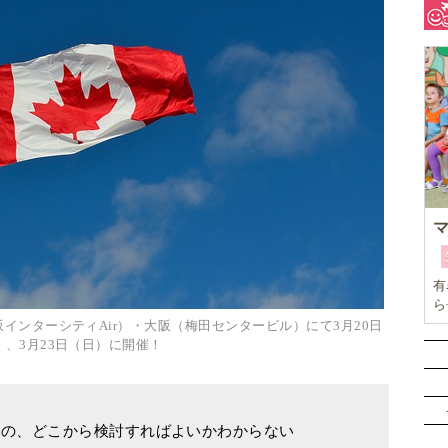
有
ら
本
坂インターシティAir）・大阪（梅田センタービル）にて3月20日
ひ
）、3月23日（日）に開催！
子
のの、どこから検討すればよいかわからない