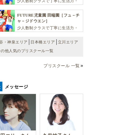
少人数制クラスで丁寧に生活力・
学力・思考力を伸ばしお子様の可
能性を広げます！
FUTURE児童園 田端園［フュ－チ
ャ－ジドウエン］
少人数制クラスで丁寧に生活力・
学力・思考力を伸ばしお子様の可
能性を広げます！
谷・神泉エリア
日本橋エリア
立川エリア
その他人気のプリスクール一覧
プリスクール 一覧
メッセージ