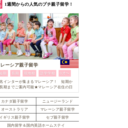
1週間からの人気のプチ親子留学！
マレーシア親子留学
短期
長期
現地校
語学学校
0才〜
名インターが集まるマレーシア！ 短期か
長期までご案内可能★マレーシア在住の日
人留学コーディネーターがお子様お一人お
とりに合ったワンランク上のマレーシア親
カナダ親子留学
ニュージーランド
留学をカスタマイズ
オーストラリア
マレーシア親子留学
イギリス親子留学
セブ親子留学
国内留学＆国内英語ホームステイ