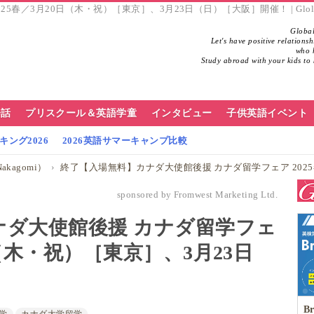
春／3月20日（木・祝）［東京］、3月23日（日）［大阪］開催！ | Glol
Global
Let's have positive relations
who h
Study abroad with your kids to 
会話
プリスクール＆英語学童
インタビュー
子供英語イベント
ング2026
2026英語サマーキャンプ比較
akagomi）
終了【入場無料】カナダ大使館後援 カナダ留学フェア 2025春／3月20
sponsored by Fromwest Marketing Ltd.
ナダ大使館後援 カナダ留学フェ
日（木・祝）［東京］、3月23日
！
Br