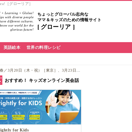
ea!［グローリア］
 + Learning = Glolea!
ちょっとグローバル志向な
hips with diverse people
ママ＆キッズのための情報サイト
ave different cultures.
know our world for the
グローリア
glorious future!
英語絵本
世界の料理レシピ
日（木・祝）［東京］、3月23日（日）［大阪］開催！
おすすめ！ キッズオンライン英会話
ightly for Kids