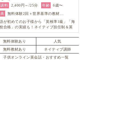
受講料
2,400円～/25分
年齢
6歳〜
特典
無料体験2回＋世界基準の教材…
語が初めてのお子様から「英検準1級」「海
校合格」の実績も！ネイティブ担任制＆英
対策も強く帰国子女対応も可能―小学生か
の4技能本格英会話『Brightly for Kids｜ブ
無料体験あり
人気
イトリー』
無料教材あり
ネイティブ講師
子供オンライン英会話・おすすめ一覧