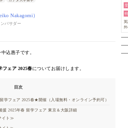
学
カナダ大学留学
ko Nakagomi）
英
学アンバサダー
外
検
ら
ラ
ー中込惠子です。
フェア 2025春
についてお届けします。
目次
留学フェア 2025春★開催（入場無料・オンライン予約可）
援 2025年春 留学フェア 東京＆大阪詳細
サイト≫