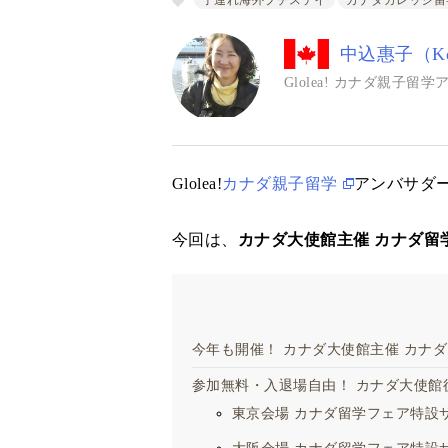
子連れ海外プチステイ
カナダカレッジ留
中込惠子（Kei
Glolea! カナダ親子留
Glolea!
カナダ親子留学
アンバサダ
今回は、
カナダ大使館主催 カナダ留学
今年も開催！ カナダ大使館主催 カナダ
参加無料・入退場自由！ カナダ大使館後
東京会場 カナダ留学フェア特設