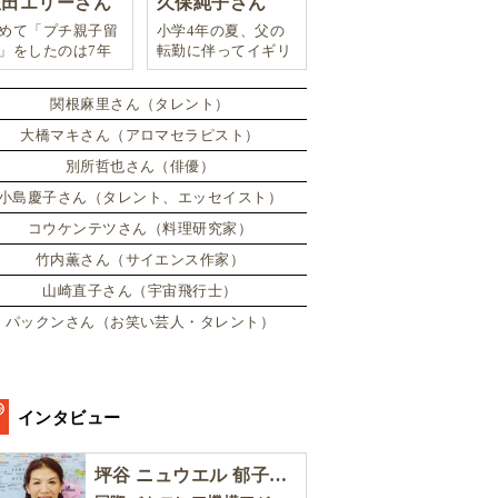
豊田エリーさん
久保純子さん
めて「プチ親子留
小学4年の夏、父の
」をしたのは7年
転勤に伴ってイギリ
。娘は2週間ロン
スに引っ越した。
ンのサマースクー
関根麻里さん（タレント）
に通い、英語劇に
戦したり、
大橋マキさん（アロマセラピスト）
別所哲也さん（俳優）
小島慶子さん（タレント、エッセイスト）
コウケンテツさん（料理研究家）
竹内薫さん（サイエンス作家）
山崎直子さん（宇宙飛行士）
パックンさん（お笑い芸人・タレント）
インタビュー
坪谷 ニュウエル 郁子さん［後編］