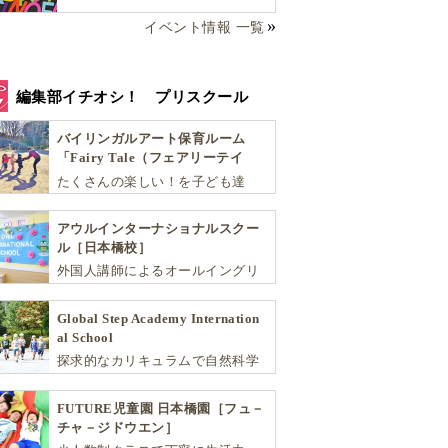
イベント情報 一覧
編集部イチオシ！ プリスクール
バイリンガルアート保育ルーム
「Fairy Tale（フェアリーテイ
ル）」
たくさんの楽しい！を子ども達
へ。バラエティーに富んだプログ
ラムとバイリンガル保育で子供達
アウルインターナショナルスクー
の『生きる力』を育てます。
ル［日本橋校］
外国人講師によるオールイングリ
ッシュにこだわった少人数制のス
クールです。子ども達が英語を学
Global Step Academy Internation
ぶだけではなく、英語で学ぶ環境
al School
を提供します！
探求的なカリキュラムで自然科学
や社会を学び、スポーツと音楽で
非認知能力を育てるインターナシ
FUTURE児童園 日本橋園［フュ－
ョナル・プリスクールです。
チャ－ジドウエン］