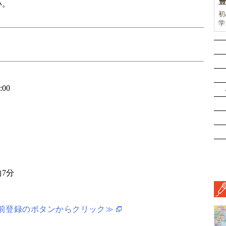
い。
初
学
前
ド
ル
挑
:00
7分
前登録のボタンからクリック≫