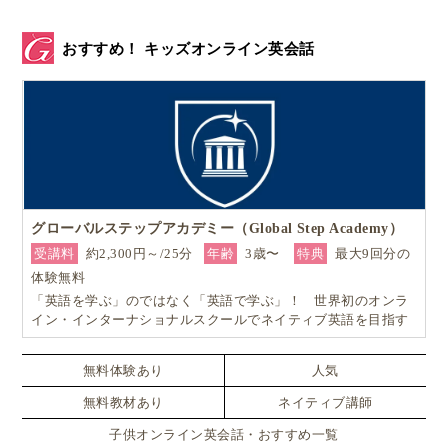
おすすめ！ キッズオンライン英会話
グローバルステップアカデミー（Global Step Academy）
受講料
約2,300円～/25分
年齢
3歳〜
特典
最大9回分の
体験無料
「英語を学ぶ」のではなく「英語で学ぶ」！ 世界初のオンラ
イン・インターナショナルスクールでネイティブ英語を目指す
無料体験あり
人気
無料教材あり
ネイティブ講師
子供オンライン英会話・おすすめ一覧