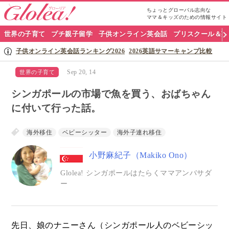
ちょっとグローバル志向な
ママ＆キッズのための情報サイト
グ
世界の子育て
プチ親子留学
子供オンライン英会話
プリスクール＆英
ロ
子供オンライン英会話ランキング2026
2026英語サマーキャンプ比較
ー
Sep 20, 14
世界の子育て
リ
シンガポールの市場で魚を買う、おばちゃん
ア
に付いて行った話。
ナ
海外移住
ベビーシッター
海外子連れ移住
ビ
小野麻紀子（Makiko Ono）
Glolea! シンガポールはたらくママアンバサダ
ー
先日、娘のナニーさん（シンガポール人のベビーシッ