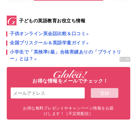
子どもの英語教育お役立ち情報
子供オンライン英会話比較＆口コミ
2種類の魚をお買い上げ。
全国プリスクール＆英語学童ガイド
１種類は、何の魚かわからなかったのだけれど…。5
小学生で「英検準1級」合格実績ありの「ブライトリ
ー」とは？
キロほど丸ごと一匹お買い上げ。S$89（約7,100円）
也。
お得な情報をメールでチェック！
もう1種類は、CodFishと言っていたので、真鱈かな。
こちらは、2キロで$80（約6,400円）也。
お得な無料プレゼントやキャンペーン情報をお届
市場だけあって、売り方も買い方も扱われ方もなかな
けします！［不定期配信］
か豪快で面白かったです。