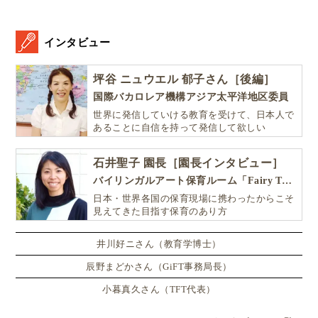
インタビュー
坪谷 ニュウエル 郁子さん［後編］
国際バカロレア機構アジア太平洋地区委員
世界に発信していける教育を受けて、日本人で
あることに自信を持って発信して欲しい
石井聖子 園長［園長インタビュー］
バイリンガルアート保育ルーム「Fairy Tale（フェアリーテイル）」
日本・世界各国の保育現場に携わったからこそ
見えてきた目指す保育のあり方
井川好ニさん（教育学博士）
辰野まどかさん（GiFT事務局長）
小暮真久さん（TFT代表）