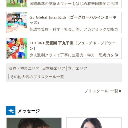
国際基準の英語＆マナーをはじめ将来国際的に活躍
できるリーダーとしての多様な資質を育む「KIDS
EDU（キッズ・エデュ）」は幼児から小学生まで一
Go Global Inter Kids（ゴーグローバルインターキ
貫して学べる充実のカリキュラムが魅力です
ッズ）
英語で算数・科学・社会…等、アカデミックな能力
や探究心を飛躍的に伸ばし世界で活躍する子ども達
を育む少人数制のプリスクールです。
FUTURE児童園 下丸子園［フュ－チャ－ジドウエ
ン］
少人数制クラスで丁寧に生活力・学力・思考力を伸
ばしお子様の可能性を広げます！
渋谷・神泉エリア
日本橋エリア
立川エリア
その他人気のプリスクール一覧
プリスクール 一覧
メッセージ