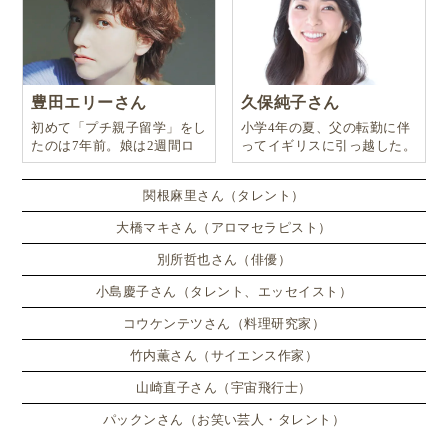
豊田エリーさん
久保純子さん
初めて「プチ親子留学」をし
小学4年の夏、父の転勤に伴
たのは7年前。娘は2週間ロ
ってイギリスに引っ越した。
ンドンのサマースクールに通
い、英語劇に挑戦したり、
関根麻里さん（タレント）
大橋マキさん（アロマセラピスト）
別所哲也さん（俳優）
小島慶子さん（タレント、エッセイスト）
コウケンテツさん（料理研究家）
竹内薫さん（サイエンス作家）
山崎直子さん（宇宙飛行士）
パックンさん（お笑い芸人・タレント）