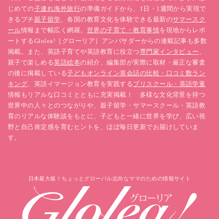
じめての
子連れ海外旅行
の準備ガイドから、1日・1週間から実現で
きるプチ
親子留学
、各国の教育文化を体験できる最新の
サマースク
ール
情報まで幅広く網羅。
世界の子育て・教育事情
を現地からレポ
ートするGlolea!［グローリア］アンバサダーからの連載記事も多数
掲載。また、英語子育てや英語教育に役立つ
専門家インタビュー
、
親子で楽しめる
英語絵本
の紹介、編集部が実際に取材・厳正な審査
の後に掲載している
子どもオンライン英会話の比較・口コミ数ラン
キング
、英語イマージョン教育を実践する
プリスクール・英語学童
情報もリアルな口コミとともに充実掲載！ 多様な文化背景を持つ
世界中の人々とのつながりや、親子留学・サマースクール・英語教
育のリアルな体験談をもとに、子どもと一緒に世界を学び、広い視
野と自己肯定感を育むヒントを、ほぼ毎日更新でお届けしていま
す。
日本最大級！ちょっとグローバル志向なママのための情報サイト