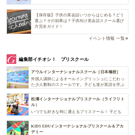
【保存版】子供の英会話いつからはじめる？どう
選ぶ？その効果は？子供向け英会話スクール選び
方完全ガイド！
イベント情報 一覧
編集部イチオシ！ プリスクール
アウルインターナショナルスクール［日本橋校］
外国人講師によるオールイングリッシュにこだわっ
た少人数制のスクールです。子ども達が英語を学ぶ
だけではなく、英語で学ぶ環境を提供します！
松濤インターナショナルプリスクール（ライフリト
ル）
いつでも好きな時に通えるプリスクール！ 子ども
達一人ひとりの個性を尊重し、想像力豊かな感性、
自ら進んで学ぶこと、考える力を育みます
KIDS EDUインターナショナルプリスクール＆アカ
デミー