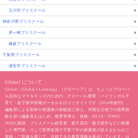
立川市プリスクール
神奈川県プリスクール
茅ヶ崎プリスクール
鎌倉プリスクール
千葉県プリスクール
浦安市プリスクール
Glolea! について
Glolea!（Global＋Learning）［グローリア］は、ちょっとグローバ
ル志向なママ＆キッズのための、グローバル教育・バイリンガル子
育て・親子留学情報ポータル＆口コミサイトです（2014年創刊）。
編集部による取材や保護者の体験談に加え、米国公立校での指導経
験を持つ編集長をはじめ、教育学博士、英検・IELTS・TOEFL・
TOEIC講師、プリスクール経営者、親子英語・親子留学などに精通
した専門家、そして世界各国で子育て中の保護者の皆さまからのご
寄稿・ご監修を通じて、信頼できる教育情報を発信しています。は