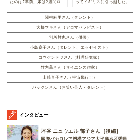
たのは7年前。娘は2週間ロ
ってイギリスに引っ越した。
ンドンのサマースクールに通
い、英語劇に挑戦したり、
関根麻里さん（タレント）
大橋マキさん（アロマセラピスト）
別所哲也さん（俳優）
小島慶子さん（タレント、エッセイスト）
コウケンテツさん（料理研究家）
竹内薫さん（サイエンス作家）
山崎直子さん（宇宙飛行士）
パックンさん（お笑い芸人・タレント）
インタビュー
坪谷 ニュウエル 郁子さん［後編］
国際バカロレア機構アジア太平洋地区委員