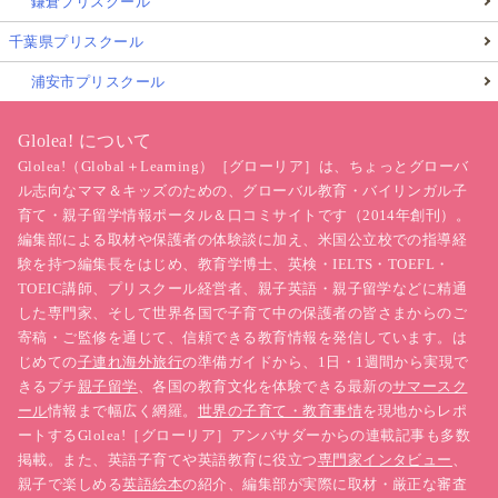
鎌倉プリスクール
千葉県プリスクール
浦安市プリスクール
Glolea! について
Glolea!（Global＋Learning）［グローリア］は、ちょっとグローバ
ル志向なママ＆キッズのための、グローバル教育・バイリンガル子
育て・親子留学情報ポータル＆口コミサイトです（2014年創刊）。
編集部による取材や保護者の体験談に加え、米国公立校での指導経
験を持つ編集長をはじめ、教育学博士、英検・IELTS・TOEFL・
TOEIC講師、プリスクール経営者、親子英語・親子留学などに精通
した専門家、そして世界各国で子育て中の保護者の皆さまからのご
寄稿・ご監修を通じて、信頼できる教育情報を発信しています。は
じめての
子連れ海外旅行
の準備ガイドから、1日・1週間から実現で
きるプチ
親子留学
、各国の教育文化を体験できる最新の
サマースク
ール
情報まで幅広く網羅。
世界の子育て・教育事情
を現地からレポ
ートするGlolea!［グローリア］アンバサダーからの連載記事も多数
掲載。また、英語子育てや英語教育に役立つ
専門家インタビュー
、
親子で楽しめる
英語絵本
の紹介、編集部が実際に取材・厳正な審査