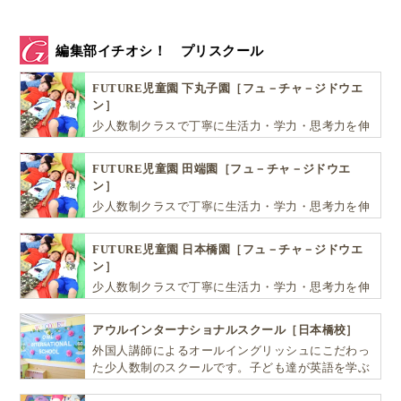
編集部イチオシ！ プリスクール
FUTURE児童園 下丸子園［フュ－チャ－ジドウエ
ン］
少人数制クラスで丁寧に生活力・学力・思考力を伸
ばしお子様の可能性を広げます！
FUTURE児童園 田端園［フュ－チャ－ジドウエ
ン］
少人数制クラスで丁寧に生活力・学力・思考力を伸
ばしお子様の可能性を広げます！
FUTURE児童園 日本橋園［フュ－チャ－ジドウエ
ン］
少人数制クラスで丁寧に生活力・学力・思考力を伸
ばしお子様の可能性を広げます！
アウルインターナショナルスクール［日本橋校］
外国人講師によるオールイングリッシュにこだわっ
た少人数制のスクールです。子ども達が英語を学ぶ
だけではなく、英語で学ぶ環境を提供します！