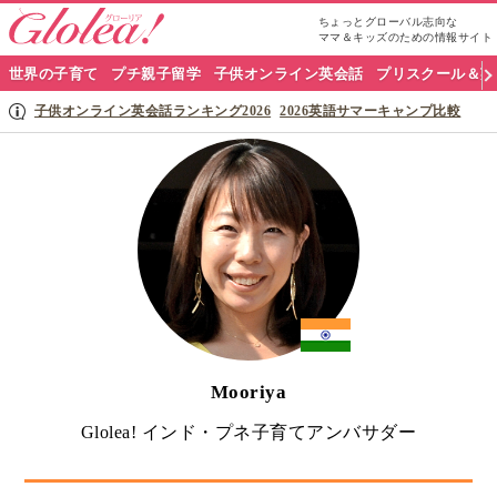
ちょっとグローバル志向な
ママ＆キッズのための情報サイト
グ
世界の子育て
プチ親子留学
子供オンライン英会話
プリスクール＆英
ロ
子供オンライン英会話ランキング2026
2026英語サマーキャンプ比較
ー
リ
ア
ナ
ビ
Mooriya
Glolea! インド・プネ子育てアンバサダー