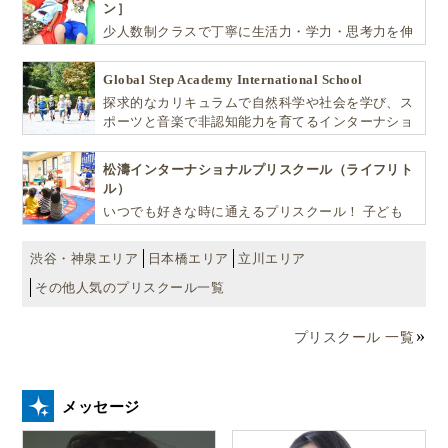
ン］
少人数制クラスで丁寧に生活力・学力・思考力を伸
ばしお子様の可能性を広げます！
Global Step Academy International School
探求的なカリキュラムで自然科学や社会を学び、ス
ポーツと音楽で非認知能力を育てるインターナショ
ナル・プリスクールです。
松濤インターナショナルプリスクール（ライフリト
ル）
いつでも好きな時に通えるプリスクール！ 子ども
達一人ひとりの個性を尊重し、想像力豊かな感性、
自ら進んで学ぶこと、考える力を育みます
渋谷・神泉エリア
日本橋エリア
立川エリア
その他人気のプリスクール一覧
プリスクール 一覧
メッセージ