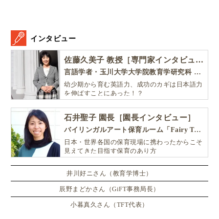
インタビュー
佐藤久美子 教授［専門家インタビュー］
言語学者・玉川大学大学院教育学研究科 教授・NHK「えいごであそぼ」総合指導
幼少期から育む英語力、成功のカギは日本語力
を伸ばすことにあった！？
石井聖子 園長［園長インタビュー］
バイリンガルアート保育ルーム「Fairy Tale（フェアリーテイル）」
日本・世界各国の保育現場に携わったからこそ
見えてきた目指す保育のあり方
井川好ニさん（教育学博士）
辰野まどかさん（GiFT事務局長）
小暮真久さん（TFT代表）