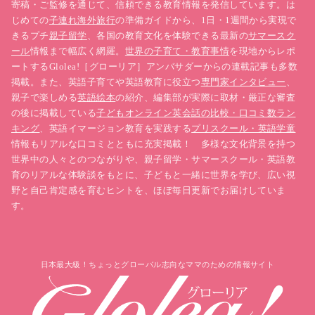
寄稿・ご監修を通じて、信頼できる教育情報を発信しています。は
じめての
子連れ海外旅行
の準備ガイドから、1日・1週間から実現で
きるプチ
親子留学
、各国の教育文化を体験できる最新の
サマースク
ール
情報まで幅広く網羅。
世界の子育て・教育事情
を現地からレポ
ートするGlolea!［グローリア］アンバサダーからの連載記事も多数
掲載。また、英語子育てや英語教育に役立つ
専門家インタビュー
、
親子で楽しめる
英語絵本
の紹介、編集部が実際に取材・厳正な審査
の後に掲載している
子どもオンライン英会話の比較・口コミ数ラン
キング
、英語イマージョン教育を実践する
プリスクール・英語学童
情報もリアルな口コミとともに充実掲載！ 多様な文化背景を持つ
世界中の人々とのつながりや、親子留学・サマースクール・英語教
育のリアルな体験談をもとに、子どもと一緒に世界を学び、広い視
野と自己肯定感を育むヒントを、ほぼ毎日更新でお届けしていま
す。
日本最大級！ちょっとグローバル志向なママのための情報サイト