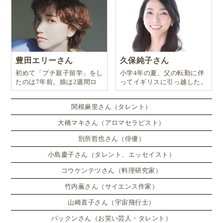
豊田エリーさん
久保純子さん
初めて「プチ親子留学」をし
小学4年の夏、父の転勤に伴
たのは7年前。娘は2週間ロ
ってイギリスに引っ越した。
ンドンのサマースクールに通
い、英語劇に挑戦したり、
関根麻里さん（タレント）
大橋マキさん（アロマセラピスト）
別所哲也さん（俳優）
小島慶子さん（タレント、エッセイスト）
コウケンテツさん（料理研究家）
竹内薫さん（サイエンス作家）
山崎直子さん（宇宙飛行士）
パックンさん（お笑い芸人・タレント）