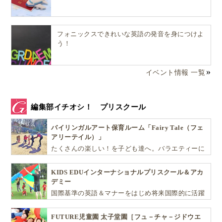
フォニックスできれいな英語の発音を身につけよ
う！
イベント情報 一覧
編集部イチオシ！ プリスクール
バイリンガルアート保育ルーム「Fairy Tale（フェ
アリーテイル）」
たくさんの楽しい！を子ども達へ。バラエティーに
富んだプログラムとバイリンガル保育で子供達の
『生きる力』を育てます。
KIDS EDUインターナショナルプリスクール＆アカ
デミー
国際基準の英語＆マナーをはじめ将来国際的に活躍
できるリーダーとしての多様な資質を育む「KIDS
EDU（キッズ・エデュ）」は幼児から小学生まで一
FUTURE児童園 太子堂園［フュ－チャ－ジドウエ
貫して学べる充実のカリキュラムが魅力です