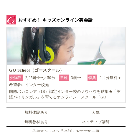
おすすめ！ キッズオンライン英会話
GO School（ゴースクール）
受講料
2,250円〜／50分
年齢
3歳〜
特典
2回分無料＋
希望者にインター校元…
国際バカロレア（IB）認定インター校のノウハウを結集★「英
語バイリンガル」を育てるオンライン・スクール「GO
School（ゴースクール）」
無料体験あり
人気
無料教材あり
ネイティブ講師
子供オンライン英会話・おすすめ一覧