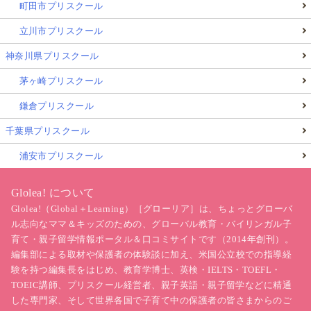
町田市プリスクール
立川市プリスクール
神奈川県プリスクール
茅ヶ崎プリスクール
鎌倉プリスクール
千葉県プリスクール
浦安市プリスクール
Glolea! について
Glolea!（Global＋Learning）［グローリア］は、ちょっとグローバ
ル志向なママ＆キッズのための、グローバル教育・バイリンガル子
育て・親子留学情報ポータル＆口コミサイトです（2014年創刊）。
編集部による取材や保護者の体験談に加え、米国公立校での指導経
験を持つ編集長をはじめ、教育学博士、英検・IELTS・TOEFL・
TOEIC講師、プリスクール経営者、親子英語・親子留学などに精通
した専門家、そして世界各国で子育て中の保護者の皆さまからのご