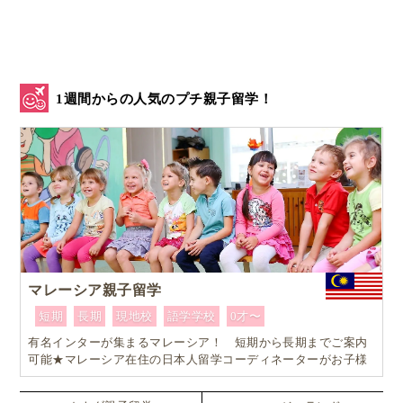
1週間からの人気のプチ親子留学！
マレーシア親子留学
短期
長期
現地校
語学学校
0才〜
有名インターが集まるマレーシア！ 短期から長期までご案内
可能★マレーシア在住の日本人留学コーディネーターがお子様
お一人おひとりに合ったワンランク上のマレーシア親子留学を
カスタマイズ