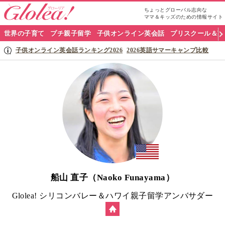
ちょっとグローバル志向な
ママ＆キッズのための情報サイト
グ
世界の子育て
プチ親子留学
子供オンライン英会話
プリスクール＆英
ロ
子供オンライン英会話ランキング2026
2026英語サマーキャンプ比較
ー
リ
ア
ナ
ビ
船山 直子（Naoko Funayama）
Glolea! シリコンバレー＆ハワイ親子留学アンバサダー