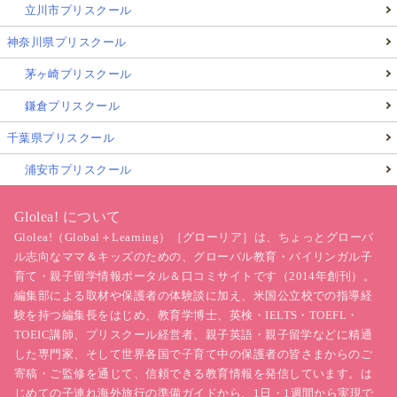
立川市プリスクール
神奈川県プリスクール
茅ヶ崎プリスクール
鎌倉プリスクール
千葉県プリスクール
浦安市プリスクール
Glolea! について
Glolea!（Global＋Learning）［グローリア］は、ちょっとグローバ
ル志向なママ＆キッズのための、グローバル教育・バイリンガル子
育て・親子留学情報ポータル＆口コミサイトです（2014年創刊）。
編集部による取材や保護者の体験談に加え、米国公立校での指導経
験を持つ編集長をはじめ、教育学博士、英検・IELTS・TOEFL・
TOEIC講師、プリスクール経営者、親子英語・親子留学などに精通
した専門家、そして世界各国で子育て中の保護者の皆さまからのご
寄稿・ご監修を通じて、信頼できる教育情報を発信しています。は
じめての
子連れ海外旅行
の準備ガイドから、1日・1週間から実現で