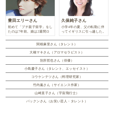
豊田エリーさん
久保純子さん
初めて「プチ親子留学」をし
小学4年の夏、父の転勤に伴
たのは7年前。娘は2週間ロ
ってイギリスに引っ越した。
ンドンのサマースクールに通
い、英語劇に挑戦したり、
関根麻里さん（タレント）
大橋マキさん（アロマセラピスト）
別所哲也さん（俳優）
小島慶子さん（タレント、エッセイスト）
コウケンテツさん（料理研究家）
竹内薫さん（サイエンス作家）
山崎直子さん（宇宙飛行士）
パックンさん（お笑い芸人・タレント）