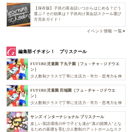
【保存版】子供の英会話いつからはじめる？どう
選ぶ？その効果は？子供向け英会話スクール選び
方完全ガイド！
イベント情報 一覧
編集部イチオシ！ プリスクール
FUTURE児童園 下丸子園［フュ－チャ－ジドウエ
ン］
少人数制クラスで丁寧に生活力・学力・思考力を伸
ばしお子様の可能性を広げます！
FUTURE児童園 田端園［フュ－チャ－ジドウエ
ン］
少人数制クラスで丁寧に生活力・学力・思考力を伸
ばしお子様の可能性を広げます！
サンズ インターナショナル プリスクール
楽しい英語環境の中で子ども達が“真の国際人”とな
るための基礎を育む少人数制のアットホームなスク