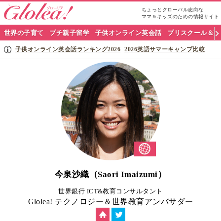
ちょっとグローバル志向な
ママ＆キッズのための情報サイト
グ
世界の子育て
プチ親子留学
子供オンライン英会話
プリスクール＆英
ロ
子供オンライン英会話ランキング2026
2026英語サマーキャンプ比較
ー
リ
ア
ナ
ビ
今泉沙織（Saori Imaizumi）
世界銀行 ICT&教育コンサルタント
Glolea! テクノロジー＆世界教育アンバサダー