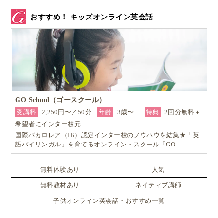
おすすめ！ キッズオンライン英会話
GO School（ゴースクール）
受講料
2,250円〜／50分
年齢
3歳〜
特典
2回分無料＋
希望者にインター校元…
国際バカロレア（IB）認定インター校のノウハウを結集★「英
語バイリンガル」を育てるオンライン・スクール「GO
School（ゴースクール）」
無料体験あり
人気
無料教材あり
ネイティブ講師
子供オンライン英会話・おすすめ一覧