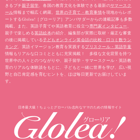
きるプチ
親子留学
、各国の教育文化を体験できる最新の
サマースク
ール
情報まで幅広く網羅。
世界の子育て・教育事情
を現地からレポ
ートするGlolea!［グローリア］アンバサダーからの連載記事も多数
掲載。また、英語子育てや英語教育に役立つ
専門家インタビュー
、
親子で楽しめる
英語絵本
の紹介、編集部が実際に取材・厳正な審査
の後に掲載している
子どもオンライン英会話の比較・口コミ数ラン
キング
、英語イマージョン教育を実践する
プリスクール・英語学童
情報もリアルな口コミとともに充実掲載！ 多様な文化背景を持つ
世界中の人々とのつながりや、親子留学・サマースクール・英語教
育のリアルな体験談をもとに、子どもと一緒に世界を学び、広い視
野と自己肯定感を育むヒントを、ほぼ毎日更新でお届けしていま
す。
日本最大級！ちょっとグローバル志向なママのための情報サイト