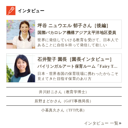
インタビュー
坪谷 ニュウエル 郁子さん［後編］
国際バカロレア機構アジア太平洋地区委員
世界に発信していける教育を受けて、日本人で
あることに自信を持って発信して欲しい
石井聖子 園長［園長インタビュー］
バイリンガルアート保育ルーム「Fairy Tale（フェアリーテイル）」
日本・世界各国の保育現場に携わったからこそ
見えてきた目指す保育のあり方
井川好ニさん（教育学博士）
辰野まどかさん（GiFT事務局長）
小暮真久さん（TFT代表）
インタビュー 一覧