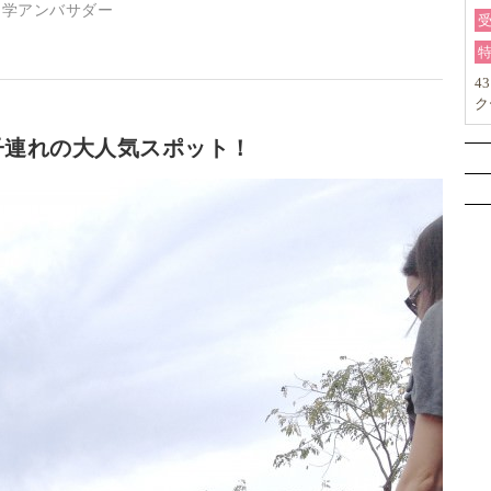
子留学アンバサダー
4
ク
力
子連れの大人気スポット！