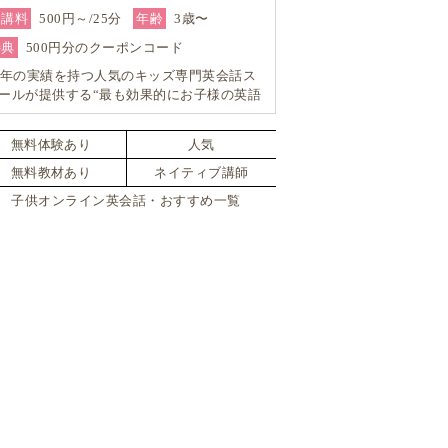
受講料
500円～/25分
年齢
3歳〜
特典
500円分のクーポンコード
3年の実績を持つ人気のキッズ専門英会話ス
ールが提供する“最も効果的にお子様の英語
をUP”するオンライン英会話レッスン！
無料体験あり
人気
無料教材あり
ネイティブ講師
子供オンライン英会話・おすすめ一覧