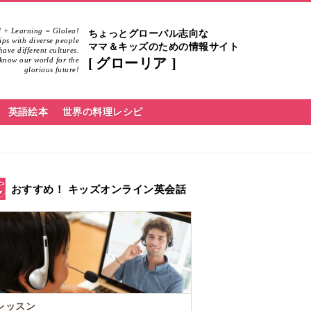
 + Learning = Glolea!
ちょっとグローバル志向な
hips with diverse people
ママ＆キッズのための情報サイト
ave different cultures.
know our world for the
グローリア
glorious future!
英語絵本
世界の料理レシピ
おすすめ！ キッズオンライン英会話
レッスン