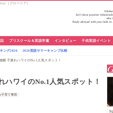
olea!［グローリア］
Global
Let's have positive relations
who h
Study abroad with your kids to 
会話
プリスクール＆英語学童
インタビュー
子供英語イベント
ング2026
2026英語サマーキャンプ比較
物園 子連れハワイのNo.1人気スポット！
れハワイのNo.1人気スポット！
カ子育て事情
S