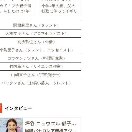
めて「プチ親子留
小学4年の夏、父の
」をしたのは7年
転勤に伴ってイギリ
。娘は2週間ロン
スに引っ越した。
ンのサマースクー
関根麻里さん（タレント）
に通い、英語劇に
戦したり、
大橋マキさん（アロマセラピスト）
別所哲也さん（俳優）
小島慶子さん（タレント、エッセイスト）
コウケンテツさん（料理研究家）
竹内薫さん（サイエンス作家）
山崎直子さん（宇宙飛行士）
パックンさん（お笑い芸人・タレント）
インタビュー
坪谷 ニュウエル 郁子さん［後編］
国際バカロレア機構アジア太平洋地区委員