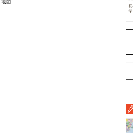
・地図
初
学
前
ド
ル
挑