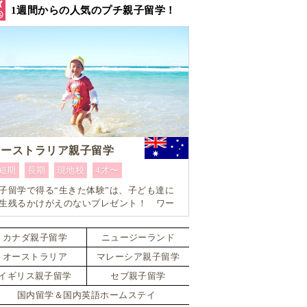
1週間からの人気のプチ親子留学！
オーストラリア親子留学
短期
長期
現地校
4才〜
子留学で得る“生きた体験”は、子ども達に
生残るかけがえのないプレゼント！ ワー
ングマザーにもおすすめ！ 1週間からはじ
るオーストラリア親子留学
カナダ親子留学
ニュージーランド
オーストラリア
マレーシア親子留学
イギリス親子留学
セブ親子留学
国内留学＆国内英語ホームステイ