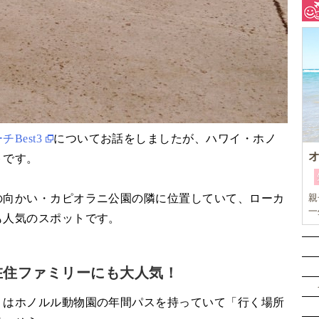
Best3
についてお話をしましたが、ハワイ・ホノ
トです。
の向かい・カピオラニ公園の隣に位置していて、ローカ
親
一
も人気のスポットです。
キ
め
在住ファミリーにも大人気！
くはホノルル動物園の年間パスを持っていて「行く場所