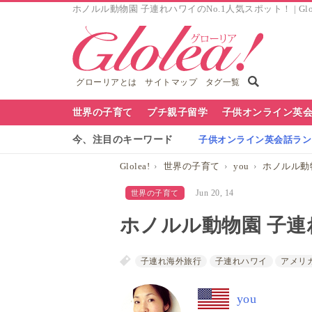
ホノルル動物園 子連れハワイのNo.1人気スポット！ | Gl
グローリアとは
サイトマップ
タグ一覧
グ
世界の子育て
プチ親子留学
子供オンライン英
ロ
今、注目のキーワード
子供オンライン英会話ランキ
ー
Glolea!
世界の子育て
you
ホノルル動
リ
Jun 20, 14
世界の子育て
ア
ホノルル動物園 子連
ナ
ビ
子連れ海外旅行
子連れハワイ
アメリ
you