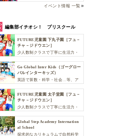
イベント情報 一覧
編集部イチオシ！ プリスクール
FUTURE児童園 下丸子園［フュ－
チャ－ジドウエン］
少人数制クラスで丁寧に生活力・
学力・思考力を伸ばしお子様の可
能性を広げます！
Go Global Inter Kids（ゴーグロー
バルインターキッズ）
英語で算数・科学・社会…等、ア
カデミックな能力や探究心を飛躍
的に伸ばし世界で活躍する子ども
FUTURE児童園 太子堂園［フュ－
達を育む少人数制のプリスクール
チャ－ジドウエン］
です。
少人数制クラスで丁寧に生活力・
学力・思考力を伸ばしお子様の可
能性を広げます！
Global Step Academy Internation
al School
探求的なカリキュラムで自然科学