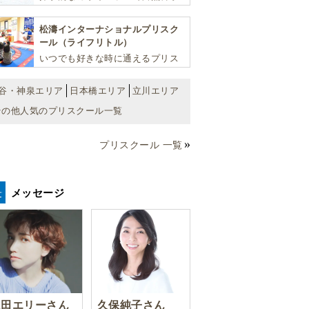
や社会を学び、スポーツと音楽で
非認知能力を育てるインターナシ
松濤インターナショナルプリスク
ョナル・プリスクールです。
ール（ライフリトル）
いつでも好きな時に通えるプリス
クール！ 子ども達一人ひとりの個
性を尊重し、想像力豊かな感性、
谷・神泉エリア
日本橋エリア
立川エリア
自ら進んで学ぶこと、考える力を
その他人気のプリスクール一覧
育みます
プリスクール 一覧
メッセージ
豊田エリーさん
久保純子さん