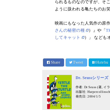
られるものなのですが、そ
ように扱われる亀たちのお
映画にもなった人気作の原
さんの秘密の種
）』や「
T
してキャット
）」 なども
Share
Tweet
Hatebu
Dr. Seussシリーズ
作者: Dr Seuss (著, 
出版社: Harpercollinsch
発売日: 2004/1/5