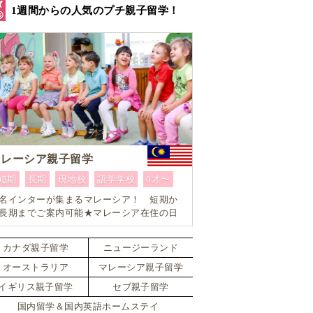
1週間からの人気のプチ親子留学！
マレーシア親子留学
短期
長期
現地校
語学学校
0才〜
名インターが集まるマレーシア！ 短期か
長期までご案内可能★マレーシア在住の日
人留学コーディネーターがお子様お一人お
とりに合ったワンランク上のマレーシア親
カナダ親子留学
ニュージーランド
留学をカスタマイズ
オーストラリア
マレーシア親子留学
イギリス親子留学
セブ親子留学
国内留学＆国内英語ホームステイ