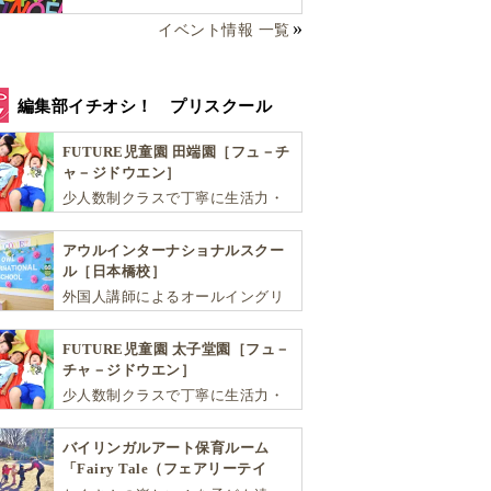
イベント情報 一覧
編集部イチオシ！ プリスクール
FUTURE児童園 田端園［フュ－チ
ャ－ジドウエン］
少人数制クラスで丁寧に生活力・
学力・思考力を伸ばしお子様の可
能性を広げます！
アウルインターナショナルスクー
ル［日本橋校］
外国人講師によるオールイングリ
ッシュにこだわった少人数制のス
クールです。子ども達が英語を学
FUTURE児童園 太子堂園［フュ－
ぶだけではなく、英語で学ぶ環境
チャ－ジドウエン］
を提供します！
少人数制クラスで丁寧に生活力・
学力・思考力を伸ばしお子様の可
能性を広げます！
バイリンガルアート保育ルーム
「Fairy Tale（フェアリーテイ
ル）」