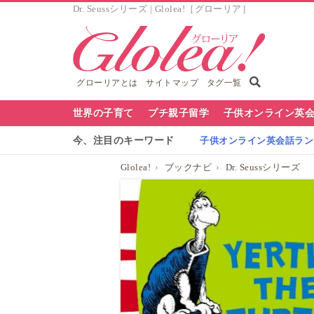
Dr. Seussシリーズ | Glolea!［グローリア］
グローリアとは
サイトマップ
タグ一覧
グ
世界の子育て
プチ親子留学
子供オンライン英
ロ
今、注目のキーワード
子供オンライン英会話ランキ
ー
Glolea!
ブックナビ
Dr. Seussシリーズ
リ
ア
ナ
ビ