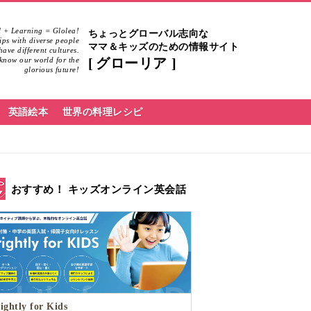
 + Learning = Glolea!
ちょっとグローバル志向な
hips with diverse people
ママ＆キッズのための情報サイト
ave different cultures.
know our world for the
グローリア
glorious future!
英語絵本
世界の料理レシピ
おすすめ！ キッズオンライン英会話
ightly for Kids