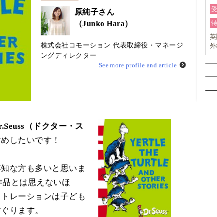
原純子さん
（Junko Hara）
英
株式会社コモーション 代表取締役・マネージ
外
検
ングディレクター
ら
See more profile and article
ラ
r.Seuss（ドクター・ス
すめしたいです！
存知な方も多いと思いま
の作品とは思えないほ
ストレーションは子ども
すぐります。