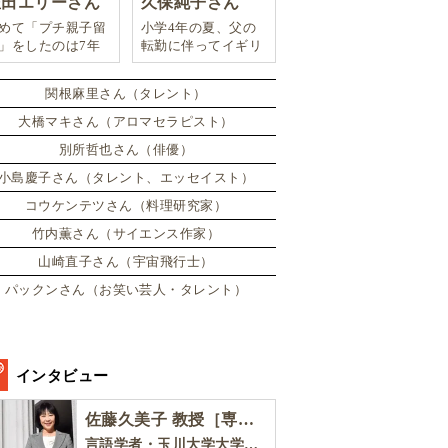
豊田エリーさん
久保純子さん
めて「プチ親子留
小学4年の夏、父の
」をしたのは7年
転勤に伴ってイギリ
。娘は2週間ロン
スに引っ越した。
ンのサマースクー
関根麻里さん（タレント）
に通い、英語劇に
戦したり、
大橋マキさん（アロマセラピスト）
別所哲也さん（俳優）
小島慶子さん（タレント、エッセイスト）
コウケンテツさん（料理研究家）
竹内薫さん（サイエンス作家）
山崎直子さん（宇宙飛行士）
パックンさん（お笑い芸人・タレント）
インタビュー
佐藤久美子 教授［専門家インタビュー］
言語学者・玉川大学大学院教育学研究科 教授・NHK「えいごであそぼ」総合指導