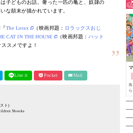
こは子どものお話。奢った一匹の亀と、奴隷の
笑いな顛末が描かれています。
作『
The Lorax
（映画邦題：
ロラックスおじ
HE CAT IN THE HOUSE
（映画邦題：
ハット
オススメですよ！
Line it
Pocket
Mail
有
ら
本
ひ
イラスト)
子
ildren Sbooks