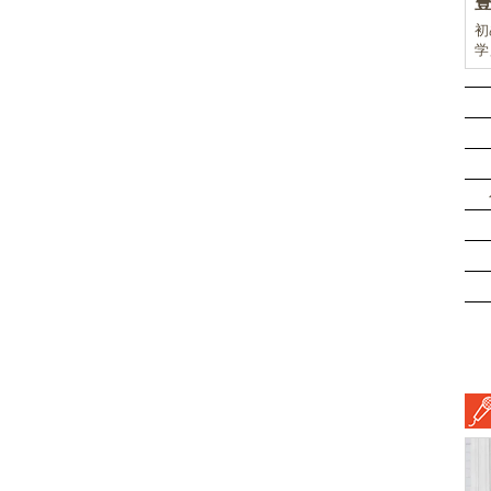
初
学
前
ド
ル
挑