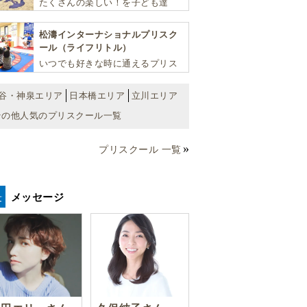
たくさんの楽しい！を子ども達
へ。バラエティーに富んだプログ
ラムとバイリンガル保育で子供達
松濤インターナショナルプリスク
の『生きる力』を育てます。
ール（ライフリトル）
いつでも好きな時に通えるプリス
クール！ 子ども達一人ひとりの個
性を尊重し、想像力豊かな感性、
谷・神泉エリア
日本橋エリア
立川エリア
自ら進んで学ぶこと、考える力を
その他人気のプリスクール一覧
育みます
プリスクール 一覧
メッセージ