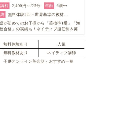
受講料
2,400円～/25分
年齢
6歳〜
特典
無料体験2回＋世界基準の教材…
語が初めてのお子様から「英検準1級」「海
校合格」の実績も！ネイティブ担任制＆英
対策も強く帰国子女対応も可能―小学生か
の4技能本格英会話『Brightly for Kids｜ブ
無料体験あり
人気
イトリー』
無料教材あり
ネイティブ講師
子供オンライン英会話・おすすめ一覧