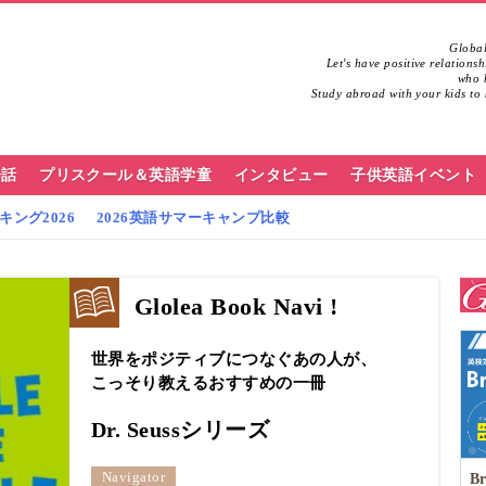
Global
Let's have positive relations
who h
Study abroad with your kids to 
会話
プリスクール＆英語学童
インタビュー
子供英語イベント
ング2026
2026英語サマーキャンプ比較
Glolea Book Navi !
世界をポジティブにつなぐあの人が、
こっそり教えるおすすめの一冊
Dr. Seussシリーズ
Navigator
Br