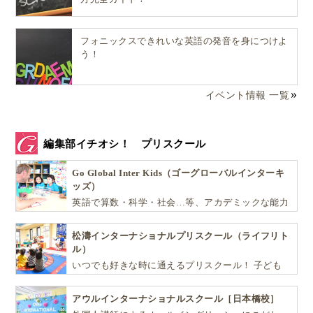
フォニックスできれいな英語の発音を身につけよ
う！
イベント情報 一覧
編集部イチオシ！ プリスクール
Go Global Inter Kids（ゴーグローバルインターキ
ッズ）
英語で算数・科学・社会…等、アカデミックな能力
や探究心を飛躍的に伸ばし世界で活躍する子ども達
を育む少人数制のプリスクールです。
松濤インターナショナルプリスクール（ライフリト
ル）
いつでも好きな時に通えるプリスクール！ 子ども
達一人ひとりの個性を尊重し、想像力豊かな感性、
自ら進んで学ぶこと、考える力を育みます
アウルインターナショナルスクール［日本橋校］