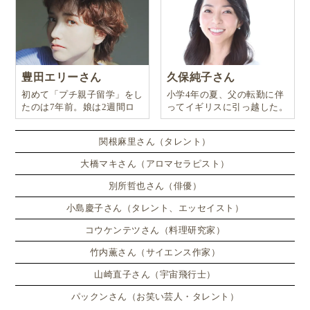
豊田エリーさん
久保純子さん
初めて「プチ親子留学」をし
小学4年の夏、父の転勤に伴
たのは7年前。娘は2週間ロ
ってイギリスに引っ越した。
ンドンのサマースクールに通
い、英語劇に挑戦したり、
関根麻里さん（タレント）
大橋マキさん（アロマセラピスト）
別所哲也さん（俳優）
小島慶子さん（タレント、エッセイスト）
コウケンテツさん（料理研究家）
竹内薫さん（サイエンス作家）
山崎直子さん（宇宙飛行士）
パックンさん（お笑い芸人・タレント）