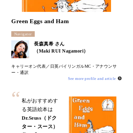
Green Eggs and Ham
Navigator
長森真希 さん
（Maki RUI Nagamori）
キャリーオン代表／日英バイリンガルMC・アナウンサ
ー・通訳
See more profile and article
私がおすすめす
る英語絵本は
Dr.Seuss（ドク
ター・スース）