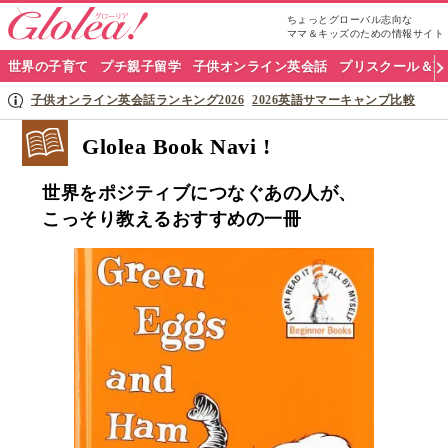
ちょっとグローバル志向な
ママ＆キッズのための情報サイト
グ
世界の子育て
プチ親子留学
子供オンライン英会話
プリスクール＆英
ロ
子供オンライン英会話ランキング2026
2026英語サマーキャンプ比較
ー
Glolea Book Navi !
リ
世界をポジティブにつなぐあの人が、
ア
こっそり教えるおすすめの一冊
ナ
ビ