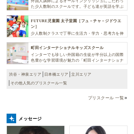
外国人講師によるオールイングリッシュにこだわっ
た少人数制のスクールです。子ども達が英語を学ぶ
だけではなく、英語で学ぶ環境を提供します！
FUTURE児童園 太子堂園［フュ－チャ－ジドウエ
ン］
少人数制クラスで丁寧に生活力・学力・思考力を伸
ばしお子様の可能性を広げます！
町田インターナショナルキッズスクール
インターでも珍しい外国籍の生徒が半分以上の国際
色豊かな学習環境が魅力の「町田インターナショナ
ルキッズスクール」。
渋谷・神泉エリア
日本橋エリア
立川エリア
その他人気のプリスクール一覧
プリスクール 一覧
メッセージ