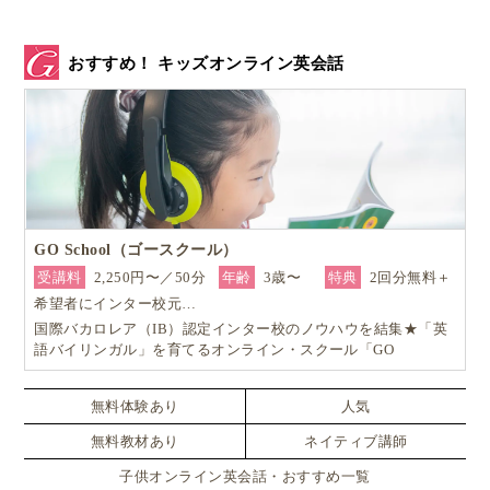
おすすめ！ キッズオンライン英会話
GO School（ゴースクール）
受講料
2,250円〜／50分
年齢
3歳〜
特典
2回分無料＋
希望者にインター校元…
国際バカロレア（IB）認定インター校のノウハウを結集★「英
語バイリンガル」を育てるオンライン・スクール「GO
School（ゴースクール）」
無料体験あり
人気
無料教材あり
ネイティブ講師
子供オンライン英会話・おすすめ一覧