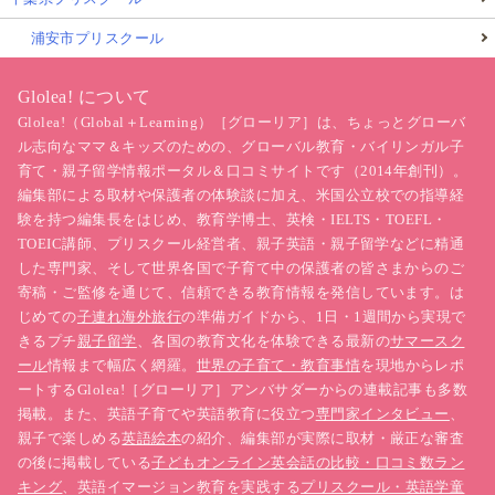
浦安市プリスクール
Glolea! について
Glolea!（Global＋Learning）［グローリア］は、ちょっとグローバ
ル志向なママ＆キッズのための、グローバル教育・バイリンガル子
育て・親子留学情報ポータル＆口コミサイトです（2014年創刊）。
編集部による取材や保護者の体験談に加え、米国公立校での指導経
験を持つ編集長をはじめ、教育学博士、英検・IELTS・TOEFL・
TOEIC講師、プリスクール経営者、親子英語・親子留学などに精通
した専門家、そして世界各国で子育て中の保護者の皆さまからのご
寄稿・ご監修を通じて、信頼できる教育情報を発信しています。は
じめての
子連れ海外旅行
の準備ガイドから、1日・1週間から実現で
きるプチ
親子留学
、各国の教育文化を体験できる最新の
サマースク
ール
情報まで幅広く網羅。
世界の子育て・教育事情
を現地からレポ
ートするGlolea!［グローリア］アンバサダーからの連載記事も多数
掲載。また、英語子育てや英語教育に役立つ
専門家インタビュー
、
親子で楽しめる
英語絵本
の紹介、編集部が実際に取材・厳正な審査
の後に掲載している
子どもオンライン英会話の比較・口コミ数ラン
キング
、英語イマージョン教育を実践する
プリスクール・英語学童