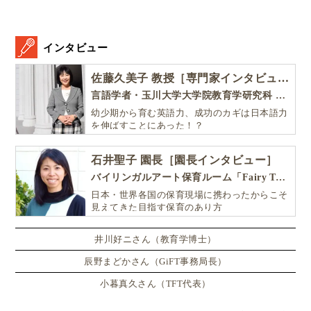
インタビュー
佐藤久美子 教授［専門家インタビュー］
言語学者・玉川大学大学院教育学研究科 教授・NHK「えいごであそぼ」総合指導
幼少期から育む英語力、成功のカギは日本語力
を伸ばすことにあった！？
石井聖子 園長［園長インタビュー］
バイリンガルアート保育ルーム「Fairy Tale（フェアリーテイル）」
日本・世界各国の保育現場に携わったからこそ
見えてきた目指す保育のあり方
井川好ニさん（教育学博士）
辰野まどかさん（GiFT事務局長）
小暮真久さん（TFT代表）