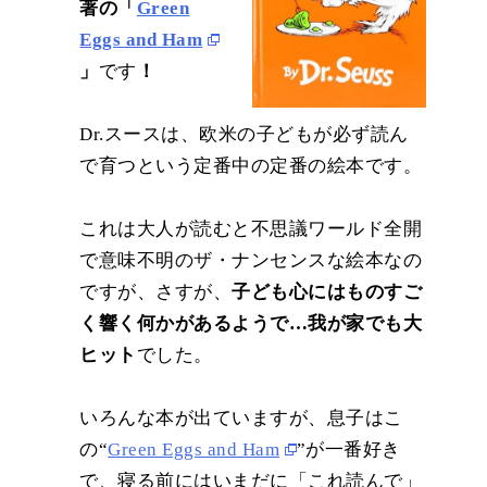
著の「
Green
Eggs and Ham
」
です
！
Dr.スースは、欧米の子どもが必ず読ん
で育つという定番中の定番の絵本です。
これは大人が読むと不思議ワールド全開
で意味不明のザ・ナンセンスな絵本なの
ですが、さすが、
子ども心にはものすご
く響く何かがあるようで…我が家でも大
ヒット
でした。
いろんな本が出ていますが、息子はこ
の“
Green Eggs and Ham
”が一番好き
で、寝る前にはいまだに「これ読んで」