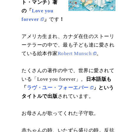
ト・マンチ）著
の「
Love you
forever
」
です
！
アメリカ生まれ、カナダ在住のストーリ
ーテラーの中で、最も子ども達に愛され
ている絵本作家
Robert Munsch
。
たくさんの著作の中で、世界に愛されて
いる「Love you forever」。
日本語版も
「
ラヴ・ユー・フォーエバー
」という
タイトルで出版
されています。
お母さんが歌ってくれた子守歌。
赤ちゃんの時、いたずら盛りの時。反抗