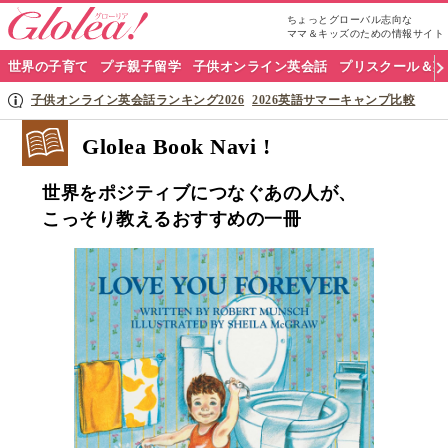
ちょっとグローバル志向な
ママ＆キッズのための情報サイト
グ
世界の子育て
プチ親子留学
子供オンライン英会話
プリスクール＆英
ロ
子供オンライン英会話ランキング2026
2026英語サマーキャンプ比較
ー
Glolea Book Navi !
リ
世界をポジティブにつなぐあの人が、
ア
こっそり教えるおすすめの一冊
ナ
ビ