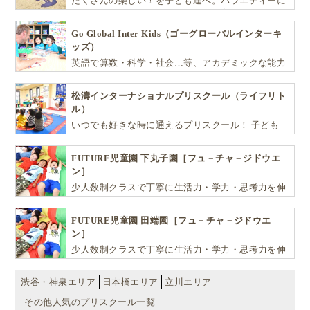
たくさんの楽しい！を子ども達へ。バラエティーに
富んだプログラムとバイリンガル保育で子供達の
『生きる力』を育てます。
Go Global Inter Kids（ゴーグローバルインターキ
ッズ）
英語で算数・科学・社会…等、アカデミックな能力
や探究心を飛躍的に伸ばし世界で活躍する子ども達
を育む少人数制のプリスクールです。
松濤インターナショナルプリスクール（ライフリト
ル）
いつでも好きな時に通えるプリスクール！ 子ども
達一人ひとりの個性を尊重し、想像力豊かな感性、
自ら進んで学ぶこと、考える力を育みます
FUTURE児童園 下丸子園［フュ－チャ－ジドウエ
ン］
少人数制クラスで丁寧に生活力・学力・思考力を伸
ばしお子様の可能性を広げます！
FUTURE児童園 田端園［フュ－チャ－ジドウエ
ン］
少人数制クラスで丁寧に生活力・学力・思考力を伸
ばしお子様の可能性を広げます！
渋谷・神泉エリア
日本橋エリア
立川エリア
その他人気のプリスクール一覧