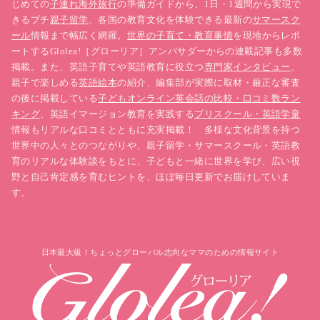
じめての
子連れ海外旅行
の準備ガイドから、1日・1週間から実現で
きるプチ
親子留学
、各国の教育文化を体験できる最新の
サマースク
ール
情報まで幅広く網羅。
世界の子育て・教育事情
を現地からレポ
ートするGlolea!［グローリア］アンバサダーからの連載記事も多数
掲載。また、英語子育てや英語教育に役立つ
専門家インタビュー
、
親子で楽しめる
英語絵本
の紹介、編集部が実際に取材・厳正な審査
の後に掲載している
子どもオンライン英会話の比較・口コミ数ラン
キング
、英語イマージョン教育を実践する
プリスクール・英語学童
情報もリアルな口コミとともに充実掲載！ 多様な文化背景を持つ
世界中の人々とのつながりや、親子留学・サマースクール・英語教
育のリアルな体験談をもとに、子どもと一緒に世界を学び、広い視
野と自己肯定感を育むヒントを、ほぼ毎日更新でお届けしていま
す。
日本最大級！ちょっとグローバル志向なママのための情報サイト