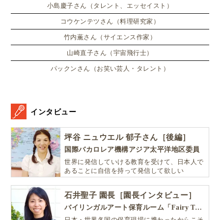
小島慶子さん（タレント、エッセイスト）
コウケンテツさん（料理研究家）
竹内薫さん（サイエンス作家）
山崎直子さん（宇宙飛行士）
パックンさん（お笑い芸人・タレント）
インタビュー
坪谷 ニュウエル 郁子さん［後編］
国際バカロレア機構アジア太平洋地区委員
世界に発信していける教育を受けて、日本人で
あることに自信を持って発信して欲しい
石井聖子 園長［園長インタビュー］
バイリンガルアート保育ルーム「Fairy Tale（フェアリーテイル）」
日本・世界各国の保育現場に携わったからこそ