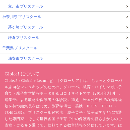
立川市プリスクール
神奈川県プリスクール
茅ヶ崎プリスクール
鎌倉プリスクール
千葉県プリスクール
浦安市プリスクール
Glolea! について
Glolea!（Global＋Learning）［グローリア］は、ちょっとグローバ
ル志向なママ＆キッズのための、グローバル教育・バイリンガル子
育て・親子留学情報ポータル＆口コミサイトです（2014年創刊）。
編集部による取材や保護者の体験談に加え、米国公立校での指導経
験を持つ編集長をはじめ、教育学博士、英検・IELTS・TOEFL・
TOEIC講師、プリスクール経営者、親子英語・親子留学などに精通
した専門家、そして世界各国で子育て中の保護者の皆さまからのご
寄稿・ご監修を通じて、信頼できる教育情報を発信しています。は