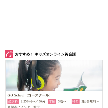
おすすめ！ キッズオンライン英会話
GO School（ゴースクール）
受講料
2,250円〜／50分
年齢
3歳〜
特典
2回分無料＋
希望者にインター校元…