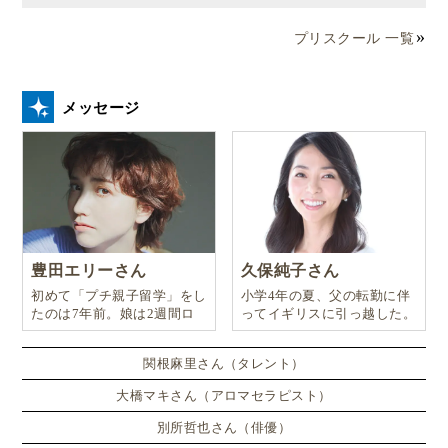
プリスクール 一覧
メッセージ
豊田エリーさん
久保純子さん
初めて「プチ親子留学」をし
小学4年の夏、父の転勤に伴
たのは7年前。娘は2週間ロ
ってイギリスに引っ越した。
ンドンのサマースクールに通
い、英語劇に挑戦したり、
関根麻里さん（タレント）
大橋マキさん（アロマセラピスト）
別所哲也さん（俳優）