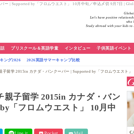
 Supported by「フロムウエスト」 10月中旬／申込〆切 9​月7日 | Gl
Global
Let's have positive relations
who h
Study abroad with your kids to 
会話
プリスクール＆英語学童
インタビュー
子供英語イベント
ング2026
2026英語サマーキャンプ比較
学 2015in カナダ・バンクーバー | Supported by「フロムウエスト」
子留学 2015in カナダ・バン
ted by「フロムウエスト」 10月中
C
Line it
Pocket
Mail