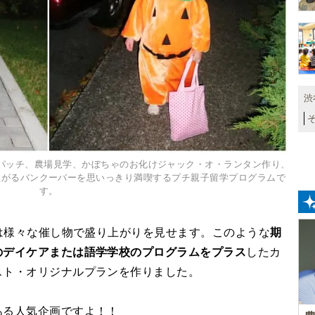
渋
パッチ、農場見学、かぼちゃのお化けジャック・オ・ランタン作り、
上がるバンクーバーを思いっきり満喫するプチ親子留学プログラムで
す。
ーは様々な催し物で盛り上がりを見せます。このような
期
のデイケアまたは語学学校のプログラムをプラス
したカ
スト・オリジナルプランを作りました。
ある人気企画ですよ！！