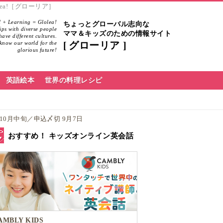
olea!［グローリア］
 + Learning = Glolea!
ちょっとグローバル志向な
hips with diverse people
ママ＆キッズのための情報サイト
ave different cultures.
know our world for the
グローリア
glorious future!
英語絵本
世界の料理レシピ
 10月中旬／申込〆切 9​月7日
おすすめ！ キッズオンライン英会話
AMBLY KIDS