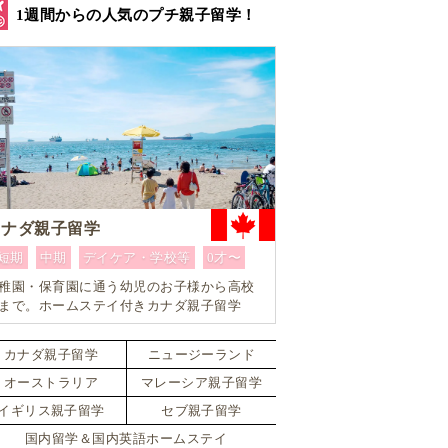
1週間からの人気のプチ親子留学！
カナダ親子留学
短期
中期
デイケア・学校等
0才〜
稚園・保育園に通う幼児のお子様から高校
まで。ホームステイ付きカナダ親子留学
カナダ親子留学
ニュージーランド
オーストラリア
マレーシア親子留学
イギリス親子留学
セブ親子留学
国内留学＆国内英語ホームステイ