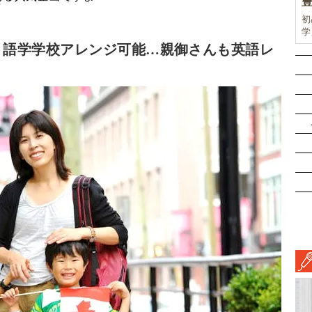
初
学
前
・語学学校アレンジ可能…親御さんも英語レ
ド
ル
挑