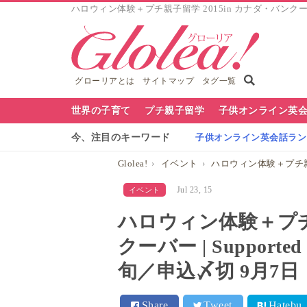
ハロウィン体験＋プチ親子留学 2015in カナダ・バンクーバー |
グローリアとは
サイトマップ
タグ一覧
グ
世界の子育て
プチ親子留学
子供オンライン英
ロ
今、注目のキーワード
子供オンライン英会話ランキ
ー
Glolea!
イベント
ハロウィン体験＋プチ親子留
リ
Jul 23, 15
イベント
ア
ハロウィン体験＋プチ親
ナ
クーバー | Suppor
ビ
旬／申込〆切 9​月7日
Share
Tweet
Hatebu