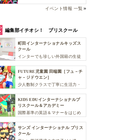
イベント情報 一覧
編集部イチオシ！ プリスクール
町田インターナショナルキッズス
クール
インターでも珍しい外国籍の生徒
が半分以上の国際色豊かな学習環
境が魅力の「町田インターナショ
FUTURE児童園 田端園［フュ－チ
ナルキッズスクール」。
ャ－ジドウエン］
少人数制クラスで丁寧に生活力・
学力・思考力を伸ばしお子様の可
能性を広げます！
KIDS EDUインターナショナルプ
リスクール＆アカデミー
国際基準の英語＆マナーをはじめ
将来国際的に活躍できるリーダー
としての多様な資質を育む「KIDS
サンズ インターナショナル プリス
EDU（キッズ・エデュ）」は幼児
クール
から小学生まで一貫して学べる充