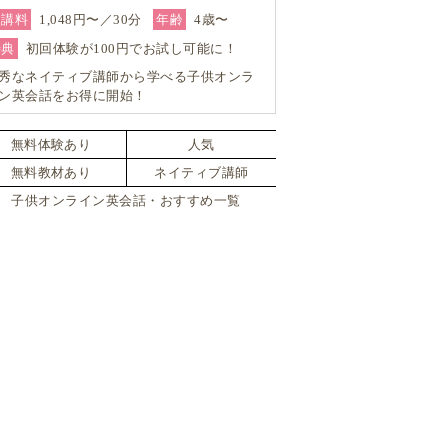
受講料
1,048円〜／30分
年齢
4歳〜
特典
初回体験が100円でお試し可能に！
秀なネイティブ講師から学べる子供オンラ
ン英会話をお得に開始！
無料体験あり
人気
無料教材あり
ネイティブ講師
子供オンライン英会話・おすすめ一覧