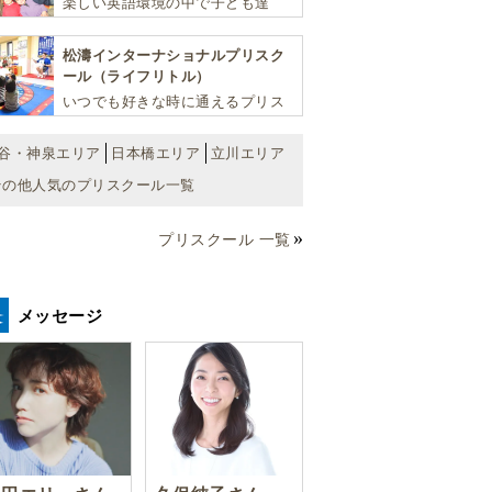
楽しい英語環境の中で子ども達
実のカリキュラムが魅力です
が“真の国際人”となるための基礎
を育む少人数制のアットホームな
松濤インターナショナルプリスク
スクールです
ール（ライフリトル）
いつでも好きな時に通えるプリス
クール！ 子ども達一人ひとりの個
性を尊重し、想像力豊かな感性、
谷・神泉エリア
日本橋エリア
立川エリア
自ら進んで学ぶこと、考える力を
その他人気のプリスクール一覧
育みます
プリスクール 一覧
メッセージ