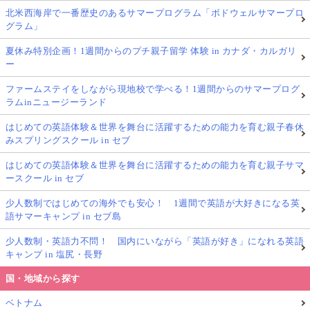
北米西海岸で一番歴史のあるサマープログラム「ボドウェルサマープロ
グラム」
夏休み特別企画！1週間からのプチ親子留学 体験 in カナダ・カルガリ
ー
ファームステイをしながら現地校で学べる！1週間からのサマープログ
ラムinニュージーランド
はじめての英語体験＆世界を舞台に活躍するための能力を育む親子春休
みスプリングスクール in セブ
はじめての英語体験＆世界を舞台に活躍するための能力を育む親子サマ
ースクール in セブ
少人数制ではじめての海外でも安心！ 1週間で英語が大好きになる英
語サマーキャンプ in セブ島
少人数制・英語力不問！ 国内にいながら「英語が好き」になれる英語
キャンプ in 塩尻・長野
国・地域から探す
ベトナム