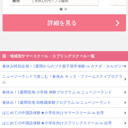
幼児か
費用
約81万円～／2週間
小学生
詳細を見る
中学生
小学生
幼児向
バリ島
国・地域別サマースクール・スプリングスクール一覧
春休み特別企画！1週間からのプチ親子留学体験 in カナダ・カルガリー
アジア
ニュージーランドで楽しむ！春休み キッズ・ファームステイプログラ
ム
春休み！1週間現地 小学校 体験プログラム in ニュージーランド
春休み！1週間現地 幼稚園体験プログラム in ニュージーランド
はじめての中国語体験★小学生向けサマースクール in 台湾
はじめての中国語体験★小学生向けスプリングスクール in 台湾