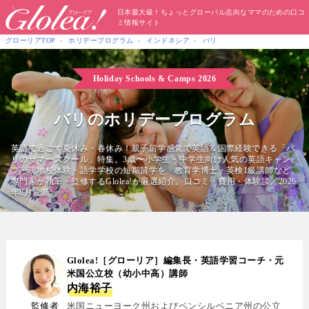
日本最大級！ちょっとグローバル志向なママのための口コ
ミ情報サイト
グローリアTOP
ホリデープログラム
インドネシア
バリ
Holiday Schools & Camps
2026
バリのホリデープログラム
英語で過ごす夏休み・春休み！親子留学感覚で英語＆国際経験できる「バ
リのサマースクール」特集。3歳〜小学生・中学生向け人気の英語キャン
プ・現地校体験・語学学校の短期留学を、教育学博士・英検1級講師など
専門家が執筆・監修するGlolea!が厳選紹介。口コミ・費用・体験談／2026
年8月最新
Glolea!［グローリア］編集長・英語学習コーチ・元
米国公立校（幼小中高）講師
内海裕子
監修者
米国ニューヨーク州およびペンシルベニア州の公立