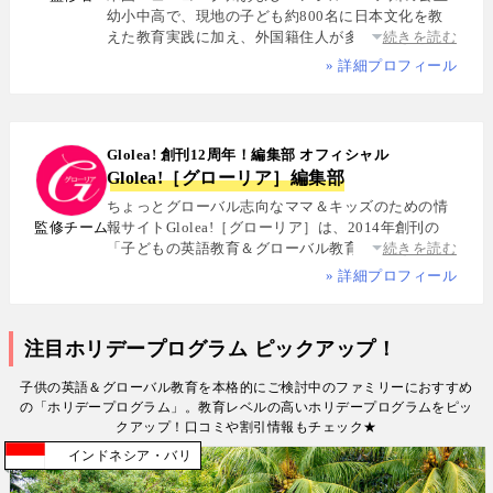
幼小中高で、現地の子ども約800名に日本文化を教
えた教育実践に加え、外国籍住人が多数を占める多
続きを読む
国籍シェアハウスで約5年間生活し、リアルな多文化
» 詳細プロフィール
共生を体感. 帰国後は、リクルートと米About.com社
によるジョイントベンチャーAll Aboutの創成期に参
画し、英語教育・留学・ライフスタイル・海外旅行
分野の編集・Webプロデュースを担当. 現在は英語・
Glolea! 創刊12周年！編集部 オフィシャル
スペイン語・中国語・日本語の4言語を駆使し、世界
Glolea!［グローリア］編集部
中の女性や母親と対話・取材を継続. 親子留学、バイ
リンガル育児、おうち英語、子どもオンライン英会
ちょっとグローバル志向なママ＆キッズのための情
話に関する実体験に基づく信頼性の高い情報を発信
監修チーム
報サイトGlolea!［グローリア］は、2014年創刊の
している. 著書に『子育てツイッター入門』ほか、日
「子どもの英語教育＆グローバル教育」に特化した
続きを読む
経、AERA、NewsPicksなどでの寄稿・監修実績多数
専門メディア. 英語にはじめて触れるお子様から帰国
» 詳細プロフィール
子女まで、1週間からのプチ親子留学・英検・英語多
読・オンライン英会話・インター校などを年齢別・
目的別に厳選紹介. 編集長は、米国の幼小中高で約
注目ホリデープログラム ピックアップ！
800名にグローバル教育を実践した英語学習コーチ.
寄稿者は教育学博士、インター校経営者、子ども向
子供の英語＆グローバル教育を本格的にご検討中のファミリーにおすすめ
けの英検1級・TOEIC・TOEFL・IELTS指導者、海外
の「ホリデープログラム」。教育レベルの高いホリデープログラムをピッ
で子育て中のワーキングママなど多様な専門家が多
クアップ！口コミや割引情報もチェック★
数. 日経・AERA with kids・AERA・NewsPicks等の
インドネシア
バリ
情報提供・寄稿・監修実績も豊富な“世界と子どもの
未来をつなぐ情報ハブ”です。