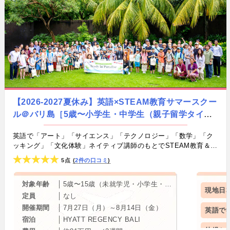
【2026-2027夏休み】英語×STEAM教育サマースクー
ル＠バリ島［5歳〜小学生・中学生（親子留学タイ
プ）］／2週間〜｜by SQUARE GROUP Co., Ltd.
英語で「アート」「サイエンス」「テクノロジー」「数学」「ク
ッキング」「文化体験」ネイティブ講師のもとでSTEAM教育＆充
実アクティビティー！ 世界で活躍する力を伸ばすサマーキャン
5点
2件の口コミ
プ
対象年齢
5歳〜15歳（未就学児・小学生・中学生）
現地日
定員
なし
開催期間
7月27日（月）～8月14日（金）
英語で
宿泊
HYATT REGENCY BALI