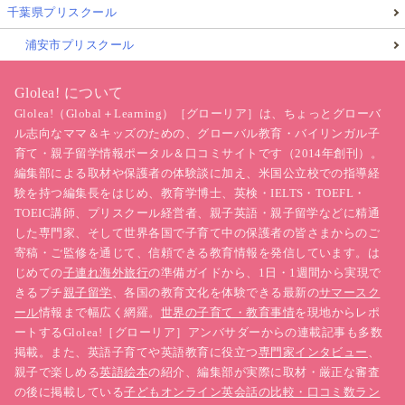
千葉県プリスクール
浦安市プリスクール
Glolea! について
Glolea!（Global＋Learning）［グローリア］は、ちょっとグローバ
ル志向なママ＆キッズのための、グローバル教育・バイリンガル子
育て・親子留学情報ポータル＆口コミサイトです（2014年創刊）。
編集部による取材や保護者の体験談に加え、米国公立校での指導経
験を持つ編集長をはじめ、教育学博士、英検・IELTS・TOEFL・
TOEIC講師、プリスクール経営者、親子英語・親子留学などに精通
した専門家、そして世界各国で子育て中の保護者の皆さまからのご
寄稿・ご監修を通じて、信頼できる教育情報を発信しています。は
じめての
子連れ海外旅行
の準備ガイドから、1日・1週間から実現で
きるプチ
親子留学
、各国の教育文化を体験できる最新の
サマースク
ール
情報まで幅広く網羅。
世界の子育て・教育事情
を現地からレポ
ートするGlolea!［グローリア］アンバサダーからの連載記事も多数
掲載。また、英語子育てや英語教育に役立つ
専門家インタビュー
、
親子で楽しめる
英語絵本
の紹介、編集部が実際に取材・厳正な審査
の後に掲載している
子どもオンライン英会話の比較・口コミ数ラン