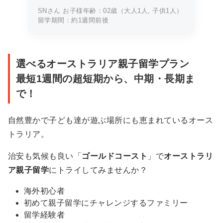
合いなど、語学以上に大切なことを子
SNさん お子様年齢：02歳（大人1人, 子供1人）
留学期間：約1週間前後
どもの心に残すことができると思いま
した。現地の心強いスタッフさんが、
留学を素晴らしいものへと導いてくだ
オ
選べるオーストラリア親子留学プラン
さいます。迷われている方はぜひ、口
ー
最短1週間の超短期から、中期・長期ま
コミ一覧から…
ス
で！
ト
ラ
自然豊かで子ども達が遊ぶ場所にも恵まれているオース
リ
トラリア。
ア
治安も気候も良い「
ゴールドコースト
」で
オーストラリ
親
ア親子留学
にトライしてみませんか？
子
留
海外初心者
学
初めて親子留学にチャレンジするファミリー
プ
留学経験者