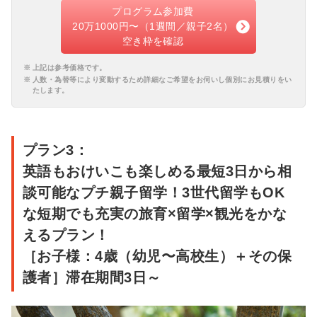
プログラム参加費
20万1000円〜（1週間／親子2名）
空き枠を確認
上記は参考価格です。
人数・為替等により変動するため詳細なご希望をお伺いし個別にお見積りをい
たします。
プラン3：
英語もおけいこも楽しめる最短3日から相
談可能なプチ親子留学！3世代留学もOK
な短期でも充実の旅育×留学×観光をかな
えるプラン！
［お子様：4歳（幼児〜高校生）＋その保
護者］滞在期間3日～