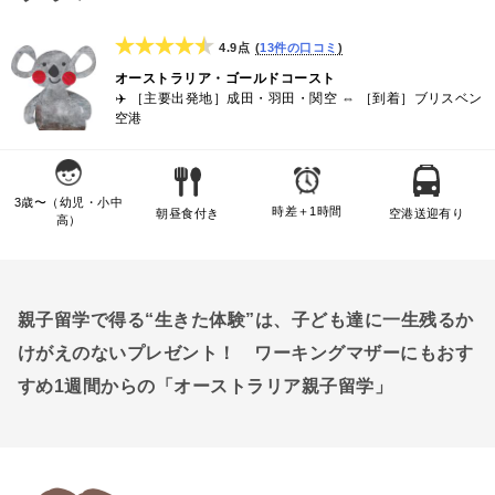
4.9点
13件の口コミ
オーストラリア・ゴールドコースト
✈️
［主要出発地］成田・羽田・関空 ⇔ ［到着］ブリスベン
空港
3歳〜（幼児・小中
時差＋1時間
朝昼食付き
空港送迎有り
高）
親子留学で得る“生きた体験”は、子ども達に一生残るか
けがえのないプレゼント！ ワーキングマザーにもおす
すめ1週間からの「オーストラリア親子留学」