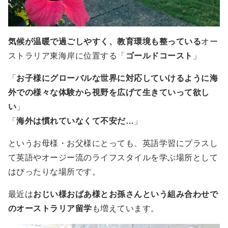
気候が温暖で過ごしやすく、教育環境も整っている
オー
ストラリア東海岸に位置する「
ゴールドコースト
」
「
お子様にグローバルな世界に対応していけるように海
外での様々な体験から視野を広げて生きていって欲し
い
」
「
海外は慣れていなくて不安だ…
」
というお母様・お父様にとっても、英語学習にプラスし
て英語やオージー流のライフスタイルを学ぶ場所として
はぴったりな場所です。
最近は
おじい様おばあ様とお孫さんという組み合わせで
のオーストラリア留学
も増えています。