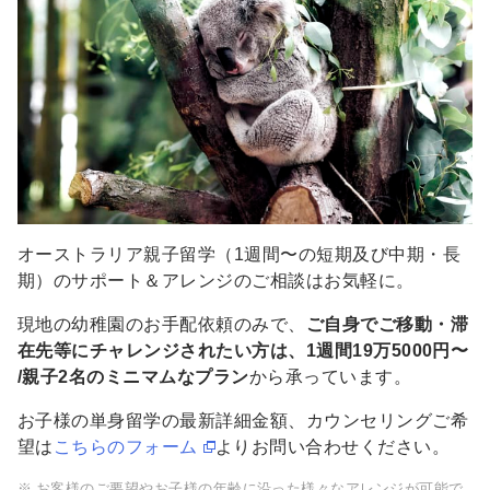
オーストラリア親子留学（1週間〜の短期及び中期・長
期）のサポート＆アレンジのご相談はお気軽に。
現地の幼稚園のお手配依頼のみで、
ご自身でご移動・滞
在先等にチャレンジされたい方は、1週間19万5000円〜
/親子2名のミニマムなプラン
から承っています。
お子様の単身留学の最新詳細金額、カウンセリングご希
望は
こちらのフォーム
よりお問い合わせください。
お客様のご要望やお子様の年齢に沿った様々なアレンジが可能で