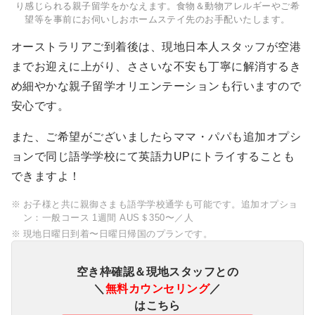
り感じられる親子留学をかなえます。食物＆動物アレルギーやご希
望等を事前にお伺いしおホームステイ先のお手配いたします。
オーストラリアご到着後は、現地日本人スタッフが空港
までお迎えに上がり、ささいな不安も丁寧に解消するき
め細やかな親子留学オリエンテーションも行いますので
安心です。
また、ご希望がございましたらママ・パパも追加オプシ
ョンで同じ語学学校にて英語力UPにトライすることも
できますよ！
お子様と共に親御さまも語学学校通学も可能です。追加オプショ
ン：一般コース 1週間 AUS＄350〜／人
現地日曜日到着〜日曜日帰国のプランです。
空き枠確認＆現地スタッフとの
＼
無料カウンセリング
／
はこちら