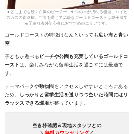
▲どこまでも続く白浜のビーチー、ヤシの木が揺れる側道、ハイビ
スカスの街路樹。年間を通じて温暖なゴールドコーストは親子留学
＆子連れ海外初心者におすすめのエリアです。
ゴールドコーストの特徴はなんといっても
広い海と青い
空
！
子どもが遊べる
ビーチや公園も充実しているゴールドコ
ースト
は、楽しみながら留学生活を過ごすには最適で
す。
テーマパークや動物園もアクセスしやすいところにある
ため、
しっかりと留学生活を送りつつ空いた時間にはリ
ラックスできる環境
が整っています。
空き枠確認＆現地スタッフとの
＼
無料カウンセリング
／