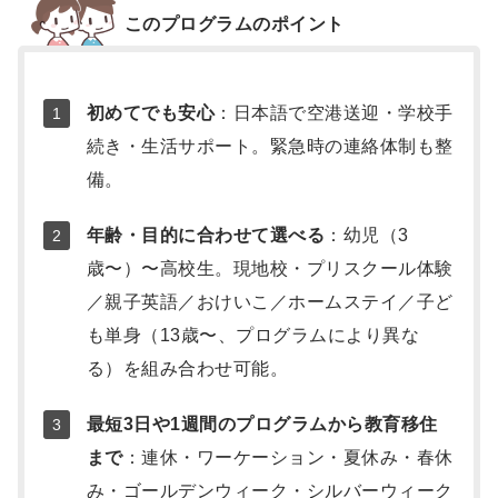
このプログラムのポイント
オ
ー
初めてでも安心
：日本語で空港送迎・学校手
ス
続き・生活サポート。緊急時の連絡体制も整
ト
備。
ラ
リ
年齢・目的に合わせて選べる
：幼児（3
ア
歳〜）〜高校生。現地校・プリスクール体験
親
／親子英語／おけいこ／ホームステイ／子ど
子
も単身（13歳〜、プログラムにより異な
留
学：
る）を組み合わせ可能。
補
最短3日や1週間のプログラムから教育移住
足
まで
：連休・ワーケーション・夏休み・春休
情
み・ゴールデンウィーク・シルバーウィーク
報