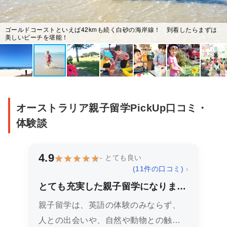
留
学：
ゴールドコーストといえば42kmも続く白砂の海岸線！ 到着したらまずは
写
美しいビーチを堪能！
真
集
オーストラリア親子留学PickUp口コミ・
体験談
4.9
- とても良い
(
11
件の口コミ)
›
とても充実した親子留学になりまし
た！
親子留学は、英語の体験のみならず、
人との出会いや、自然や動物との触れ