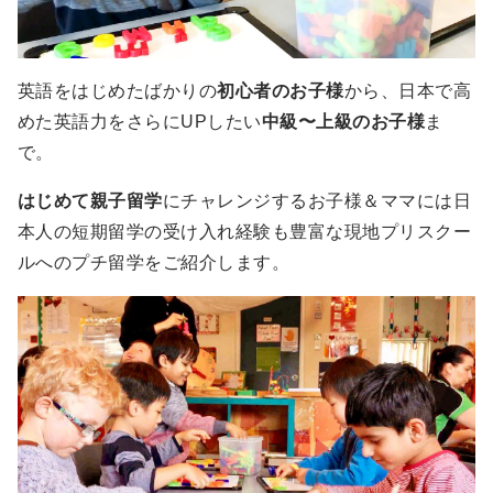
英語をはじめたばかりの
初心者のお子様
から、日本で高
めた英語力をさらにUPしたい
中級〜上級のお子様
ま
で。
はじめて親子留学
にチャレンジするお子様＆ママには日
本人の短期留学の受け入れ経験も豊富な現地プリスクー
ルへのプチ留学をご紹介します。