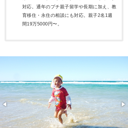
対応。通年のプチ親子留学や長期に加え、教
育移住・永住の相談にも対応。
親子2名1週
間19万5000円〜
。
オ
ー
ス
ト
ラ
リ
ア
親
子