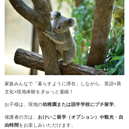
家族みんなで「暮らすように滞在」しながら、英語×異
文化×現地体験をぎゅっと凝縮！
お子様は、現地の
幼稚園または語学学校にプチ留学
。
保護者の方は、
おけいこ留学（オプション）や観光・自
由時間
をお楽しみいただけます。