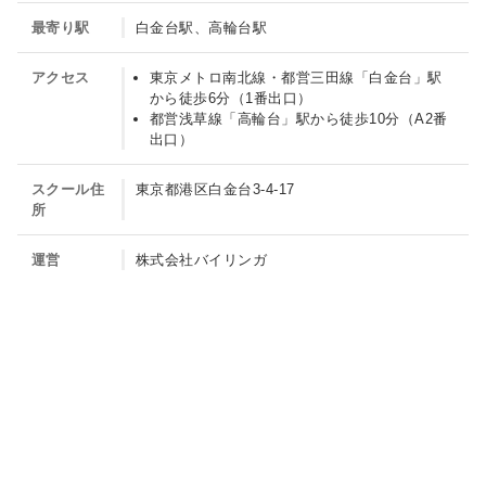
International
最寄り駅
白金台駅、高輪台駅
School
アクセス
東京メトロ南北線・都営三田線「白金台」駅
of
から徒歩6分（1番出口）
Science
都営浅草線「高輪台」駅から徒歩10分（A2番
出口）
Shirokanedai）
の
スクール住
東京都港区白金台3-4-17
紹
所
介
運営
株式会社バイリンガ