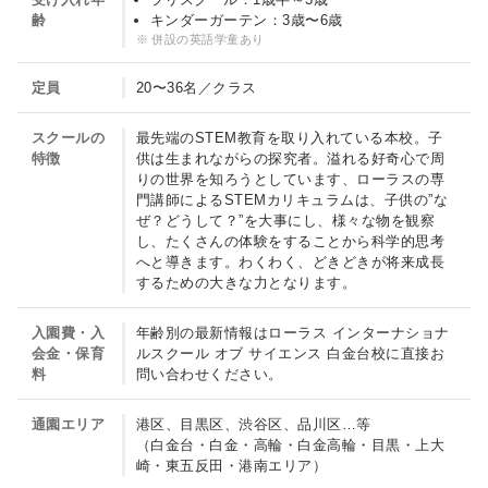
齢
キンダーガーテン：3歳〜6歳
ス
併設の英語学童あり
ク
ー
定員
20〜36名／クラス
ル
スクールの
最先端のSTEM教育を取り入れている本校。子
オ
特徴
供は生まれながらの探究者。溢れる好奇心で周
ブ
りの世界を知ろうとしています、ローラスの専
門講師によるSTEMカリキュラムは、子供の”な
サ
ぜ？どうして？”を大事にし、様々な物を観察
イ
し、たくさんの体験をすることから科学的思考
へと導きます。わくわく、どきどきが将来成長
エ
するための大きな力となります。
ン
ス
入園費・入
年齢別の最新情報はローラス インターナショナ
会金・保育
ルスクール オブ サイエンス 白金台校に直接お
白
料
問い合わせください。
金
台
通園エリア
港区、目黒区、渋谷区、品川区…等
（白金台・白金・高輪・白金高輪・目黒・上大
校
崎・東五反田・港南エリア）
（Laurus