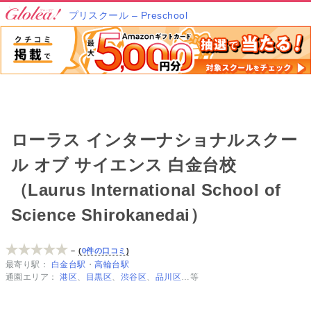
プリスクール – Preschool
ローラス インターナショナルスクー
ル オブ サイエンス 白金台校
（Laurus International School of
Science Shirokanedai）
–
0件の口コミ
最寄り駅
白金台駅
高輪台駅
通園エリア
港区
目黒区
渋谷区
品川区
…等