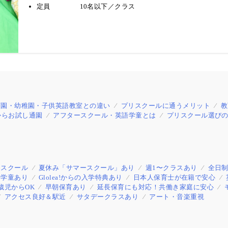
定員
10名以下／クラス
育園・幼稚園・子供英語教室との違い
プリスクールに通うメリット
教
からお試し通園
アフタースクール・英語学童とは
プリスクール選びの
めスクール
夏休み「サマースクール」あり
週1〜クラスあり
全日
語学童あり
Glolea!からの入学特典あり
日本人保育士が在籍で安心
歳児からOK
早朝保育あり
延長保育にも対応！共働き家庭に安心
アクセス良好＆駅近
サタデークラスあり
アート・音楽重視