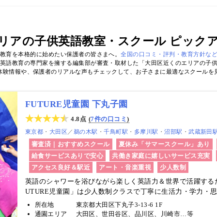
リアの子供英語教室・スクール ピック
ル教育を本格的に始めたい保護者の皆さまへ。
全国の口コミ・評判・教育方針な
英語教育の専門家を擁する編集部が審査・取材した「大田区近くのエリアの子
体験情報や、保護者のリアルな声もチェックして、お子さまに最適なスクールを
FUTURE児童園 下丸子園
4.8点
7件の口コミ
東京都
大田区
／
鵜の木駅
千鳥町駅
多摩川駅
沼部駅
武蔵新田
審査済｜おすすめスクール
夏休み「サマースクール」あり
給食サービスありで安心
共働き家庭に嬉しいサービス充実
アクセス良好＆駅近
アート・音楽重視
少人数制
英語のシャワーを浴びながら楽しく英語力＆世界で活躍する
UTURE児童園」は少人数制クラスで丁寧に生活力・学力・
す！
所在地
東京都大田区下丸子3-13-6 1F
通園エリア
大田区、世田谷区、品川区、川崎市…等