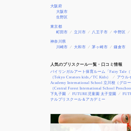
大阪府
大阪市
生野区
東京都
町田市
立川市
八王子市
中野区
神奈川県
川崎市
大和市
茅ヶ崎市
鎌倉市
人気のプリスクール一覧・口コミ情報
バイリンガルアート保育ルーム「Fairy Tal
（Tokyo Creators kids／TC Kids）
アウル
Academy International Schoo
（Central Forest International School Prescho
下丸子園
FUTURE児童園 太子堂園
FU
ナルプリスクール＆アカデミー