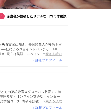
保護者が投稿したリアルな口コミ体験談！
た教育実践に加え、外国籍住人が多数を占
com社によるジョイントベンチャーAll
担当. 現在は英語・スペイン語・中国語・
続きを読む
ち英語、子どもオンライン英会話に関する
» 詳細プロフィール
wsPicksなどでの寄稿・監修実績多数
「子どもの英語教育＆グローバル教育」に特
・英語多読・オンライン英会話・インター
語学習コーチ. 寄稿者は教育学博士、イン
続きを読む
マなど多様な専門家が多数. 日経・AERA
» 詳細プロフィール
報ハブ”です。