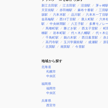
新江古田駅
江古田駅
沼袋駅
茅ヶ崎
天宮前駅
赤羽橋駅
麻布十番駅
三田
坂駅
六本木駅
品川駅
六本木一丁目
金高輪駅
西18丁目駅
唐人町駅
六本
駅
中央林間駅
八王子駅
多摩モノレ
馬喰町駅
勝どき駅
西太子堂駅
町
橋駅
岩本町駅
代々木八幡駅
代々木
千鳥町駅
鵜の木駅
西日暮里駅
赤
高円寺駅
玉川学園前駅
成瀬駅
原
北巽駅
南巽駅
今里駅
地域から探す
北海道
札幌市
中央区
福岡県
福岡市
中央区
兵庫県
西宮市