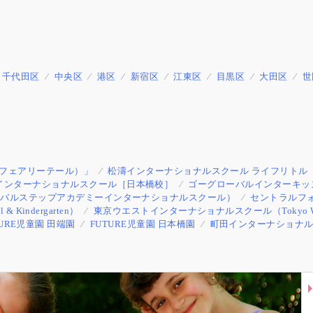
千代田区
中央区
港区
新宿区
江東区
目黒区
大田区
世
e（フェアリーテール）」
松濤インターナショナルスクール ライフリトル
インターナショナルスクール［日本橋校］
ゴーグローバルインターキッズ（Go G
l 立川校（グローバルステップアカデミーインターナショナルスクール）
セントラルフ
ol & Kindergarten）
東京ウエストインターナショナルスクール（Tokyo West Int
TURE児童園 田端園
FUTURE児童園 日本橋園
町田インターナショナ