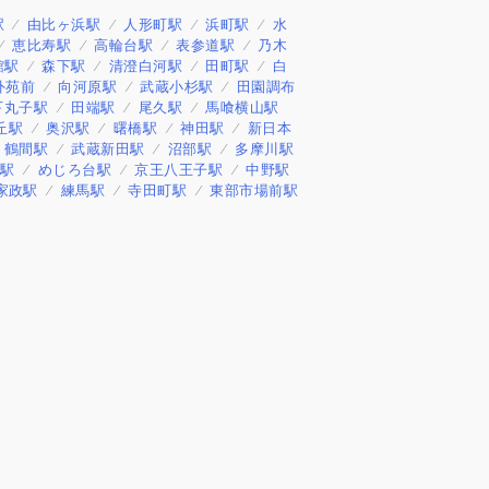
駅
由比ヶ浜駅
人形町駅
浜町駅
水
恵比寿駅
高輪台駅
表参道駅
乃木
館駅
森下駅
清澄白河駅
田町駅
白
外苑前
向河原駅
武蔵小杉駅
田園調布
下丸子駅
田端駅
尾久駅
馬喰横山駅
丘駅
奥沢駅
曙橋駅
神田駅
新日本
鶴間駅
武蔵新田駅
沼部駅
多摩川駅
田駅
めじろ台駅
京王八王子駅
中野駅
家政駅
練馬駅
寺田町駅
東部市場前駅