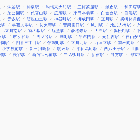
駅
渋谷駅
神泉駅
駒場東大前駅
三軒茶屋駅
鎌倉駅
和田塚
駅
芝公園駅
代官山駅
広尾駅
東日本橋駅
白金台駅
目黒駅
駅
赤坂駅
溜池山王駅
神谷町駅
御成門駅
立川駅
柴崎体育
松駅
学芸大学駅
祐天寺駅
苦楽園口駅
夙川駅
池尻大橋駅
ール立川南駅
宮の坂駅
経堂駅
豪徳寺駅
大門駅
浜松町駅
田駅
市ヶ谷駅
四ツ谷駅
麹町駅
半蔵門駅
元住吉駅
自由が
公園駅
四谷三丁目駅
信濃町駅
立川北駅
西国立駅
南林間駅
土小学校前駅
新三河島駅
駒込駅
小伝馬町駅
西八王子駅
山
宿駅
長谷駅
新宿御苑前駅
牛込柳町駅
新宿駅
野方駅
都立