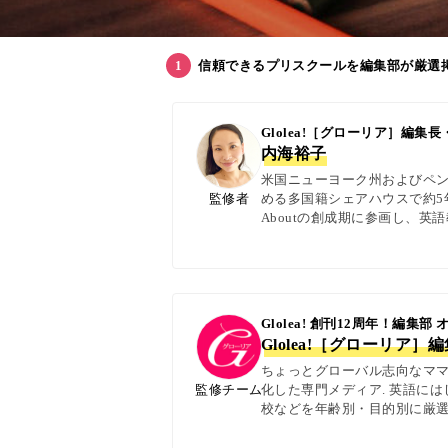
信頼できるプリスクールを編集部が厳選
Glolea!［グローリア］編
内海裕子
米国ニューヨーク州およびペン
監修者
める多国籍シェアハウスで約5年
Aboutの創成期に参画し、
日本語の4言語を駆使し、世界
実体験に基づく信頼性の高い情報
Glolea! 創刊12周年！編集部
Glolea!［グローリア］
ちょっとグローバル志向なママ＆
監修チーム
化した専門メディア. 英語に
校などを年齢別・目的別に厳選
ター校経営者、子ども向けの英検
with kids・AERA・N