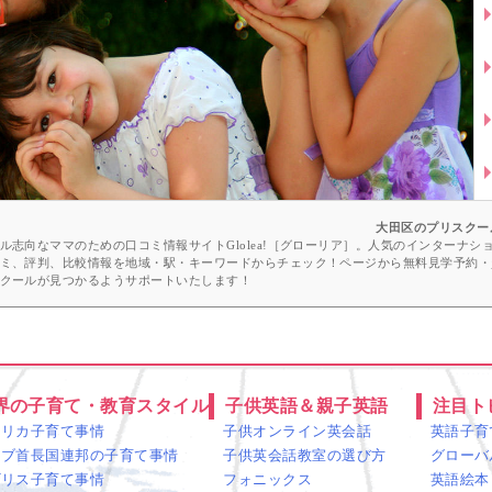
ー
大田区のプリスクー
志向なママのための口コミ情報サイトGlolea!［グローリア］。人気のインターナ
ミ、評判、比較情報を地域・駅・キーワードからチェック！ページから無料見学予約・
クールが見つかるようサポートいたします！
界の子育て・教育スタイル
子供英語＆親子英語
注目ト
メリカ子育て事情
子供オンライン英会話
英語子育
ラブ首長国連邦の子育て事情
子供英会話教室の選び方
グローバ
ギリス子育て事情
フォニックス
英語絵本