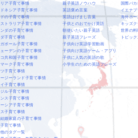
タリア子育て事情
親子英語ノウハウ
国際バカ
ンドネシア子育て事情
英語褒め言葉
イエナプ
ンドの子育て事情
英語はげまし言葉
海外ホー
ーストラリア子育て事情
子供とのおでかけ英語
キッズク
ランダの子育て事情
朝使いたい親子英語
世界の料
ナダ子育て事情
親子英語フレーズ
トピック
ンガポール子育て事情
子供向け英語学習動画
ウェーデンの子育て事情
子供向け英語ゲーム・アプリ
ェコ共和国子育て事情
子供に人気の英語の歌
ンマーク子育て事情
小学生のための英語フレーズ
イツ子育て事情
ュージーランド子育て事情
ワイ子育て事情
ラジル子育て事情
ランス子育て事情
レーシア子育て事情
オス子育て事情
際結婚家庭の子育て事情
国子育て事情
の他のタグ一覧