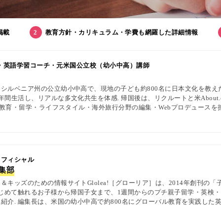
掲載
教育方針・カリキュラム・学費も網羅した詳細情報
集長・英語学習コーチ・元米国公立校（幼小中高）講師
シルベニア州の公立幼小中高で、現地の子ども約800名に日本文化を教え
間生活し、リアルな多文化共生を体感. 帰国後は、リクルートと米About.
英語教育・留学・ライフスタイル・海外旅行分野の編集・Webプロデュースを
中の女性や母親と対話・取材を継続. 親子留学、バイリンガル育児、おう
を発信している. 著書に『子育てツイッター入門』ほか、日経、AERA、Ne
 オフィシャル
編集部
キッズのための情報サイトGlolea!［グローリア］は、2014年創刊の
はじめて触れるお子様から帰国子女まで、1週間からのプチ親子留学・英検
紹介. 編集長は、米国の幼小中高で約800名にグローバル教育を実践した英
1級・TOEIC・TOEFL・IELTS指導者、海外で子育て中のワーキングマ
ewsPicks等の情報提供・寄稿・監修実績も豊富な“世界と子どもの未来をつなぐ情