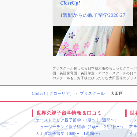
CloseUp!
CloseUp!
CloseUp!
CloseUp!
CloseUp!
1週間からの親子留学2026-27
子供向けオンライン英会話
おすすめ★英語プリスクール一覧
スペシャルゲストメッセージ
井川好ニ 教育学博士インタビュ
久保純子さん
幼少期に海外経験をする良さ
プリスクール探しなら日本最大級のちょっとグローバル
園・英語保育園・英語学童・アフタースクールの口コ
のスクールも。お子様にぴったりな大田区等のプリス
Glolea!［グローリア］
プリスクール
大田区
世界の親子留学情報＆口コミ
世
オーストラリア親子留学（3歳〜｜1週間〜）
ア
ニュージーランド親子留学（2歳〜｜2泊3日〜）
ア
カナダ親子留学（6歳〜｜1週間〜）
イ