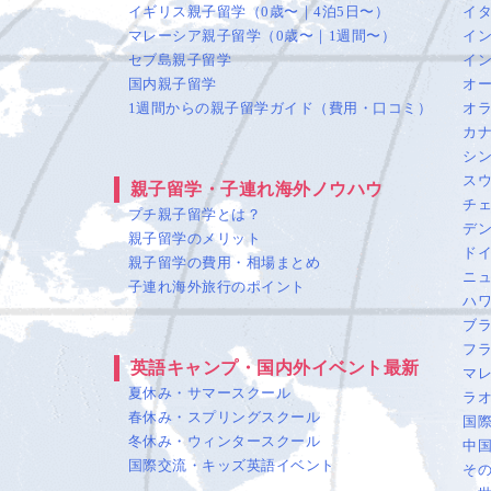
イギリス親子留学（0歳〜｜4泊5日〜）
イ
マレーシア親子留学（0歳〜｜1週間〜）
イ
セブ島親子留学
イ
国内親子留学
オ
1週間からの親子留学ガイド（費用・口コミ）
オ
カ
シ
ス
親子留学・子連れ海外ノウハウ
チ
プチ親子留学とは？
デ
親子留学のメリット
ド
親子留学の費用・相場まとめ
ニ
子連れ海外旅行のポイント
ハ
ブ
フ
英語キャンプ・国内外イベント最新
マ
夏休み・サマースクール
ラ
春休み・スプリングスクール
国
冬休み・ウィンタースクール
中
国際交流・キッズ英語イベント
そ