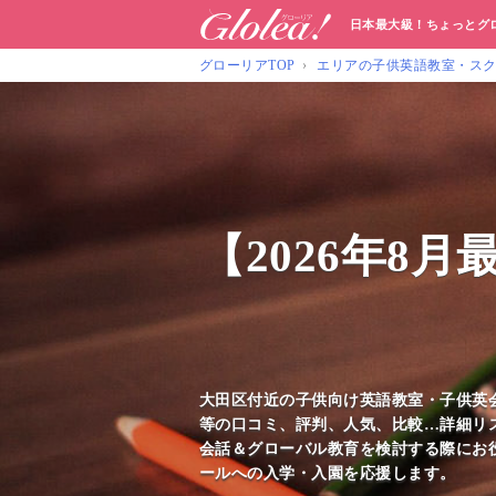
日本最大級！ちょっとグ
グローリアTOP
エリアの子供英語教室・ス
【2026年8
大田区付近の子供向け英語教室・子供英
等の口コミ、評判、人気、比較…詳細リス
会話＆グローバル教育を検討する際にお
ールへの入学・入園を応援します。