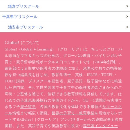
鎌倉プリスクール
千葉県プリスクール
浦安市プリスクール
Glolea! について
Glolea!（Global＋Learning）［グローリア］は、ちょっとグローバ
ル志向なママ＆キッズのための、グローバル教育・バイリンガル子
育て・親子留学情報ポータル＆口コミサイトです（2014年創刊）。
編集部による取材や保護者の体験談に加え、米国公立校での指導経
験を持つ編集長をはじめ、教育学博士、英検・IELTS・TOEFL・
TOEIC講師、プリスクール経営者、親子英語・親子留学などに精通
した専門家、そして世界各国で子育て中の保護者の皆さまからのご
寄稿・ご監修を通じて、信頼できる教育情報を発信しています。は
じめての
子連れ海外旅行
の準備ガイドから、1日・1週間から実現で
きるプチ
親子留学
、各国の教育文化を体験できる最新の
サマースク
ール
情報まで幅広く網羅。
世界の子育て・教育事情
を現地からレポ
ートするGlolea!［グローリア］アンバサダーからの連載記事も多数
掲載。また、英語子育てや英語教育に役立つ
専門家インタビュー
、