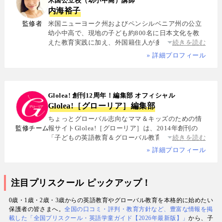
米国公立校（幼小中高）講師
内海裕子
監修者
米国ニューヨーク州およびペンシルベニア州の公立
幼小中高で、現地の子ども約800名に日本文化を教
えた教育実践に加え、外国籍住人が多数を占める多
続きを読む
国籍シェアハウスで約5年間生活し、リアルな多文化
» 詳細プロフィール
共生を体感. 帰国後は、リクルートと米About.com社
によるジョイントベンチャーAll Aboutの創成期に参
画し、英語教育・留学・ライフスタイル・海外旅行
分野の編集・Webプロデュースを担当. 現在は英語・
Glolea! 創刊12周年！編集部 オフィシャル
スペイン語・中国語・日本語の4言語を駆使し、世界
Glolea!［グローリア］編集部
中の女性や母親と対話・取材を継続. 親子留学、バイ
リンガル育児、おうち英語、子どもオンライン英会
ちょっとグローバル志向なママ＆キッズのための情
話に関する実体験に基づく信頼性の高い情報を発信
監修チーム
報サイトGlolea!［グローリア］は、2014年創刊の
している. 著書に『子育てツイッター入門』ほか、日
「子どもの英語教育＆グローバル教育」に特化した
続きを読む
経、AERA、NewsPicksなどでの寄稿・監修実績多数
専門メディア. 英語にはじめて触れるお子様から帰国
» 詳細プロフィール
子女まで、1週間からのプチ親子留学・英検・英語多
読・オンライン英会話・インター校などを年齢別・
目的別に厳選紹介. 編集長は、米国の幼小中高で約
注目プリスクール ピックアップ！
800名にグローバル教育を実践した英語学習コーチ.
寄稿者は教育学博士、インター校経営者、子ども向
0歳・1歳・2歳・3歳からの英語教育やグローバル教育を本格的に始めたい
けの英検1級・TOEIC・TOEFL・IELTS指導者、海外
保護者の皆さまへ。
全国の口コミ・評判・教育方針など、豊富な情報を掲
で子育て中のワーキングママなど多様な専門家が多
載した「全国プリスクール・英語学童ガイド【2026年最新版】」
から、子