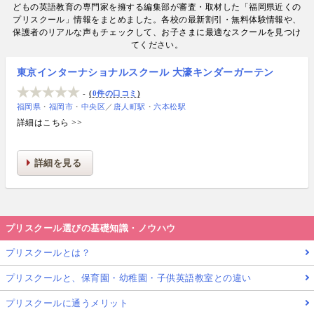
数. 日経・AERA with kids・AERA・NewsPicks等の
どもの英語教育の専門家を擁する編集部が審査・取材した「福岡県近くの
情報提供・寄稿・監修実績も豊富な“世界と子どもの
プリスクール」情報をまとめました。各校の最新割引・無料体験情報や、
未来をつなぐ情報ハブ”です。
保護者のリアルな声もチェックして、お子さまに最適なスクールを見つけ
てください。
東京インターナショナルスクール 大濠キンダーガーテン
-
0件の口コミ
福岡県
福岡市
中央区
／
唐人町駅
六本松駅
詳細はこちら >>
詳細を見る
プリスクール選びの基礎知識・ノウハウ
プリスクールとは？
プリスクールと、保育園・幼稚園・子供英語教室との違い
プリスクールに通うメリット