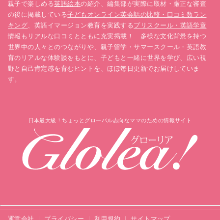
親子で楽しめる
英語絵本
の紹介、編集部が実際に取材・厳正な審査
の後に掲載している
子どもオンライン英会話の比較・口コミ数ラン
キング
、英語イマージョン教育を実践する
プリスクール・英語学童
情報もリアルな口コミとともに充実掲載！ 多様な文化背景を持つ
世界中の人々とのつながりや、親子留学・サマースクール・英語教
育のリアルな体験談をもとに、子どもと一緒に世界を学び、広い視
野と自己肯定感を育むヒントを、ほぼ毎日更新でお届けしていま
す。
日本最大級！ちょっとグローバル志向なママのための情報サイト
運営会社
プライバシー
利用規約
サイトマップ