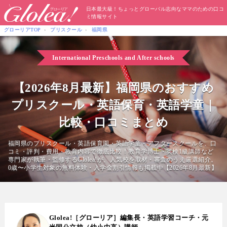
日本最大級！ちょっとグローバル志向なママのための口コ
ミ情報サイト
グローリアTOP
プリスクール
福岡県
International Preschools
and After schools
【2026年8月最新】福岡県のおすすめ
プリスクール・英語保育・英語学童｜
比較・口コミまとめ
福岡県のプリスクール・英語保育園・英語学童・アフタースクールを、口
コミ・評判・費用・教育内容で徹底比較！教育学博士・英検1級講師など
専門家が執筆・監修するGlolea!が、人気校を取材・審査のうえ厳選紹介。
0歳〜小学生対象の無料体験・入学金割引情報も掲載中【2026年8月最新】
Glolea!［グローリア］編集長・英語学習コーチ・元