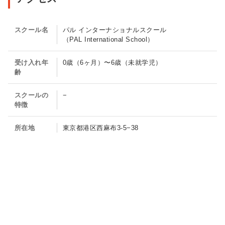
ン
タ
スクール名
パル インターナショナルスクール
ー
（PAL International School）
ナ
シ
受け入れ年
0歳（6ヶ月）〜6歳（未就学児）
齢
ョ
ナ
スクールの
−
ル
特徴
ス
所在地
東京都港区西麻布3-5−38
ク
ー
ル
（PAL
International
School）
の