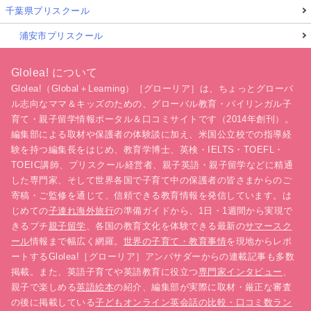
千葉県プリスクール
浦安市プリスクール
Glolea! について
Glolea!（Global＋Learning）［グローリア］は、ちょっとグローバ
ル志向なママ＆キッズのための、グローバル教育・バイリンガル子
育て・親子留学情報ポータル＆口コミサイトです（2014年創刊）。
編集部による取材や保護者の体験談に加え、米国公立校での指導経
験を持つ編集長をはじめ、教育学博士、英検・IELTS・TOEFL・
TOEIC講師、プリスクール経営者、親子英語・親子留学などに精通
した専門家、そして世界各国で子育て中の保護者の皆さまからのご
寄稿・ご監修を通じて、信頼できる教育情報を発信しています。は
じめての
子連れ海外旅行
の準備ガイドから、1日・1週間から実現で
きるプチ
親子留学
、各国の教育文化を体験できる最新の
サマースク
ール
情報まで幅広く網羅。
世界の子育て・教育事情
を現地からレポ
ートするGlolea!［グローリア］アンバサダーからの連載記事も多数
掲載。また、英語子育てや英語教育に役立つ
専門家インタビュー
、
親子で楽しめる
英語絵本
の紹介、編集部が実際に取材・厳正な審査
の後に掲載している
子どもオンライン英会話の比較・口コミ数ラン