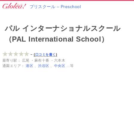
プリスクール – Preschool
パル インターナショナルスクール
（PAL International School）
–
口コミを書く
最寄り駅
広尾
麻布十番
六本木
通園エリア
港区
渋谷区
中央区
…等
港
区
の
人
気
プ