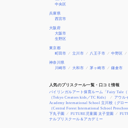
中央区
兵庫県
西宮市
大阪府
大阪市
生野区
東京都
町田市
立川市
八王子市
中野区
神奈川県
川崎市
大和市
茅ヶ崎市
鎌倉市
人気のプリスクール一覧・口コミ情報
バイリンガルアート保育ルーム「Fairy Tal
（Tokyo Creators kids／TC Kids）
アウル
Academy International Schoo
（Central Forest International School Prescho
下丸子園
FUTURE児童園 太子堂園
FU
ナルプリスクール＆アカデミー