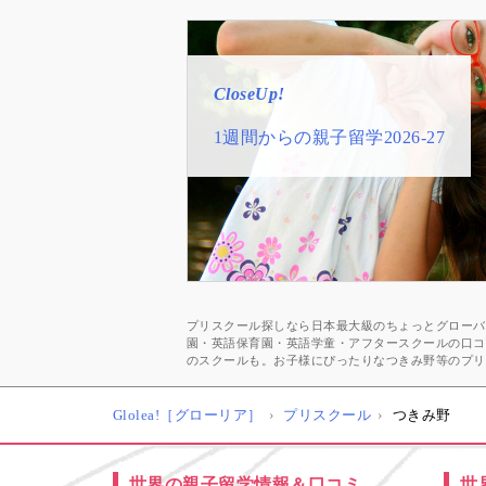
CloseUp!
CloseUp!
CloseUp!
CloseUp!
CloseUp!
1週間からの親子留学2026-27
子供向けオンライン英会話
おすすめ★英語プリスクール一覧
スペシャルゲストメッセージ
井川好ニ 教育学博士インタビュ
久保純子さん
幼少期に海外経験をする良さ
プリスクール探しなら日本最大級のちょっとグローバル
園・英語保育園・英語学童・アフタースクールの口コ
のスクールも。お子様にぴったりなつきみ野等のプリ
Glolea!［グローリア］
プリスクール
つきみ野
世界の親子留学情報＆口コミ
世