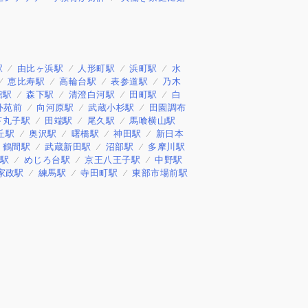
駅
由比ヶ浜駅
人形町駅
浜町駅
水
恵比寿駅
高輪台駅
表参道駅
乃木
館駅
森下駅
清澄白河駅
田町駅
白
外苑前
向河原駅
武蔵小杉駅
田園調布
下丸子駅
田端駅
尾久駅
馬喰横山駅
丘駅
奥沢駅
曙橋駅
神田駅
新日本
鶴間駅
武蔵新田駅
沼部駅
多摩川駅
田駅
めじろ台駅
京王八王子駅
中野駅
家政駅
練馬駅
寺田町駅
東部市場前駅