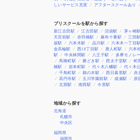
しいサービス充実
アフタースクールあり
プリスクールを駅から探す
新江古田駅
江古田駅
沼袋駅
茅ヶ崎
天宮前駅
赤羽橋駅
麻布十番駅
三田
坂駅
六本木駅
品川駅
六本木一丁目
金高輪駅
西18丁目駅
唐人町駅
六本
駅
中央林間駅
八王子駅
多摩モノレ
馬喰町駅
勝どき駅
西太子堂駅
町
橋駅
岩本町駅
代々木八幡駅
代々木
千鳥町駅
鵜の木駅
西日暮里駅
赤
高円寺駅
玉川学園前駅
成瀬駅
原
北巽駅
南巽駅
今里駅
地域から探す
北海道
札幌市
中央区
福岡県
福岡市