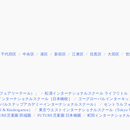
千代田区
中央区
港区
新宿区
江東区
目黒区
大田区
世
e（フェアリーテール）」
松濤インターナショナルスクール ライフリトル
インターナショナルスクール［日本橋校］
ゴーグローバルインターキッズ（Go G
l 立川校（グローバルステップアカデミーインターナショナルスクール）
セントラルフ
ol & Kindergarten）
東京ウエストインターナショナルスクール（Tokyo West Int
TURE児童園 田端園
FUTURE児童園 日本橋園
町田インターナショナ