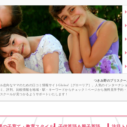
ー
つきみ野のプリスクー
志向なママのための口コミ情報サイトGlolea!［グローリア］。人気のインターナ
ミ、評判、比較情報を地域・駅・キーワードからチェック！ページから無料見学予約・
スクールが見つかるようサポートいたします！
界の子育て・教育スタイル
子供英語＆親子英語
注目ト