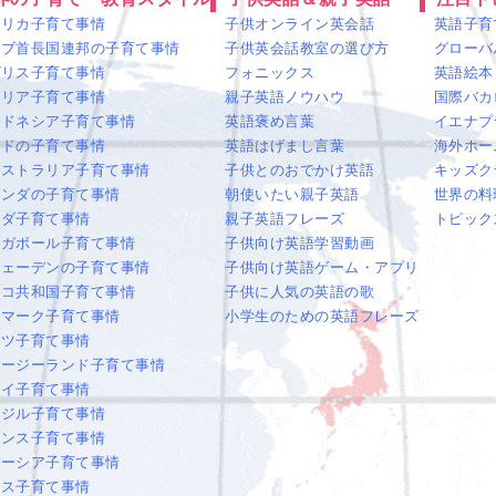
メリカ子育て事情
子供オンライン英会話
英語子育
ラブ首長国連邦の子育て事情
子供英会話教室の選び方
グローバ
ギリス子育て事情
フォニックス
英語絵本
タリア子育て事情
親子英語ノウハウ
国際バカ
ンドネシア子育て事情
英語褒め言葉
イエナプ
ンドの子育て事情
英語はげまし言葉
海外ホー
ーストラリア子育て事情
子供とのおでかけ英語
キッズク
ランダの子育て事情
朝使いたい親子英語
世界の料
ナダ子育て事情
親子英語フレーズ
トピック
ンガポール子育て事情
子供向け英語学習動画
ウェーデンの子育て事情
子供向け英語ゲーム・アプリ
ェコ共和国子育て事情
子供に人気の英語の歌
ンマーク子育て事情
小学生のための英語フレーズ
イツ子育て事情
ュージーランド子育て事情
ワイ子育て事情
ラジル子育て事情
ランス子育て事情
レーシア子育て事情
オス子育て事情