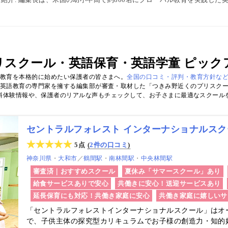
1級・TOEIC・TOEFL・IELTS指導者、海外で子育て中のワーキングマ
ewsPicks等の情報提供・寄稿・監修実績も豊富な“世界と子どもの未来をつなぐ情
リスクール・英語保育・英語学童 ピック
ル教育を本格的に始めたい保護者の皆さまへ。
全国の口コミ・評判・教育方針な
英語教育の専門家を擁する編集部が審査・取材した「つきみ野近くのプリスク
料体験情報や、保護者のリアルな声もチェックして、お子さまに最適なスクール
5点
2件の口コミ
神奈川県
大和市
／
鶴間駅
南林間駅
中央林間駅
審査済｜おすすめスクール
夏休み「サマースクール」あり
給食サービスありで安心
共働きに安心！送迎サービスあり
延長保育にも対応！共働き家庭に安心
共働き家庭に嬉しいサ
「セントラルフォレストインターナショナルスクール」はオ
で、子供主体の探究型カリキュラムでお子様の創造力・知的