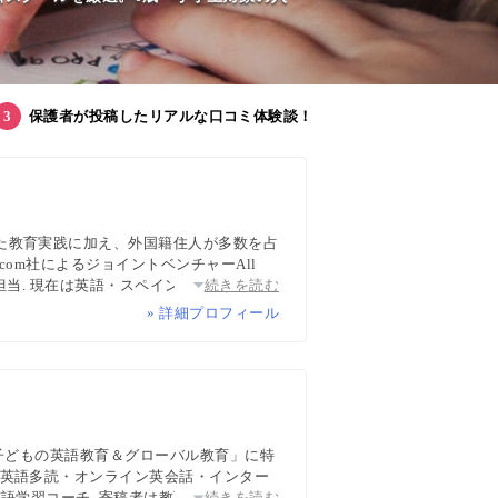
保護者が投稿したリアルな口コミ体験談！
た教育実践に加え、外国籍住人が多数を占
com社によるジョイントベンチャーAll
担当. 現在は英語・スペイン語・中国語・
続きを読む
ち英語、子どもオンライン英会話に関する
» 詳細プロフィール
wsPicksなどでの寄稿・監修実績多数
「子どもの英語教育＆グローバル教育」に特
・英語多読・オンライン英会話・インター
語学習コーチ. 寄稿者は教育学博士、イン
続きを読む