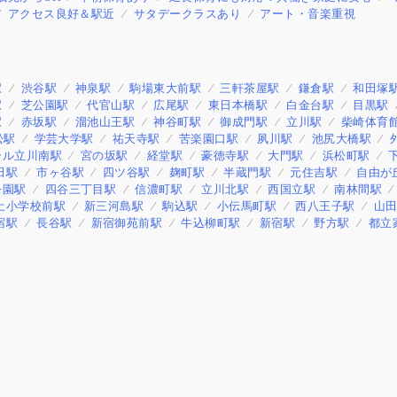
アクセス良好＆駅近
サタデークラスあり
アート・音楽重視
駅
渋谷駅
神泉駅
駒場東大前駅
三軒茶屋駅
鎌倉駅
和田塚
駅
芝公園駅
代官山駅
広尾駅
東日本橋駅
白金台駅
目黒駅
駅
赤坂駅
溜池山王駅
神谷町駅
御成門駅
立川駅
柴崎体育
松駅
学芸大学駅
祐天寺駅
苦楽園口駅
夙川駅
池尻大橋駅
ール立川南駅
宮の坂駅
経堂駅
豪徳寺駅
大門駅
浜松町駅
田駅
市ヶ谷駅
四ツ谷駅
麹町駅
半蔵門駅
元住吉駅
自由が
公園駅
四谷三丁目駅
信濃町駅
立川北駅
西国立駅
南林間駅
土小学校前駅
新三河島駅
駒込駅
小伝馬町駅
西八王子駅
山
宿駅
長谷駅
新宿御苑前駅
牛込柳町駅
新宿駅
野方駅
都立