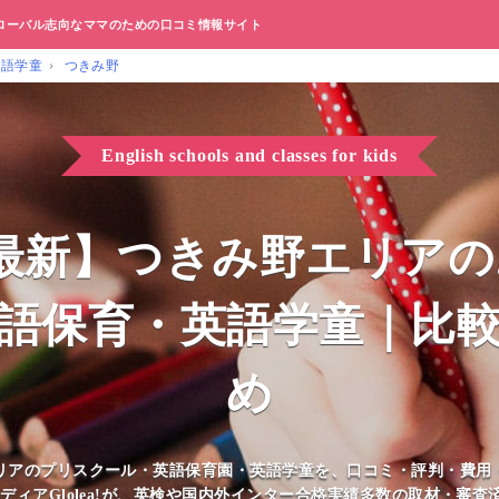
ローバル志向なママのための口コミ情報サイト
英語学童
つきみ野
English schools and classes for kids
8月最新】つきみ野エリア
語保育・英語学童｜比
め
リアのプリスクール・英語保育園・英語学童を、口コミ・評判・費用
ディアGlolea!が、英検や国内外インター合格実績多数の取材・審