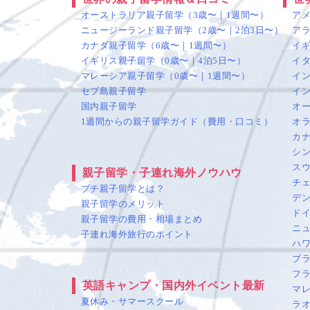
オーストラリア親子留学（3歳〜｜1週間〜）
ア
ニュージーランド親子留学（2歳〜｜2泊3日〜）
ア
カナダ親子留学（6歳〜｜1週間〜）
イ
イギリス親子留学（0歳〜｜4泊5日〜）
イ
マレーシア親子留学（0歳〜｜1週間〜）
イ
セブ島親子留学
イ
国内親子留学
オ
1週間からの親子留学ガイド（費用・口コミ）
オ
カ
シ
ス
親子留学・子連れ海外ノウハウ
チ
プチ親子留学とは？
デ
親子留学のメリット
ド
親子留学の費用・相場まとめ
ニ
子連れ海外旅行のポイント
ハ
ブ
フ
英語キャンプ・国内外イベント最新
マ
夏休み・サマースクール
ラ