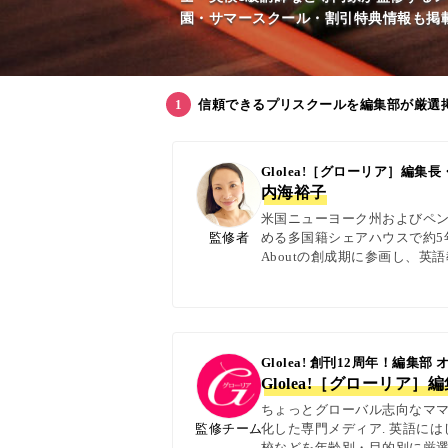
園・サマースクール・割引特典情報も掲載中
信頼できるプリスクールを編集部が厳選
Glolea!［グローリア］編
内海裕子
米国ニューヨーク州およびペン
監修者
める多国籍シェアハウスで約5年
Aboutの創成期に参画し、
日本語の4言語を駆使し、世界
実体験に基づく信頼性の高い情報
Glolea! 創刊12周年！編集部
Glolea!［グローリア］
ちょっとグローバル志向なママ＆
監修チーム
化した専門メディア. 英語に
校などを年齢別・目的別に厳選