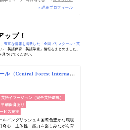
マなど多様な専門家が多数. 日経・AERA
» 詳細プロフィール
報ハブ”です。
アップ！
ど、豊富な情報を掲載した「全国プリスクール・英
ール・英語保育・英語学童」情報をまとめました。
を見つけてください。
セントラルフォレスト インターナショナルスクール（Central Forest International School Preschool & Kindergarten）
英語イマージョン（完全英語環境）
早朝保育あり
ービス充実
ールイングリッシュ＆国際色豊かな環境
好奇心・主体性・能力を楽しみながら育