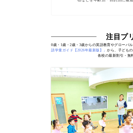
ター校経営者、子ども向けの英検
with kids・AERA・N
注目プ
0歳・1歳・2歳・3歳からの英語教育やグローバ
語学童ガイド【2026年最新版】」
から、子どもの
各校の最新割引・無