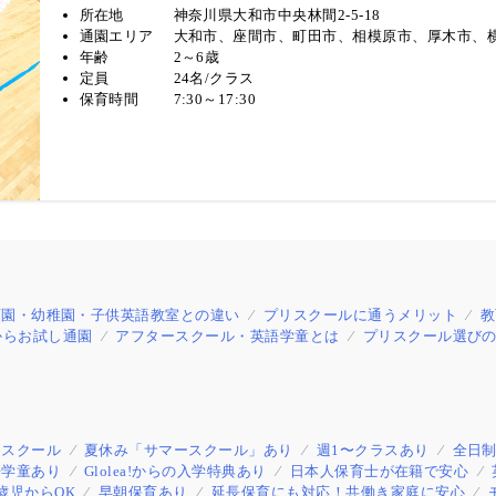
むプリスクール・キンダーガーテンです。
所在地
神奈川県大和市中央林間2-5-18
通園エリア
大和市、座間市、町田市、相模原市、厚木市、
年齢
2～6歳
定員
24名/クラス
保育時間
7:30～17:30
育園・幼稚園・子供英語教室との違い
プリスクールに通うメリット
教
からお試し通園
アフタースクール・英語学童とは
プリスクール選びの
めスクール
夏休み「サマースクール」あり
週1〜クラスあり
全日
語学童あり
Glolea!からの入学特典あり
日本人保育士が在籍で安心
歳児からOK
早朝保育あり
延長保育にも対応！共働き家庭に安心