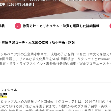
【2026年8月最新】
掲載
教育方針・カリキュラム・学費も網羅した詳細情報
集長・英語学習コーチ・元米国公立校（幼小中高）講師
シルベニア州の公立幼小中高で、現地の子ども約800名に日本文化を教え
間生活し、リアルな多文化共生を体感. 帰国後は、リクルートと米About.
英語教育・留学・ライフスタイル・海外旅行分野の編集・Webプロデュースを
中の女性や母親と対話・取材を継続. 親子留学、バイリンガル育児、おう
を発信している. 著書に『子育てツイッター入門』ほか、日経、AERA、Ne
 オフィシャル
編集部
キッズのための情報サイトGlolea!［グローリア］は、2014年創刊の
はじめて触れるお子様から帰国子女まで、1週間からのプチ親子留学・英検
紹介. 編集長は、米国の幼小中高で約800名にグローバル教育を実践した英