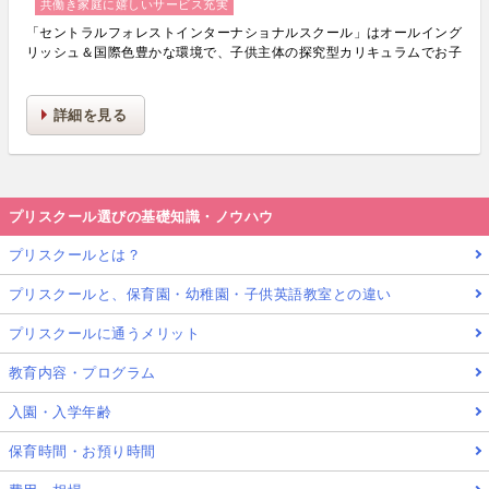
共働き家庭に嬉しいサービス充実
「セントラルフォレストインターナショナルスクール」はオールイング
リッシュ＆国際色豊かな環境で、子供主体の探究型カリキュラムでお子
様の創造力・知的好奇心・主体性・能力を楽しみながら育むプリスクー
ル・キンダーガーテンです。
詳細を見る
プリスクール選びの基礎知識・ノウハウ
プリスクールとは？
プリスクールと、保育園・幼稚園・子供英語教室との違い
プリスクールに通うメリット
教育内容・プログラム
入園・入学年齢
保育時間・お預り時間