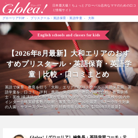
日本最大級！ちょっとグローバル志向なママのための口コ
ミ情報サイト
グローリアTOP
プリスクール・英語保育・英語学童
大和
English schools and classes for kids
【2026年8月最新】大和エリアのおす
すめプリスクール・英語保育・英語学
童｜比較・口コミまとめ
英語で保育・教育を行う「大和」エリアのプリスクール・英語保育園・英
語学童を、口コミ・評判・費用・保育時間・教育内容で比較！教育学博
士・英検1級講師など専門家が監修するメディアGlolea!が、英検や国内外
インター合格実績多数の取材・審査済スクールを厳選。0歳〜小学生対象
の入園・サマースクール・割引特典情報も掲載中【2026年8月最新】
Glolea!［グローリア］編集長・英語学習コーチ・元