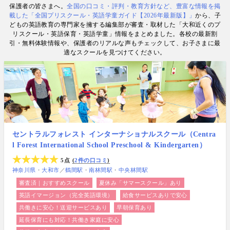
保護者の皆さまへ。
全国の口コミ・評判・教育方針など、豊富な情報を掲
数. 日経・AERA with kids・AERA・NewsPicks等の
載した「全国プリスクール・英語学童ガイド【2026年最新版】」
から、子
情報提供・寄稿・監修実績も豊富な“世界と子どもの
どもの英語教育の専門家を擁する編集部が審査・取材した「大和近くのプ
未来をつなぐ情報ハブ”です。
リスクール・英語保育・英語学童」情報をまとめました。各校の最新割
引・無料体験情報や、保護者のリアルな声もチェックして、お子さまに最
適なスクールを見つけてください。
セントラルフォレスト インターナショナルスクール（Centra
l Forest International School Preschool & Kindergarten）
5点
2件の口コミ
神奈川県
大和市
／
鶴間駅
南林間駅
中央林間駅
審査済｜おすすめスクール
夏休み「サマースクール」あり
英語イマージョン（完全英語環境）
給食サービスありで安心
共働きに安心！送迎サービスあり
早朝保育あり
延長保育にも対応！共働き家庭に安心