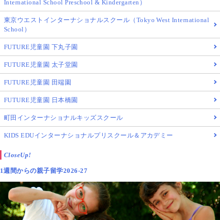
International School Preschool & Kindergarten）
東京ウエストインターナショナルスクール（Tokyo West International
School）
FUTURE児童園 下丸子園
FUTURE児童園 太子堂園
FUTURE児童園 田端園
FUTURE児童園 日本橋園
町田インターナショナルキッズスクール
KIDS EDUインターナショナルプリスクール＆アカデミー
CloseUp!
1週間からの親子留学2026-27