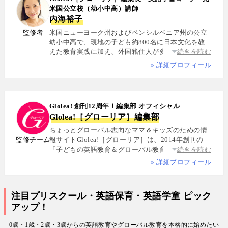
米国公立校（幼小中高）講師
内海裕子
監修者
米国ニューヨーク州およびペンシルベニア州の公立
幼小中高で、現地の子ども約800名に日本文化を教
えた教育実践に加え、外国籍住人が多数を占める多
続きを読む
国籍シェアハウスで約5年間生活し、リアルな多文化
» 詳細プロフィール
共生を体感. 帰国後は、リクルートと米About.com社
によるジョイントベンチャーAll Aboutの創成期に参
画し、英語教育・留学・ライフスタイル・海外旅行
分野の編集・Webプロデュースを担当. 現在は英語・
Glolea! 創刊12周年！編集部 オフィシャル
スペイン語・中国語・日本語の4言語を駆使し、世界
Glolea!［グローリア］編集部
中の女性や母親と対話・取材を継続. 親子留学、バイ
リンガル育児、おうち英語、子どもオンライン英会
ちょっとグローバル志向なママ＆キッズのための情
話に関する実体験に基づく信頼性の高い情報を発信
監修チーム
報サイトGlolea!［グローリア］は、2014年創刊の
している. 著書に『子育てツイッター入門』ほか、日
「子どもの英語教育＆グローバル教育」に特化した
続きを読む
経、AERA、NewsPicksなどでの寄稿・監修実績多数
専門メディア. 英語にはじめて触れるお子様から帰国
» 詳細プロフィール
子女まで、1週間からのプチ親子留学・英検・英語多
読・オンライン英会話・インター校などを年齢別・
目的別に厳選紹介. 編集長は、米国の幼小中高で約
注目プリスクール・英語保育・英語学童 ピック
800名にグローバル教育を実践した英語学習コーチ.
アップ！
寄稿者は教育学博士、インター校経営者、子ども向
けの英検1級・TOEIC・TOEFL・IELTS指導者、海外
0歳・1歳・2歳・3歳からの英語教育やグローバル教育を本格的に始めたい
で子育て中のワーキングママなど多様な専門家が多