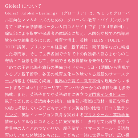
Glolea! について
Glolea!（Global＋Learning）［グローリア］は、ちょっとグローバ
ル志向なママ＆キッズのための、グローバル教育・バイリンガル子
育て・親子留学情報ポータル＆口コミサイトです（2014年創刊）。
編集部による取材や保護者の体験談に加え、米国公立校での指導経
験を持つ編集長をはじめ、教育学博士、英検・IELTS・TOEFL・
TOEIC講師、プリスクール経営者、親子英語・親子留学などに精通
した専門家、そして世界各国で子育て中の保護者の皆さまからのご
寄稿・ご監修を通じて、信頼できる教育情報を発信しています。は
じめての
子連れ海外旅行
の準備ガイドから、1日・1週間から実現で
きるプチ
親子留学
、各国の教育文化を体験できる最新の
サマースク
ール
情報まで幅広く網羅。
世界の子育て・教育事情
を現地からレポ
ートするGlolea!［グローリア］アンバサダーからの連載記事も多数
掲載。また、英語子育てや英語教育に役立つ
専門家インタビュー
、
親子で楽しめる
英語絵本
の紹介、編集部が実際に取材・厳正な審査
の後に掲載している
子どもオンライン英会話の比較・口コミ数ラン
キング
、英語イマージョン教育を実践する
プリスクール・英語学童
情報もリアルな口コミとともに充実掲載！ 多様な文化背景を持つ
世界中の人々とのつながりや、親子留学・サマースクール・英語教
育のリアルな体験談をもとに、子どもと一緒に世界を学び、広い視