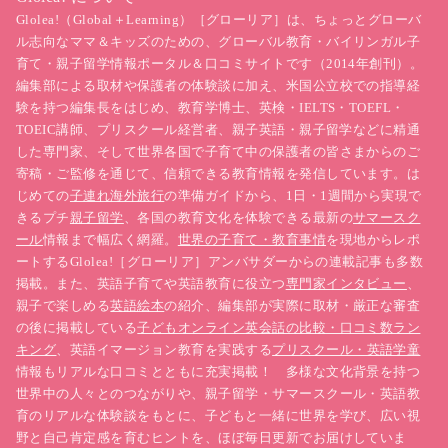
Glolea!（Global＋Learning）［グローリア］は、ちょっとグローバ
ル志向なママ＆キッズのための、グローバル教育・バイリンガル子
育て・親子留学情報ポータル＆口コミサイトです（2014年創刊）。
編集部による取材や保護者の体験談に加え、米国公立校での指導経
験を持つ編集長をはじめ、教育学博士、英検・IELTS・TOEFL・
TOEIC講師、プリスクール経営者、親子英語・親子留学などに精通
した専門家、そして世界各国で子育て中の保護者の皆さまからのご
寄稿・ご監修を通じて、信頼できる教育情報を発信しています。は
じめての
子連れ海外旅行
の準備ガイドから、1日・1週間から実現で
きるプチ
親子留学
、各国の教育文化を体験できる最新の
サマースク
ール
情報まで幅広く網羅。
世界の子育て・教育事情
を現地からレポ
ートするGlolea!［グローリア］アンバサダーからの連載記事も多数
掲載。また、英語子育てや英語教育に役立つ
専門家インタビュー
、
親子で楽しめる
英語絵本
の紹介、編集部が実際に取材・厳正な審査
の後に掲載している
子どもオンライン英会話の比較・口コミ数ラン
キング
、英語イマージョン教育を実践する
プリスクール・英語学童
情報もリアルな口コミとともに充実掲載！ 多様な文化背景を持つ
世界中の人々とのつながりや、親子留学・サマースクール・英語教
育のリアルな体験談をもとに、子どもと一緒に世界を学び、広い視
野と自己肯定感を育むヒントを、ほぼ毎日更新でお届けしていま