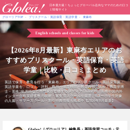
日本最大級！ちょっとグローバル志向なママのための口コ
ミ情報サイト
グローリアTOP
プリスクール・英語保育・英語学童
東麻布
English schools and classes for kids
【2026年8月最新】東麻布エリアのお
すすめプリスクール・英語保育・英語
学童｜比較・口コミまとめ
英語で保育・教育を行う「東麻布」エリアのプリスクール・英語保育園・
英語学童を、口コミ・評判・費用・保育時間・教育内容で比較！教育学博
士・英検1級講師など専門家が監修するメディアGlolea!が、英検や国内外
インター合格実績多数の取材・審査済スクールを厳選。0歳〜小学生対象
の入園・サマースクール・割引特典情報も掲載中【2026年8月最新】
Glolea!［グローリア］編集長・英語学習コーチ・元