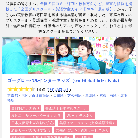
保護者の皆さまへ。
全国の口コミ・評判・教育方針など、豊富な情報を掲
数. 日経・AERA with kids・AERA・NewsPicks等の
載した「全国プリスクール・英語学童ガイド【2026年最新版】」
から、子
情報提供・寄稿・監修実績も豊富な“世界と子どもの
どもの英語教育の専門家を擁する編集部が審査・取材した「東麻布近くの
未来をつなぐ情報ハブ”です。
プリスクール・英語保育・英語学童」情報をまとめました。各校の最新割
引・無料体験情報や、保護者のリアルな声もチェックして、お子さまに最
適なスクールを見つけてください。
ゴーグローバルインターキッズ（Go Global Inter Kids）
4.9点
29件の口コミ
東京都
港区
／
白金高輪駅
田町駅
芝公園駅
三田駅
麻布十番駅
赤羽
橋駅
全日制クラスあり
審査済｜おすすめスクール
夏休み「サマースクール」あり
週1〜クラスあり
日本人保育士が在籍で安心
英語イマージョン（完全英語環境）
給食サービスありで安心
共働きに安心！送迎サービスあり
延長保育にも対応！共働き家庭に安心
少人数制