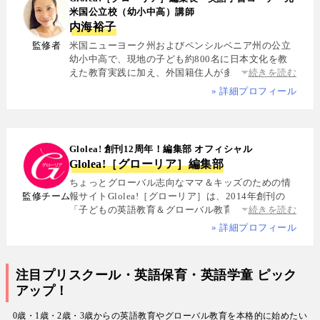
米国公立校（幼小中高）講師
内海裕子
監修者
米国ニューヨーク州およびペンシルベニア州の公立
幼小中高で、現地の子ども約800名に日本文化を教
えた教育実践に加え、外国籍住人が多数を占める多
続きを読む
国籍シェアハウスで約5年間生活し、リアルな多文化
» 詳細プロフィール
共生を体感. 帰国後は、リクルートと米About.com社
によるジョイントベンチャーAll Aboutの創成期に参
画し、英語教育・留学・ライフスタイル・海外旅行
分野の編集・Webプロデュースを担当. 現在は英語・
Glolea! 創刊12周年！編集部 オフィシャル
スペイン語・中国語・日本語の4言語を駆使し、世界
Glolea!［グローリア］編集部
中の女性や母親と対話・取材を継続. 親子留学、バイ
リンガル育児、おうち英語、子どもオンライン英会
ちょっとグローバル志向なママ＆キッズのための情
話に関する実体験に基づく信頼性の高い情報を発信
監修チーム
報サイトGlolea!［グローリア］は、2014年創刊の
している. 著書に『子育てツイッター入門』ほか、日
「子どもの英語教育＆グローバル教育」に特化した
続きを読む
経、AERA、NewsPicksなどでの寄稿・監修実績多数
専門メディア. 英語にはじめて触れるお子様から帰国
» 詳細プロフィール
子女まで、1週間からのプチ親子留学・英検・英語多
読・オンライン英会話・インター校などを年齢別・
目的別に厳選紹介. 編集長は、米国の幼小中高で約
注目プリスクール・英語保育・英語学童 ピック
800名にグローバル教育を実践した英語学習コーチ.
アップ！
寄稿者は教育学博士、インター校経営者、子ども向
けの英検1級・TOEIC・TOEFL・IELTS指導者、海外
0歳・1歳・2歳・3歳からの英語教育やグローバル教育を本格的に始めたい
で子育て中のワーキングママなど多様な専門家が多