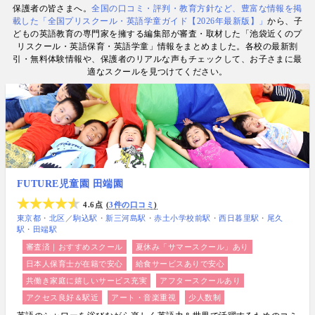
保護者の皆さまへ。
全国の口コミ・評判・教育方針など、豊富な情報を掲
数. 日経・AERA with kids・AERA・NewsPicks等の
載した「全国プリスクール・英語学童ガイド【2026年最新版】」
から、子
情報提供・寄稿・監修実績も豊富な“世界と子どもの
どもの英語教育の専門家を擁する編集部が審査・取材した「池袋近くのプ
未来をつなぐ情報ハブ”です。
リスクール・英語保育・英語学童」情報をまとめました。各校の最新割
引・無料体験情報や、保護者のリアルな声もチェックして、お子さまに最
適なスクールを見つけてください。
FUTURE児童園 田端園
4.6点
3件の口コミ
東京都
北区
／
駒込駅
新三河島駅
赤土小学校前駅
西日暮里駅
尾久
駅
田端駅
審査済｜おすすめスクール
夏休み「サマースクール」あり
日本人保育士が在籍で安心
給食サービスありで安心
共働き家庭に嬉しいサービス充実
アフタースクールあり
アクセス良好＆駅近
アート・音楽重視
少人数制