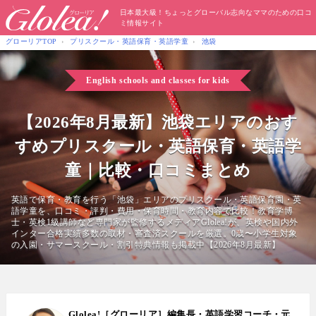
日本最大級！ちょっとグローバル志向なママのための口コ
ミ情報サイト
グローリアTOP
プリスクール・英語保育・英語学童
池袋
English schools and classes for kids
【2026年8月最新】池袋エリアのおす
すめプリスクール・英語保育・英語学
童｜比較・口コミまとめ
英語で保育・教育を行う「池袋」エリアのプリスクール・英語保育園・英
語学童を、口コミ・評判・費用・保育時間・教育内容で比較！教育学博
士・英検1級講師など専門家が監修するメディアGlolea!が、英検や国内外
インター合格実績多数の取材・審査済スクールを厳選。0歳〜小学生対象
の入園・サマースクール・割引特典情報も掲載中【2026年8月最新】
Glolea!［グローリア］編集長・英語学習コーチ・元