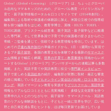
Glolea!（Global＋Learning）［グローリア］は、ちょっとグローバ
ル志向なママ＆キッズのための、グローバル教育・バイリンガル子
育て・親子留学情報ポータル＆口コミサイトです（2014年創刊）。
編集部による取材や保護者の体験談に加え、米国公立校での指導経
験を持つ編集長をはじめ、教育学博士、英検・IELTS・TOEFL・
TOEIC講師、プリスクール経営者、親子英語・親子留学などに精通
した専門家、そして世界各国で子育て中の保護者の皆さまからのご
寄稿・ご監修を通じて、信頼できる教育情報を発信しています。は
じめての
子連れ海外旅行
の準備ガイドから、1日・1週間から実現で
きるプチ
親子留学
、各国の教育文化を体験できる最新の
サマースク
ール
情報まで幅広く網羅。
世界の子育て・教育事情
を現地からレポ
ートするGlolea!［グローリア］アンバサダーからの連載記事も多数
掲載。また、英語子育てや英語教育に役立つ
専門家インタビュー
、
親子で楽しめる
英語絵本
の紹介、編集部が実際に取材・厳正な審査
の後に掲載している
子どもオンライン英会話の比較・口コミ数ラン
キング
、英語イマージョン教育を実践する
プリスクール・英語学童
情報もリアルな口コミとともに充実掲載！ 多様な文化背景を持つ
世界中の人々とのつながりや、親子留学・サマースクール・英語教
育のリアルな体験談をもとに、子どもと一緒に世界を学び、広い視
野と自己肯定感を育むヒントを、ほぼ毎日更新でお届けしていま