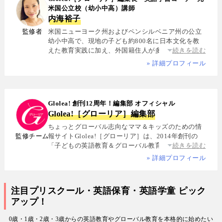
米国公立校（幼小中高）講師
内海裕子
監修者
米国ニューヨーク州およびペンシルベニア州の公立
幼小中高で、現地の子ども約800名に日本文化を教
えた教育実践に加え、外国籍住人が多数を占める多
続きを読む
国籍シェアハウスで約5年間生活し、リアルな多文化
» 詳細プロフィール
共生を体感. 帰国後は、リクルートと米About.com社
によるジョイントベンチャーAll Aboutの創成期に参
画し、英語教育・留学・ライフスタイル・海外旅行
分野の編集・Webプロデュースを担当. 現在は英語・
Glolea! 創刊12周年！編集部 オフィシャル
スペイン語・中国語・日本語の4言語を駆使し、世界
Glolea!［グローリア］編集部
中の女性や母親と対話・取材を継続. 親子留学、バイ
リンガル育児、おうち英語、子どもオンライン英会
ちょっとグローバル志向なママ＆キッズのための情
話に関する実体験に基づく信頼性の高い情報を発信
監修チーム
報サイトGlolea!［グローリア］は、2014年創刊の
している. 著書に『子育てツイッター入門』ほか、日
「子どもの英語教育＆グローバル教育」に特化した
続きを読む
経、AERA、NewsPicksなどでの寄稿・監修実績多数
専門メディア. 英語にはじめて触れるお子様から帰国
» 詳細プロフィール
子女まで、1週間からのプチ親子留学・英検・英語多
読・オンライン英会話・インター校などを年齢別・
目的別に厳選紹介. 編集長は、米国の幼小中高で約
注目プリスクール・英語保育・英語学童 ピック
800名にグローバル教育を実践した英語学習コーチ.
アップ！
寄稿者は教育学博士、インター校経営者、子ども向
けの英検1級・TOEIC・TOEFL・IELTS指導者、海外
0歳・1歳・2歳・3歳からの英語教育やグローバル教育を本格的に始めたい
で子育て中のワーキングママなど多様な専門家が多