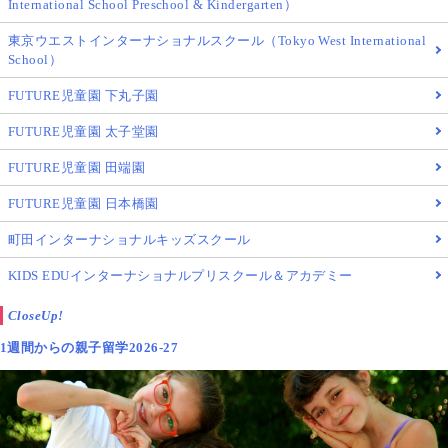
International School Preschool & Kindergarten）
東京ウエストインターナショナルスクール（Tokyo West International
School）
FUTURE児童園 下丸子園
FUTURE児童園 太子堂園
FUTURE児童園 田端園
FUTURE児童園 日本橋園
町田インターナショナルキッズスクール
KIDS EDUインターナショナルプリスクール＆アカデミー
CloseUp!
1週間からの親子留学2026-27