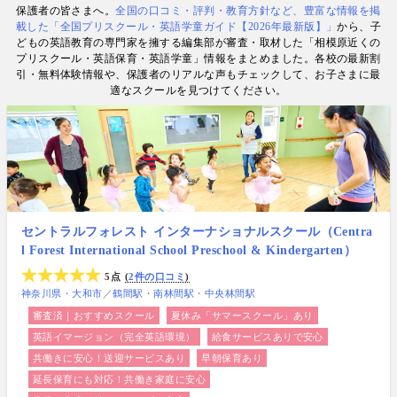
保護者の皆さまへ。
全国の口コミ・評判・教育方針など、豊富な情報を掲
数. 日経・AERA with kids・AERA・NewsPicks等の
載した「全国プリスクール・英語学童ガイド【2026年最新版】」
から、子
情報提供・寄稿・監修実績も豊富な“世界と子どもの
どもの英語教育の専門家を擁する編集部が審査・取材した「相模原近くの
未来をつなぐ情報ハブ”です。
プリスクール・英語保育・英語学童」情報をまとめました。各校の最新割
引・無料体験情報や、保護者のリアルな声もチェックして、お子さまに最
適なスクールを見つけてください。
セントラルフォレスト インターナショナルスクール（Centra
l Forest International School Preschool & Kindergarten）
5点
2件の口コミ
神奈川県
大和市
／
鶴間駅
南林間駅
中央林間駅
審査済｜おすすめスクール
夏休み「サマースクール」あり
英語イマージョン（完全英語環境）
給食サービスありで安心
共働きに安心！送迎サービスあり
早朝保育あり
延長保育にも対応！共働き家庭に安心