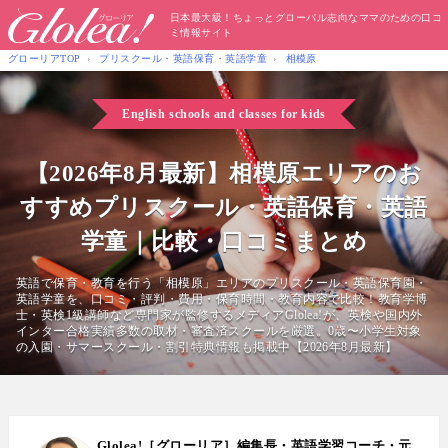
日本最大級！ちょっとグローバル志向なママのための口コ
ミ情報サイト
グローリアTOP
プリスクール・英語保育・英語学童
相模原
English schools and classes for kids
【2026年8月最新】相模原エリアのお
すすめプリスクール・英語保育・英語
学童｜比較・口コミまとめ
英語で保育・教育を行う「相模原」エリアのプリスクール・英語保育園・
英語学童を、口コミ・評判・費用・保育時間・教育内容で比較！教育学博
士・英検1級講師など専門家が監修するメディアGlolea!が、英検や国内外
インター合格実績多数の取材・審査済スクールを厳選。0歳〜小学生対象
の入園・サマースクール・割引特典情報も掲載中【2026年8月最新】
Glolea!［グローリア］編集長・英語学習コーチ・元