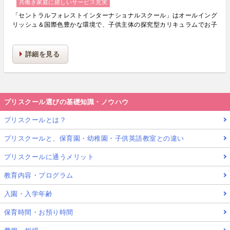
共働き家庭に嬉しいサービス充実
「セントラルフォレストインターナショナルスクール」はオールイング
リッシュ＆国際色豊かな環境で、子供主体の探究型カリキュラムでお子
様の創造力・知的好奇心・主体性・能力を楽しみながら育むプリスクー
ル・キンダーガーテンです。
詳細を見る
プリスクール選びの基礎知識・ノウハウ
プリスクールとは？
プリスクールと、保育園・幼稚園・子供英語教室との違い
プリスクールに通うメリット
教育内容・プログラム
入園・入学年齢
保育時間・お預り時間