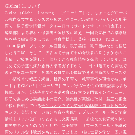
Glolea! について
Glolea!（Global＋Learning）［グローリア］は、ちょっとグローバ
ル志向なママ＆キッズのための、グローバル教育・バイリンガル子
育て・親子留学情報ポータル＆口コミサイトです（2014年創刊）。
編集部による取材や保護者の体験談に加え、米国公立校での指導経
験を持つ編集長をはじめ、教育学博士、英検・IELTS・TOEFL・
TOEIC講師、プリスクール経営者、親子英語・親子留学などに精通
した専門家、そして世界各国で子育て中の保護者の皆さまからのご
寄稿・ご監修を通じて、信頼できる教育情報を発信しています。は
じめての
子連れ海外旅行
の準備ガイドから、1日・1週間から実現で
きるプチ
親子留学
、各国の教育文化を体験できる最新の
サマースク
ール
情報まで幅広く網羅。
世界の子育て・教育事情
を現地からレポ
ートするGlolea!［グローリア］アンバサダーからの連載記事も多数
掲載。また、英語子育てや英語教育に役立つ
専門家インタビュー
、
親子で楽しめる
英語絵本
の紹介、編集部が実際に取材・厳正な審査
の後に掲載している
子どもオンライン英会話の比較・口コミ数ラン
キング
、英語イマージョン教育を実践する
プリスクール・英語学童
情報もリアルな口コミとともに充実掲載！ 多様な文化背景を持つ
世界中の人々とのつながりや、親子留学・サマースクール・英語教
育のリアルな体験談をもとに、子どもと一緒に世界を学び、広い視