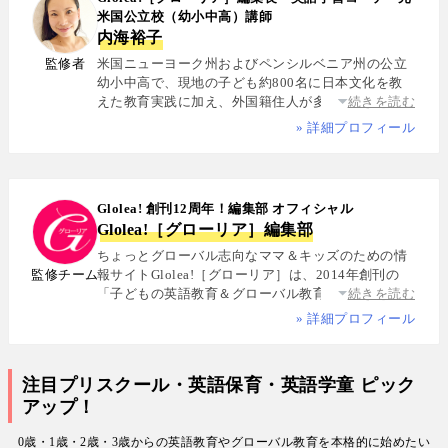
米国公立校（幼小中高）講師
内海裕子
監修者
米国ニューヨーク州およびペンシルベニア州の公立
幼小中高で、現地の子ども約800名に日本文化を教
えた教育実践に加え、外国籍住人が多数を占める多
続きを読む
国籍シェアハウスで約5年間生活し、リアルな多文化
» 詳細プロフィール
共生を体感. 帰国後は、リクルートと米About.com社
によるジョイントベンチャーAll Aboutの創成期に参
画し、英語教育・留学・ライフスタイル・海外旅行
分野の編集・Webプロデュースを担当. 現在は英語・
Glolea! 創刊12周年！編集部 オフィシャル
スペイン語・中国語・日本語の4言語を駆使し、世界
Glolea!［グローリア］編集部
中の女性や母親と対話・取材を継続. 親子留学、バイ
リンガル育児、おうち英語、子どもオンライン英会
ちょっとグローバル志向なママ＆キッズのための情
話に関する実体験に基づく信頼性の高い情報を発信
監修チーム
報サイトGlolea!［グローリア］は、2014年創刊の
している. 著書に『子育てツイッター入門』ほか、日
「子どもの英語教育＆グローバル教育」に特化した
続きを読む
経、AERA、NewsPicksなどでの寄稿・監修実績多数
専門メディア. 英語にはじめて触れるお子様から帰国
» 詳細プロフィール
子女まで、1週間からのプチ親子留学・英検・英語多
読・オンライン英会話・インター校などを年齢別・
目的別に厳選紹介. 編集長は、米国の幼小中高で約
注目プリスクール・英語保育・英語学童 ピック
800名にグローバル教育を実践した英語学習コーチ.
アップ！
寄稿者は教育学博士、インター校経営者、子ども向
けの英検1級・TOEIC・TOEFL・IELTS指導者、海外
0歳・1歳・2歳・3歳からの英語教育やグローバル教育を本格的に始めたい
で子育て中のワーキングママなど多様な専門家が多