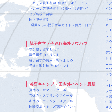
イギリス親子留学（0歳〜｜4泊5日〜）
イ
マレーシア親子留学（0歳〜｜1週間〜）
イ
セブ島親子留学
イ
国内親子留学
オ
1週間からの親子留学ガイド（費用・口コミ）
オ
カ
シ
ス
親子留学・子連れ海外ノウハウ
チ
プチ親子留学とは？
デ
親子留学のメリット
ド
親子留学の費用・相場まとめ
ニ
子連れ海外旅行のポイント
ハ
ブ
フ
英語キャンプ・国内外イベント最新
マ
夏休み・サマースクール
ラ
春休み・スプリングスクール
国
冬休み・ウィンタースクール
中
国際交流・キッズ英語イベント
そ