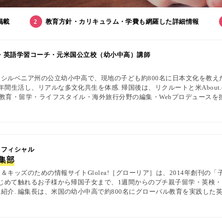
掲載
教育方針・カリキュラム・学費も網羅した詳細情報
集長・英語学習コーチ・元米国公立校（幼小中高）講師
シルベニア州の公立幼小中高で、現地の子ども約800名に日本文化を教え
間生活し、リアルな多文化共生を体感. 帰国後は、リクルートと米About.
英語教育・留学・ライフスタイル・海外旅行分野の編集・Webプロデュースを
中の女性や母親と対話・取材を継続. 親子留学、バイリンガル育児、おう
を発信している. 著書に『子育てツイッター入門』ほか、日経、AERA、Ne
 オフィシャル
編集部
キッズのための情報サイトGlolea!［グローリア］は、2014年創刊の
はじめて触れるお子様から帰国子女まで、1週間からのプチ親子留学・英検
紹介. 編集長は、米国の幼小中高で約800名にグローバル教育を実践した英
1級・TOEIC・TOEFL・IELTS指導者、海外で子育て中のワーキングマ
ewsPicks等の情報提供・寄稿・監修実績も豊富な“世界と子どもの未来をつなぐ情