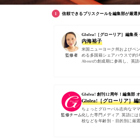
信頼できるプリスクールを編集部が厳選
Glolea!［グローリア］編
内海裕子
米国ニューヨーク州およびペン
監修者
める多国籍シェアハウスで約5年
Aboutの創成期に参画し、
日本語の4言語を駆使し、世界
実体験に基づく信頼性の高い情報
Glolea! 創刊12周年！編集部
Glolea!［グローリア］
ちょっとグローバル志向なママ＆
監修チーム
化した専門メディア. 英語に
校などを年齢別・目的別に厳選
ター校経営者、子ども向けの英検
with kids・AERA・N