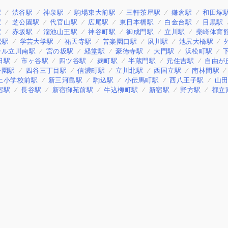
駅
渋谷駅
神泉駅
駒場東大前駅
三軒茶屋駅
鎌倉駅
和田塚
駅
芝公園駅
代官山駅
広尾駅
東日本橋駅
白金台駅
目黒駅
駅
赤坂駅
溜池山王駅
神谷町駅
御成門駅
立川駅
柴崎体育
松駅
学芸大学駅
祐天寺駅
苦楽園口駅
夙川駅
池尻大橋駅
ール立川南駅
宮の坂駅
経堂駅
豪徳寺駅
大門駅
浜松町駅
田駅
市ヶ谷駅
四ツ谷駅
麹町駅
半蔵門駅
元住吉駅
自由が
公園駅
四谷三丁目駅
信濃町駅
立川北駅
西国立駅
南林間駅
土小学校前駅
新三河島駅
駒込駅
小伝馬町駅
西八王子駅
山
宿駅
長谷駅
新宿御苑前駅
牛込柳町駅
新宿駅
野方駅
都立