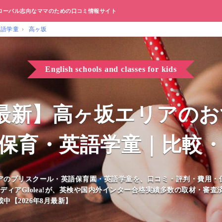
ローバル志向なママのための口コミ情報サイト
英語学童
高ヶ坂
English schools and classes for kids
8月最新】高ヶ坂エリアの
保育・英語学童｜比較
アのプリスクール・英語保育園・英語学童を、口コミ・評判・費用・
ディアGlolea!が、英検や国内外インター合格実績多数の取材・審
【2026年8月最新】