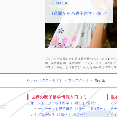
CloseUp!
CloseUp!
CloseUp!
CloseUp!
CloseUp!
1週間からの親子留学2026-27
子供向けオンライン英会話
おすすめ★英語プリスクール一覧
スペシャルゲストメッセージ
井川好ニ 教育学博士インタビュ
久保純子さん
幼少期に海外経験をする良さ
プリスクール探しなら日本最大級のちょっとグローバル
園・英語保育園・英語学童・アフタースクールの口コ
のスクールも。お子様にぴったりな高ヶ坂等のプリス
Glolea!［グローリア］
プリスクール
高ヶ坂
世界の親子留学情報＆口コミ
世
オーストラリア親子留学（3歳〜｜1週間〜）
ア
ニュージーランド親子留学（2歳〜｜2泊3日〜）
ア
カナダ親子留学（6歳〜｜1週間〜）
イ