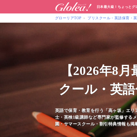
日本最大級！ちょっとグ
グローリアTOP
プリスクール・英語保育・
【2026年
クール・英語
英語で保育・教育を行う「高ヶ坂」エリ
士・英検1級講師など専門家が監修するメ
園・サマースクール・割引特典情報も掲載中