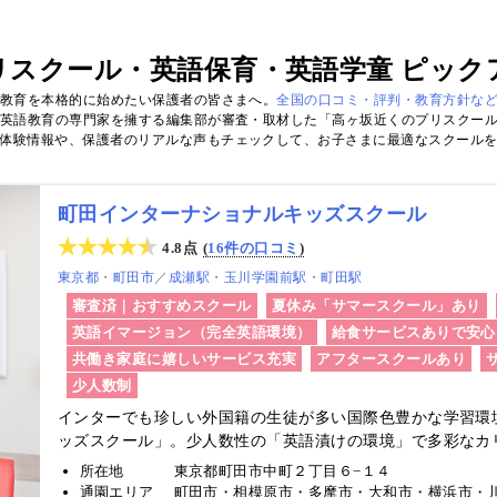
リスクール・英語保育・英語学童 ピック
ル教育を本格的に始めたい保護者の皆さまへ。
全国の口コミ・評判・教育方針な
英語教育の専門家を擁する編集部が審査・取材した「高ヶ坂近くのプリスクー
体験情報や、保護者のリアルな声もチェックして、お子さまに最適なスクール
町田インターナショナルキッズスクール
4.8点
16件の口コミ
東京都
町田市
／
成瀬駅
玉川学園前駅
町田駅
審査済｜おすすめスクール
夏休み「サマースクール」あり
英語イマージョン（完全英語環境）
給食サービスありで安心
共働き家庭に嬉しいサービス充実
アフタースクールあり
少人数制
インターでも珍しい外国籍の生徒が多い国際色豊かな学習環
ッズスクール」。少人数性の「英語漬けの環境」で多彩なカリ
教育も実施しお子さまの可能性を大きく広げます！
所在地
東京都町田市中町２丁目６−１４
通園エリア
町田市・相模原市・多摩市・大和市・横浜市・