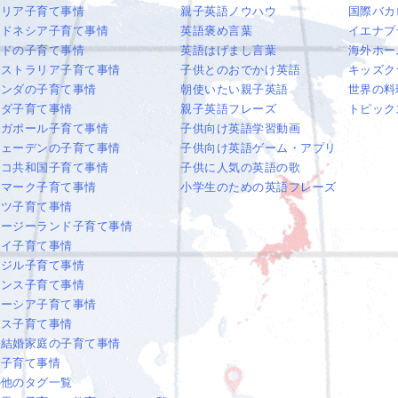
タリア子育て事情
親子英語ノウハウ
国際バカ
ンドネシア子育て事情
英語褒め言葉
イエナプ
ンドの子育て事情
英語はげまし言葉
海外ホー
ーストラリア子育て事情
子供とのおでかけ英語
キッズク
ランダの子育て事情
朝使いたい親子英語
世界の料
ナダ子育て事情
親子英語フレーズ
トピック
ンガポール子育て事情
子供向け英語学習動画
ウェーデンの子育て事情
子供向け英語ゲーム・アプリ
ェコ共和国子育て事情
子供に人気の英語の歌
ンマーク子育て事情
小学生のための英語フレーズ
イツ子育て事情
ュージーランド子育て事情
ワイ子育て事情
ラジル子育て事情
ランス子育て事情
レーシア子育て事情
オス子育て事情
際結婚家庭の子育て事情
国子育て事情
の他のタグ一覧