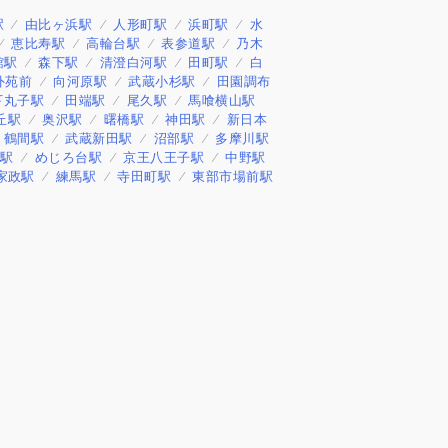
駅
由比ヶ浜駅
人形町駅
浜町駅
水
恵比寿駅
高輪台駅
表参道駅
乃木
館駅
森下駅
清澄白河駅
田町駅
白
外苑前
向河原駅
武蔵小杉駅
田園調布
下丸子駅
田端駅
尾久駅
馬喰横山駅
丘駅
奥沢駅
曙橋駅
神田駅
新日本
鶴間駅
武蔵新田駅
沼部駅
多摩川駅
田駅
めじろ台駅
京王八王子駅
中野駅
家政駅
練馬駅
寺田町駅
東部市場前駅