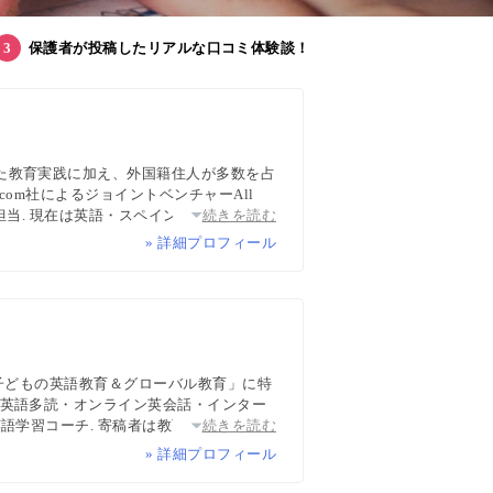
保護者が投稿したリアルな口コミ体験談！
た教育実践に加え、外国籍住人が多数を占
com社によるジョイントベンチャーAll
担当. 現在は英語・スペイン語・中国語・
続きを読む
ち英語、子どもオンライン英会話に関する
» 詳細プロフィール
wsPicksなどでの寄稿・監修実績多数
「子どもの英語教育＆グローバル教育」に特
・英語多読・オンライン英会話・インター
語学習コーチ. 寄稿者は教育学博士、イン
続きを読む
マなど多様な専門家が多数. 日経・AERA
» 詳細プロフィール
報ハブ”です。