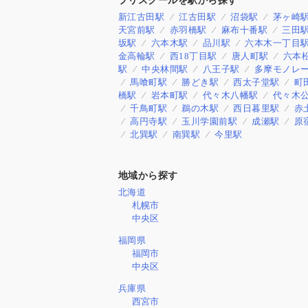
プリスクールを駅から探す
新江古田駅
江古田駅
沼袋駅
茅ヶ崎
天宮前駅
赤羽橋駅
麻布十番駅
三田
坂駅
六本木駅
品川駅
六本木一丁目
金高輪駅
西18丁目駅
唐人町駅
六本
駅
中央林間駅
八王子駅
多摩モノレ
馬喰町駅
勝どき駅
西太子堂駅
町
橋駅
岩本町駅
代々木八幡駅
代々木
千鳥町駅
鵜の木駅
西日暮里駅
赤
高円寺駅
玉川学園前駅
成瀬駅
原
北巽駅
南巽駅
今里駅
地域から探す
北海道
札幌市
中央区
福岡県
福岡市
中央区
兵庫県
西宮市