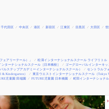
千代田区
中央区
港区
新宿区
江東区
目黒区
大田区
世
e（フェアリーテール）」
松濤インターナショナルスクール ライフリトル
インターナショナルスクール［日本橋校］
ゴーグローバルインターキッズ（Go G
l 立川校（グローバルステップアカデミーインターナショナルスクール）
セントラルフ
ol & Kindergarten）
東京ウエストインターナショナルスクール（Tokyo West Int
TURE児童園 田端園
FUTURE児童園 日本橋園
町田インターナショナ