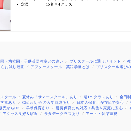
定員
15名 × 4クラス
育園・幼稚園・子供英語教室との違い
プリスクールに通うメリット
教
からお試し通園
アフタースクール・英語学童とは
プリスクール選びの
めスクール
夏休み「サマースクール」あり
週1〜クラスあり
全日
語学童あり
Glolea!からの入学特典あり
日本人保育士が在籍で安心
歳児からOK
早朝保育あり
延長保育にも対応！共働き家庭に安心
アクセス良好＆駅近
サタデークラスあり
アート・音楽重視