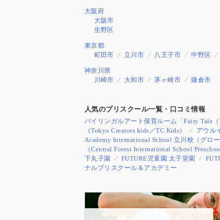
大阪府
大阪市
生野区
東京都
町田市
立川市
八王子市
中野区
神奈川県
川崎市
大和市
茅ヶ崎市
鎌倉市
人気のプリスクール一覧・口コミ情報
バイリンガルアート保育ルーム「Fairy Tal
（Tokyo Creators kids／TC Kids）
アウル
Academy International Schoo
（Central Forest International School Prescho
下丸子園
FUTURE児童園 太子堂園
FU
ナルプリスクール＆アカデミー