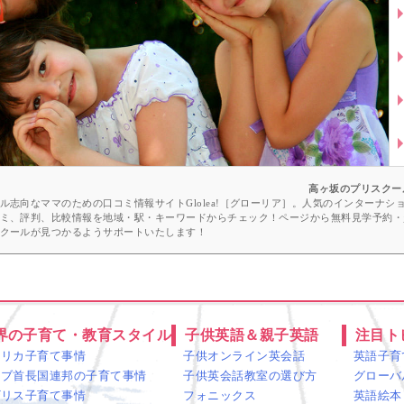
ー
高ヶ坂のプリスクー
志向なママのための口コミ情報サイトGlolea!［グローリア］。人気のインターナ
ミ、評判、比較情報を地域・駅・キーワードからチェック！ページから無料見学予約・
クールが見つかるようサポートいたします！
界の子育て・教育スタイル
子供英語＆親子英語
注目ト
メリカ子育て事情
子供オンライン英会話
英語子育
ラブ首長国連邦の子育て事情
子供英会話教室の選び方
グローバ
ギリス子育て事情
フォニックス
英語絵本