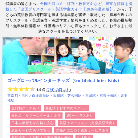
保護者の皆さまへ。
全国の口コミ・評判・教育方針など、豊富な情報を掲
数. 日経・AERA with kids・AERA・NewsPicks等の
載した「全国プリスクール・英語学童ガイド【2026年最新版】」
から、子
情報提供・寄稿・監修実績も豊富な“世界と子どもの
どもの英語教育の専門家を擁する編集部が審査・取材した「麻布台近くの
未来をつなぐ情報ハブ”です。
プリスクール・英語保育・英語学童」情報をまとめました。各校の最新割
引・無料体験情報や、保護者のリアルな声もチェックして、お子さまに最
適なスクールを見つけてください。
ゴーグローバルインターキッズ（Go Global Inter Kids）
4.9点
29件の口コミ
東京都
港区
／
白金高輪駅
田町駅
芝公園駅
三田駅
麻布十番駅
赤羽
橋駅
全日制クラスあり
審査済｜おすすめスクール
夏休み「サマースクール」あり
週1〜クラスあり
日本人保育士が在籍で安心
英語イマージョン（完全英語環境）
給食サービスありで安心
共働きに安心！送迎サービスあり
延長保育にも対応！共働き家庭に安心
少人数制