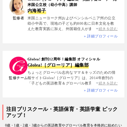
米国公立校（幼小中高）講師
内海裕子
監修者
米国ニューヨーク州およびペンシルベニア州の公立
幼小中高で、現地の子ども約800名に日本文化を教
えた教育実践に加え、外国籍住人が多数を占める多
続きを読む
国籍シェアハウスで約5年間生活し、リアルな多文化
» 詳細プロフィール
共生を体感. 帰国後は、リクルートと米About.com社
によるジョイントベンチャーAll Aboutの創成期に参
画し、英語教育・留学・ライフスタイル・海外旅行
分野の編集・Webプロデュースを担当. 現在は英語・
Glolea! 創刊12周年！編集部 オフィシャル
スペイン語・中国語・日本語の4言語を駆使し、世界
Glolea!［グローリア］編集部
中の女性や母親と対話・取材を継続. 親子留学、バイ
リンガル育児、おうち英語、子どもオンライン英会
ちょっとグローバル志向なママ＆キッズのための情
話に関する実体験に基づく信頼性の高い情報を発信
監修チーム
報サイトGlolea!［グローリア］は、2014年創刊の
している. 著書に『子育てツイッター入門』ほか、日
「子どもの英語教育＆グローバル教育」に特化した
続きを読む
経、AERA、NewsPicksなどでの寄稿・監修実績多数
専門メディア. 英語にはじめて触れるお子様から帰国
» 詳細プロフィール
子女まで、1週間からのプチ親子留学・英検・英語多
読・オンライン英会話・インター校などを年齢別・
目的別に厳選紹介. 編集長は、米国の幼小中高で約
注目プリスクール・英語保育・英語学童 ピック
800名にグローバル教育を実践した英語学習コーチ.
アップ！
寄稿者は教育学博士、インター校経営者、子ども向
けの英検1級・TOEIC・TOEFL・IELTS指導者、海外
0歳・1歳・2歳・3歳からの英語教育やグローバル教育を本格的に始めたい
で子育て中のワーキングママなど多様な専門家が多