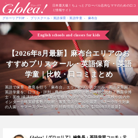
日本最大級！ちょっとグローバル志向なママのための口コ
ミ情報サイト
グローリアTOP
プリスクール・英語保育・英語学童
麻布台
English schools and classes for kids
【2026年8月最新】麻布台エリアのお
すすめプリスクール・英語保育・英語
学童｜比較・口コミまとめ
英語で保育・教育を行う「麻布台」エリアのプリスクール・英語保育園・
英語学童を、口コミ・評判・費用・保育時間・教育内容で比較！教育学博
士・英検1級講師など専門家が監修するメディアGlolea!が、英検や国内外
インター合格実績多数の取材・審査済スクールを厳選。0歳〜小学生対象
の入園・サマースクール・割引特典情報も掲載中【2026年8月最新】
Glolea!［グローリア］編集長・英語学習コーチ・元