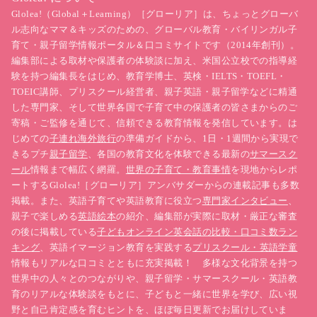
Glolea!（Global＋Learning）［グローリア］は、ちょっとグローバ
ル志向なママ＆キッズのための、グローバル教育・バイリンガル子
育て・親子留学情報ポータル＆口コミサイトです（2014年創刊）。
編集部による取材や保護者の体験談に加え、米国公立校での指導経
験を持つ編集長をはじめ、教育学博士、英検・IELTS・TOEFL・
TOEIC講師、プリスクール経営者、親子英語・親子留学などに精通
した専門家、そして世界各国で子育て中の保護者の皆さまからのご
寄稿・ご監修を通じて、信頼できる教育情報を発信しています。は
じめての
子連れ海外旅行
の準備ガイドから、1日・1週間から実現で
きるプチ
親子留学
、各国の教育文化を体験できる最新の
サマースク
ール
情報まで幅広く網羅。
世界の子育て・教育事情
を現地からレポ
ートするGlolea!［グローリア］アンバサダーからの連載記事も多数
掲載。また、英語子育てや英語教育に役立つ
専門家インタビュー
、
親子で楽しめる
英語絵本
の紹介、編集部が実際に取材・厳正な審査
の後に掲載している
子どもオンライン英会話の比較・口コミ数ラン
キング
、英語イマージョン教育を実践する
プリスクール・英語学童
情報もリアルな口コミとともに充実掲載！ 多様な文化背景を持つ
世界中の人々とのつながりや、親子留学・サマースクール・英語教
育のリアルな体験談をもとに、子どもと一緒に世界を学び、広い視
野と自己肯定感を育むヒントを、ほぼ毎日更新でお届けしていま