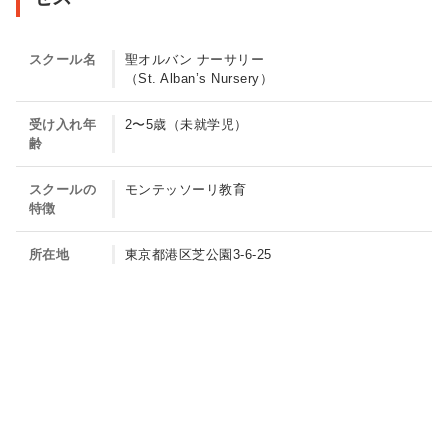
バ
ン
スクール名
聖オルバン ナーサリー
ナ
（St. Alban’s Nursery）
ー
サ
受け入れ年
2〜5歳（未就学児）
齢
リ
ー
スクールの
モンテッソーリ教育
［幼
特徴
稚
所在地
東京都港区芝公園3-6-25
園］
（St.
Alban’s
Nursery）
の
紹
介