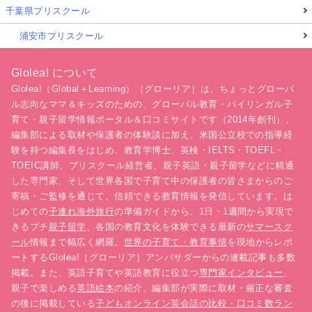
千葉県プリスクール
浦安市プリスクール
Glolea! について
Glolea!（Global＋Learning）［グローリア］は、ちょっとグローバ
ル志向なママ＆キッズのための、グローバル教育・バイリンガル子
育て・親子留学情報ポータル＆口コミサイトです（2014年創刊）。
編集部による取材や保護者の体験談に加え、米国公立校での指導経
験を持つ編集長をはじめ、教育学博士、英検・IELTS・TOEFL・
TOEIC講師、プリスクール経営者、親子英語・親子留学などに精通
した専門家、そして世界各国で子育て中の保護者の皆さまからのご
寄稿・ご監修を通じて、信頼できる教育情報を発信しています。は
じめての
子連れ海外旅行
の準備ガイドから、1日・1週間から実現で
きるプチ
親子留学
、各国の教育文化を体験できる最新の
サマースク
ール
情報まで幅広く網羅。
世界の子育て・教育事情
を現地からレポ
ートするGlolea!［グローリア］アンバサダーからの連載記事も多数
掲載。また、英語子育てや英語教育に役立つ
専門家インタビュー
、
親子で楽しめる
英語絵本
の紹介、編集部が実際に取材・厳正な審査
の後に掲載している
子どもオンライン英会話の比較・口コミ数ラン