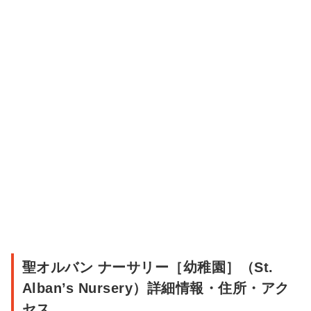
ゲ
ー
シ
ョ
ン
聖
聖オルバン ナーサリー［幼稚園］（St.
オ
Alban’s Nursery）詳細情報・住所・アク
ル
セス