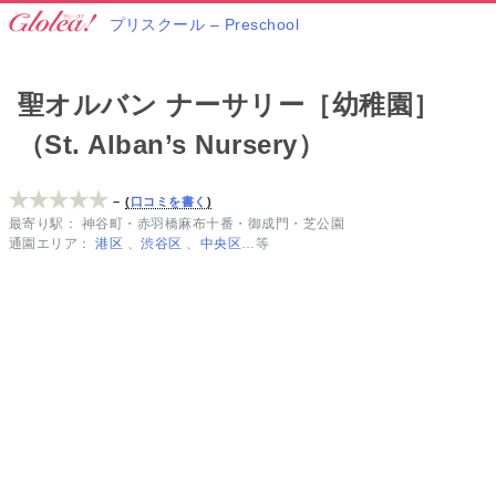
プリスクール – Preschool
聖オルバン ナーサリー［幼稚園］
（St. Alban’s Nursery）
–
口コミを書く
最寄り駅
神谷町
赤羽橋
麻布十番
御成門
芝公園
通園エリア
港区
渋谷区
中央区
…等
港
区
の
人
気
プ