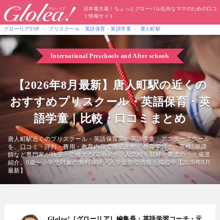
日本最大級！ちょっとグローバル志向なママのための口コ
ミ情報サイト
グローリアTOP
プリスクール・英語保育・英語学童
唐人町駅
International Preschools
and After schools
【2026年8月最新】唐人町駅の近くの
おすすめプリスクール・英語保育・英
語学童｜比較・口コミまとめ
唐人町駅近くのプリスクール・英語保育園・英語学童・アフタースクール
を、口コミ・評判・費用・教育内容で徹底比較！教育学博士・英検1級講
師など専門家が執筆・監修するGlolea!が、人気校を取材・審査のうえ厳選
紹介。0歳〜小学生対象の無料体験・入学金割引情報も掲載中【2026年8月
最新】
Glolea!［グローリア］編集長・英語学習コーチ・元