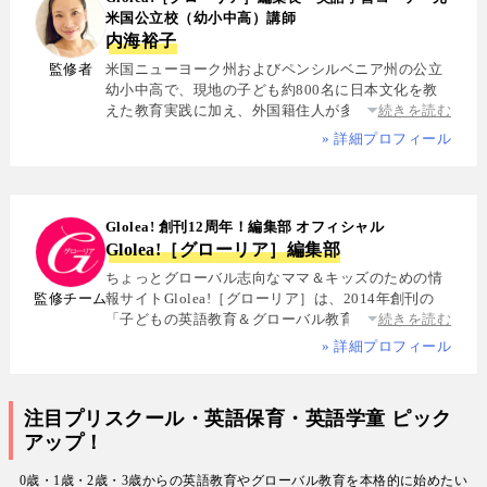
米国公立校（幼小中高）講師
内海裕子
監修者
米国ニューヨーク州およびペンシルベニア州の公立
幼小中高で、現地の子ども約800名に日本文化を教
えた教育実践に加え、外国籍住人が多数を占める多
続きを読む
国籍シェアハウスで約5年間生活し、リアルな多文化
» 詳細プロフィール
共生を体感. 帰国後は、リクルートと米About.com社
によるジョイントベンチャーAll Aboutの創成期に参
画し、英語教育・留学・ライフスタイル・海外旅行
分野の編集・Webプロデュースを担当. 現在は英語・
Glolea! 創刊12周年！編集部 オフィシャル
スペイン語・中国語・日本語の4言語を駆使し、世界
Glolea!［グローリア］編集部
中の女性や母親と対話・取材を継続. 親子留学、バイ
リンガル育児、おうち英語、子どもオンライン英会
ちょっとグローバル志向なママ＆キッズのための情
話に関する実体験に基づく信頼性の高い情報を発信
監修チーム
報サイトGlolea!［グローリア］は、2014年創刊の
している. 著書に『子育てツイッター入門』ほか、日
「子どもの英語教育＆グローバル教育」に特化した
続きを読む
経、AERA、NewsPicksなどでの寄稿・監修実績多数
専門メディア. 英語にはじめて触れるお子様から帰国
» 詳細プロフィール
子女まで、1週間からのプチ親子留学・英検・英語多
読・オンライン英会話・インター校などを年齢別・
目的別に厳選紹介. 編集長は、米国の幼小中高で約
注目プリスクール・英語保育・英語学童 ピック
800名にグローバル教育を実践した英語学習コーチ.
アップ！
寄稿者は教育学博士、インター校経営者、子ども向
けの英検1級・TOEIC・TOEFL・IELTS指導者、海外
0歳・1歳・2歳・3歳からの英語教育やグローバル教育を本格的に始めたい
で子育て中のワーキングママなど多様な専門家が多