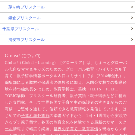
茅ヶ崎プリスクール
鎌倉プリスクール
千葉県プリスクール
浦安市プリスクール
Glolea! について
Glolea!（Global＋Learning）［グローリア］は、ちょっとグローバ
ル志向なママ＆キッズのための、グローバル教育・バイリンガル子
育て・親子留学情報ポータル＆口コミサイトです（2014年創刊）。
編集部による取材や保護者の体験談に加え、米国公立校での指導経
験を持つ編集長をはじめ、教育学博士、英検・IELTS・TOEFL・
TOEIC講師、プリスクール経営者、親子英語・親子留学などに精通
した専門家、そして世界各国で子育て中の保護者の皆さまからのご
寄稿・ご監修を通じて、信頼できる教育情報を発信しています。は
じめての
子連れ海外旅行
の準備ガイドから、1日・1週間から実現で
きるプチ
親子留学
、各国の教育文化を体験できる最新の
サマースク
ール
情報まで幅広く網羅。
世界の子育て・教育事情
を現地からレポ