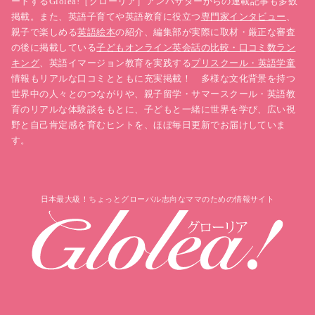
ートするGlolea!［グローリア］アンバサダーからの連載記事も多数
掲載。また、英語子育てや英語教育に役立つ
専門家インタビュー
、
親子で楽しめる
英語絵本
の紹介、編集部が実際に取材・厳正な審査
の後に掲載している
子どもオンライン英会話の比較・口コミ数ラン
キング
、英語イマージョン教育を実践する
プリスクール・英語学童
情報もリアルな口コミとともに充実掲載！ 多様な文化背景を持つ
世界中の人々とのつながりや、親子留学・サマースクール・英語教
育のリアルな体験談をもとに、子どもと一緒に世界を学び、広い視
野と自己肯定感を育むヒントを、ほぼ毎日更新でお届けしていま
す。
日本最大級！ちょっとグローバル志向なママのための情報サイト