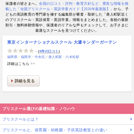
保護者の皆さまへ。
全国の口コミ・評判・教育方針など、豊富な情報を掲
数. 日経・AERA with kids・AERA・NewsPicks等の
載した「全国プリスクール・英語学童ガイド【2026年最新版】」
から、子
情報提供・寄稿・監修実績も豊富な“世界と子どもの
どもの英語教育の専門家を擁する編集部が審査・取材した「唐人町駅近く
未来をつなぐ情報ハブ”です。
のプリスクール・英語保育・英語学童」情報をまとめました。各校の最新
割引・無料体験情報や、保護者のリアルな声もチェックして、お子さまに
最適なスクールを見つけてください。
東京インターナショナルスクール 大濠キンダーガーテン
-
0件の口コミ
福岡県
福岡市
中央区
／
唐人町駅
六本松駅
詳細はこちら >>
詳細を見る
プリスクール選びの基礎知識・ノウハウ
プリスクールとは？
プリスクールと、保育園・幼稚園・子供英語教室との違い