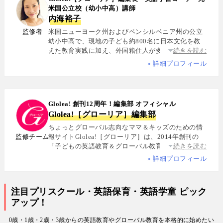
米国公立校（幼小中高）講師
内海裕子
監修者
米国ニューヨーク州およびペンシルベニア州の公立
幼小中高で、現地の子ども約800名に日本文化を教
えた教育実践に加え、外国籍住人が多数を占める多
続きを読む
国籍シェアハウスで約5年間生活し、リアルな多文化
» 詳細プロフィール
共生を体感. 帰国後は、リクルートと米About.com社
によるジョイントベンチャーAll Aboutの創成期に参
画し、英語教育・留学・ライフスタイル・海外旅行
分野の編集・Webプロデュースを担当. 現在は英語・
Glolea! 創刊12周年！編集部 オフィシャル
スペイン語・中国語・日本語の4言語を駆使し、世界
Glolea!［グローリア］編集部
中の女性や母親と対話・取材を継続. 親子留学、バイ
リンガル育児、おうち英語、子どもオンライン英会
ちょっとグローバル志向なママ＆キッズのための情
話に関する実体験に基づく信頼性の高い情報を発信
監修チーム
報サイトGlolea!［グローリア］は、2014年創刊の
している. 著書に『子育てツイッター入門』ほか、日
「子どもの英語教育＆グローバル教育」に特化した
続きを読む
経、AERA、NewsPicksなどでの寄稿・監修実績多数
専門メディア. 英語にはじめて触れるお子様から帰国
» 詳細プロフィール
子女まで、1週間からのプチ親子留学・英検・英語多
読・オンライン英会話・インター校などを年齢別・
目的別に厳選紹介. 編集長は、米国の幼小中高で約
注目プリスクール・英語保育・英語学童 ピック
800名にグローバル教育を実践した英語学習コーチ.
アップ！
寄稿者は教育学博士、インター校経営者、子ども向
けの英検1級・TOEIC・TOEFL・IELTS指導者、海外
0歳・1歳・2歳・3歳からの英語教育やグローバル教育を本格的に始めたい
で子育て中のワーキングママなど多様な専門家が多