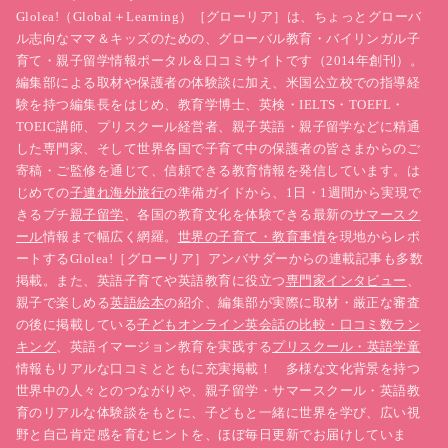
Glolea!（Global＋Learning）［グローリア］は、ちょっとグローバ
ル志向なママ＆キッズのための、グローバル教育・バイリンガル子
育て・親子留学情報ポータル＆口コミサイトです（2014年創刊）。
編集部による取材や保護者の体験談に加え、米国公立校での指導経
験を持つ編集長をはじめ、教育学博士、英検・IELTS・TOEFL・
TOEIC講師、プリスクール経営者、親子英語・親子留学などに精通
した専門家、そして世界各国で子育て中の保護者の皆さまからのご
寄稿・ご監修を通じて、信頼できる教育情報を発信しています。は
じめての
子連れ海外旅行
の準備ガイドから、1日・1週間から実現で
きるプチ
親子留学
、各国の教育文化を体験できる最新の
サマースク
ール
情報まで幅広く網羅。
世界の子育て・教育事情
を現地からレポ
ートするGlolea!［グローリア］アンバサダーからの連載記事も多数
掲載。また、英語子育てや英語教育に役立つ
専門家インタビュー
、
親子で楽しめる
英語絵本
の紹介、編集部が実際に取材・厳正な審査
の後に掲載している
子どもオンライン英会話の比較・口コミ数ラン
キング
、英語イマージョン教育を実践する
プリスクール・英語学童
情報もリアルな口コミとともに充実掲載！ 多様な文化背景を持つ
世界中の人々とのつながりや、親子留学・サマースクール・英語教
育のリアルな体験談をもとに、子どもと一緒に世界を学び、広い視
野と自己肯定感を育むヒントを、ほぼ毎日更新でお届けしていま