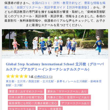
保護者の皆さまへ。
全国の口コミ・評判・教育方針など、豊富な情報を掲
数. 日経・AERA with kids・AERA・NewsPicks等の
載した「全国プリスクール・英語学童ガイド【2026年最新版】」
から、子
情報提供・寄稿・監修実績も豊富な“世界と子どもの
どもの英語教育の専門家を擁する編集部が審査・取材した「柴崎体育館駅
未来をつなぐ情報ハブ”です。
近くのプリスクール・英語保育・英語学童」情報をまとめました。各校の
最新割引・無料体験情報や、保護者のリアルな声もチェックして、お子さ
まに最適なスクールを見つけてください。
Global Step Academy International School 立川校（グローバ
ルステップアカデミーインターナショナルスクール）
5点
5件の口コミ
東京都
立川市
／
西国立駅
立川北駅
多摩モノレール立川南駅
柴崎体育
館駅
立川駅
審査済｜おすすめスクール
夏休み「サマースクール」あり
日本人保育士が在籍で安心
共働きに安心！送迎サービスあり
延長保育にも対応！共働き家庭に安心
アフタースクールあり
サタデークラスあり
アート・音楽重視