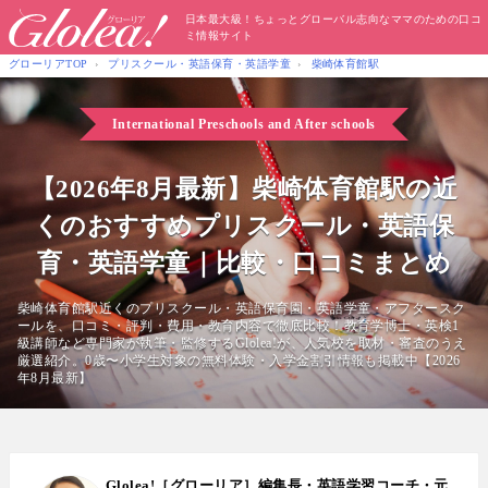
日本最大級！ちょっとグローバル志向なママのための口コ
ミ情報サイト
グローリアTOP
プリスクール・英語保育・英語学童
柴崎体育館駅
International Preschools
and After schools
【2026年8月最新】柴崎体育館駅の近
くのおすすめプリスクール・英語保
育・英語学童｜比較・口コミまとめ
柴崎体育館駅近くのプリスクール・英語保育園・英語学童・アフタースク
ールを、口コミ・評判・費用・教育内容で徹底比較！教育学博士・英検1
級講師など専門家が執筆・監修するGlolea!が、人気校を取材・審査のうえ
厳選紹介。0歳〜小学生対象の無料体験・入学金割引情報も掲載中【2026
年8月最新】
Glolea!［グローリア］編集長・英語学習コーチ・元