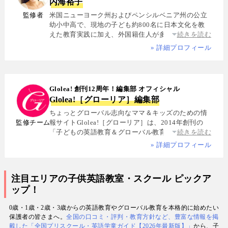
内海裕子
監修者
米国ニューヨーク州およびペンシルベニア州の公立
幼小中高で、現地の子ども約800名に日本文化を教
えた教育実践に加え、外国籍住人が多数を占める多
続きを読む
国籍シェアハウスで約5年間生活し、リアルな多文化
» 詳細プロフィール
共生を体感. 帰国後は、リクルートと米About.com社
によるジョイントベンチャーAll Aboutの創成期に参
画し、英語教育・留学・ライフスタイル・海外旅行
分野の編集・Webプロデュースを担当. 現在は英語・
Glolea! 創刊12周年！編集部 オフィシャル
スペイン語・中国語・日本語の4言語を駆使し、世界
Glolea!［グローリア］編集部
中の女性や母親と対話・取材を継続. 親子留学、バイ
リンガル育児、おうち英語、子どもオンライン英会
ちょっとグローバル志向なママ＆キッズのための情
話に関する実体験に基づく信頼性の高い情報を発信
監修チーム
報サイトGlolea!［グローリア］は、2014年創刊の
している. 著書に『子育てツイッター入門』ほか、日
「子どもの英語教育＆グローバル教育」に特化した
続きを読む
経、AERA、NewsPicksなどでの寄稿・監修実績多数
専門メディア. 英語にはじめて触れるお子様から帰国
» 詳細プロフィール
子女まで、1週間からのプチ親子留学・英検・英語多
読・オンライン英会話・インター校などを年齢別・
目的別に厳選紹介. 編集長は、米国の幼小中高で約
注目エリアの子供英語教室・スクール ピックア
800名にグローバル教育を実践した英語学習コーチ.
ップ！
寄稿者は教育学博士、インター校経営者、子ども向
けの英検1級・TOEIC・TOEFL・IELTS指導者、海外
0歳・1歳・2歳・3歳からの英語教育やグローバル教育を本格的に始めたい
で子育て中のワーキングママなど多様な専門家が多
保護者の皆さまへ。
全国の口コミ・評判・教育方針など、豊富な情報を掲
数. 日経・AERA with kids・AERA・NewsPicks等の
載した「全国プリスクール・英語学童ガイド【2026年最新版】」
から、子