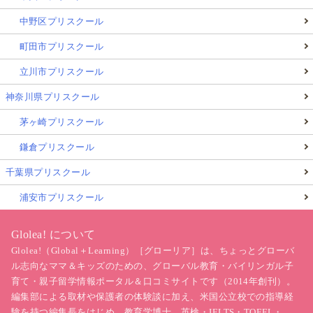
中野区プリスクール
町田市プリスクール
立川市プリスクール
神奈川県プリスクール
茅ヶ崎プリスクール
鎌倉プリスクール
千葉県プリスクール
浦安市プリスクール
Glolea! について
Glolea!（Global＋Learning）［グローリア］は、ちょっとグローバ
ル志向なママ＆キッズのための、グローバル教育・バイリンガル子
育て・親子留学情報ポータル＆口コミサイトです（2014年創刊）。
編集部による取材や保護者の体験談に加え、米国公立校での指導経
験を持つ編集長をはじめ、教育学博士、英検・IELTS・TOEFL・