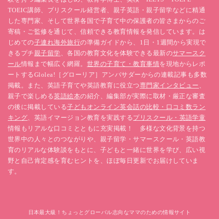
TOEIC講師、プリスクール経営者、親子英語・親子留学などに精通
した専門家、そして世界各国で子育て中の保護者の皆さまからのご
寄稿・ご監修を通じて、信頼できる教育情報を発信しています。は
じめての
子連れ海外旅行
の準備ガイドから、1日・1週間から実現で
きるプチ
親子留学
、各国の教育文化を体験できる最新の
サマースク
ール
情報まで幅広く網羅。
世界の子育て・教育事情
を現地からレポ
ートするGlolea!［グローリア］アンバサダーからの連載記事も多数
掲載。また、英語子育てや英語教育に役立つ
専門家インタビュー
、
親子で楽しめる
英語絵本
の紹介、編集部が実際に取材・厳正な審査
の後に掲載している
子どもオンライン英会話の比較・口コミ数ラン
キング
、英語イマージョン教育を実践する
プリスクール・英語学童
情報もリアルな口コミとともに充実掲載！ 多様な文化背景を持つ
世界中の人々とのつながりや、親子留学・サマースクール・英語教
育のリアルな体験談をもとに、子どもと一緒に世界を学び、広い視
野と自己肯定感を育むヒントを、ほぼ毎日更新でお届けしていま
す。
日本最大級！ちょっとグローバル志向なママのための情報サイト