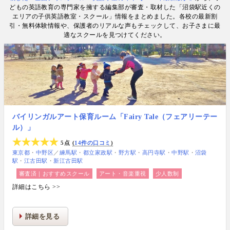
情報提供・寄稿・監修実績も豊富な“世界と子どもの
どもの英語教育の専門家を擁する編集部が審査・取材した「沼袋駅近くの
未来をつなぐ情報ハブ”です。
エリアの子供英語教室・スクール」情報をまとめました。各校の最新割
引・無料体験情報や、保護者のリアルな声もチェックして、お子さまに最
適なスクールを見つけてください。
バイリンガルアート保育ルーム「Fairy Tale（フェアリーテー
ル）」
5点
14件の口コミ
東京都
中野区
／
練馬駅
都立家政駅
野方駅
高円寺駅
中野駅
沼袋
駅
江古田駅
新江古田駅
審査済｜おすすめスクール
アート・音楽重視
少人数制
詳細はこちら >>
詳細を見る