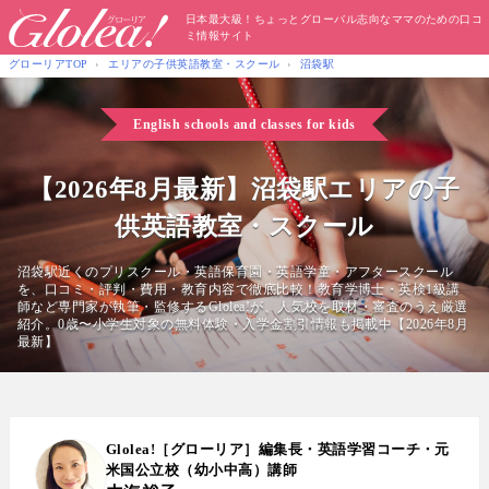
日本最大級！ちょっとグローバル志向なママのための口コ
ミ情報サイト
グローリアTOP
エリアの子供英語教室・スクール
沼袋駅
English schools and classes for kids
【2026年8月最新】沼袋駅エリアの子
供英語教室・スクール
沼袋駅近くのプリスクール・英語保育園・英語学童・アフタースクール
を、口コミ・評判・費用・教育内容で徹底比較！教育学博士・英検1級講
師など専門家が執筆・監修するGlolea!が、人気校を取材・審査のうえ厳選
紹介。0歳〜小学生対象の無料体験・入学金割引情報も掲載中【2026年8月
最新】
Glolea!［グローリア］編集長・英語学習コーチ・元
米国公立校（幼小中高）講師