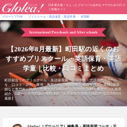
日本最大級！ちょっとグローバル志向なママのための口コ
ミ情報サイト
グローリアTOP
プリスクール・英語保育・英語学童
町田駅
International Preschools
and After schools
【2026年8月最新】町田駅の近くのお
すすめプリスクール・英語保育・英語
学童｜比較・口コミまとめ
町田駅近くのプリスクール・英語保育園・英語学童・アフタースクール
を、口コミ・評判・費用・教育内容で徹底比較！教育学博士・英検1級講
師など専門家が執筆・監修するGlolea!が、人気校を取材・審査のうえ厳選
紹介。0歳〜小学生対象の無料体験・入学金割引情報も掲載中【2026年8月
最新】
Glolea!［グローリア］編集長・英語学習コーチ・元