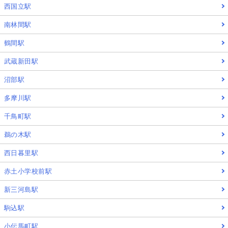
西国立駅
南林間駅
鶴間駅
武蔵新田駅
沼部駅
多摩川駅
千鳥町駅
鵜の木駅
西日暮里駅
赤土小学校前駅
新三河島駅
駒込駅
小伝馬町駅