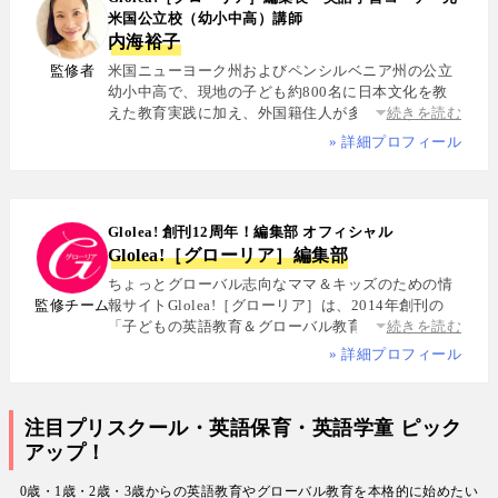
米国公立校（幼小中高）講師
内海裕子
監修者
米国ニューヨーク州およびペンシルベニア州の公立
幼小中高で、現地の子ども約800名に日本文化を教
えた教育実践に加え、外国籍住人が多数を占める多
続きを読む
国籍シェアハウスで約5年間生活し、リアルな多文化
» 詳細プロフィール
共生を体感. 帰国後は、リクルートと米About.com社
によるジョイントベンチャーAll Aboutの創成期に参
画し、英語教育・留学・ライフスタイル・海外旅行
分野の編集・Webプロデュースを担当. 現在は英語・
Glolea! 創刊12周年！編集部 オフィシャル
スペイン語・中国語・日本語の4言語を駆使し、世界
Glolea!［グローリア］編集部
中の女性や母親と対話・取材を継続. 親子留学、バイ
リンガル育児、おうち英語、子どもオンライン英会
ちょっとグローバル志向なママ＆キッズのための情
話に関する実体験に基づく信頼性の高い情報を発信
監修チーム
報サイトGlolea!［グローリア］は、2014年創刊の
している. 著書に『子育てツイッター入門』ほか、日
「子どもの英語教育＆グローバル教育」に特化した
続きを読む
経、AERA、NewsPicksなどでの寄稿・監修実績多数
専門メディア. 英語にはじめて触れるお子様から帰国
» 詳細プロフィール
子女まで、1週間からのプチ親子留学・英検・英語多
読・オンライン英会話・インター校などを年齢別・
目的別に厳選紹介. 編集長は、米国の幼小中高で約
注目プリスクール・英語保育・英語学童 ピック
800名にグローバル教育を実践した英語学習コーチ.
アップ！
寄稿者は教育学博士、インター校経営者、子ども向
けの英検1級・TOEIC・TOEFL・IELTS指導者、海外
0歳・1歳・2歳・3歳からの英語教育やグローバル教育を本格的に始めたい
で子育て中のワーキングママなど多様な専門家が多