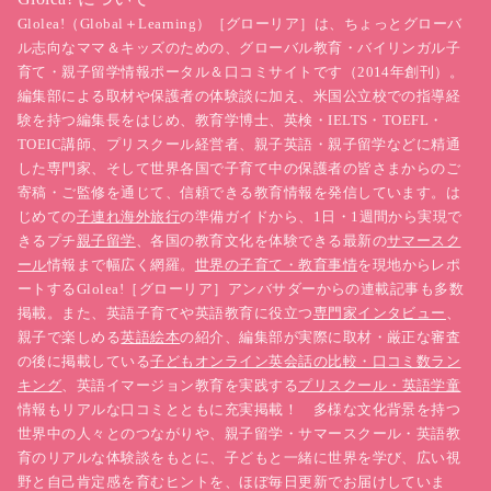
Glolea!（Global＋Learning）［グローリア］は、ちょっとグローバ
ル志向なママ＆キッズのための、グローバル教育・バイリンガル子
育て・親子留学情報ポータル＆口コミサイトです（2014年創刊）。
編集部による取材や保護者の体験談に加え、米国公立校での指導経
験を持つ編集長をはじめ、教育学博士、英検・IELTS・TOEFL・
TOEIC講師、プリスクール経営者、親子英語・親子留学などに精通
した専門家、そして世界各国で子育て中の保護者の皆さまからのご
寄稿・ご監修を通じて、信頼できる教育情報を発信しています。は
じめての
子連れ海外旅行
の準備ガイドから、1日・1週間から実現で
きるプチ
親子留学
、各国の教育文化を体験できる最新の
サマースク
ール
情報まで幅広く網羅。
世界の子育て・教育事情
を現地からレポ
ートするGlolea!［グローリア］アンバサダーからの連載記事も多数
掲載。また、英語子育てや英語教育に役立つ
専門家インタビュー
、
親子で楽しめる
英語絵本
の紹介、編集部が実際に取材・厳正な審査
の後に掲載している
子どもオンライン英会話の比較・口コミ数ラン
キング
、英語イマージョン教育を実践する
プリスクール・英語学童
情報もリアルな口コミとともに充実掲載！ 多様な文化背景を持つ
世界中の人々とのつながりや、親子留学・サマースクール・英語教
育のリアルな体験談をもとに、子どもと一緒に世界を学び、広い視
野と自己肯定感を育むヒントを、ほぼ毎日更新でお届けしていま