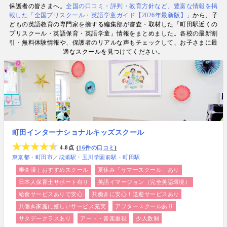
保護者の皆さまへ。
全国の口コミ・評判・教育方針など、豊富な情報を掲
数. 日経・AERA with kids・AERA・NewsPicks等の
載した「全国プリスクール・英語学童ガイド【2026年最新版】」
から、子
情報提供・寄稿・監修実績も豊富な“世界と子どもの
どもの英語教育の専門家を擁する編集部が審査・取材した「町田駅近くの
未来をつなぐ情報ハブ”です。
プリスクール・英語保育・英語学童」情報をまとめました。各校の最新割
引・無料体験情報や、保護者のリアルな声もチェックして、お子さまに最
適なスクールを見つけてください。
町田インターナショナルキッズスクール
4.8点
16件の口コミ
東京都
町田市
／
成瀬駅
玉川学園前駅
町田駅
審査済｜おすすめスクール
夏休み「サマースクール」あり
日本人保育士サポート有り
英語イマージョン（完全英語環境）
給食サービスありで安心
共働きに安心！送迎サービスあり
共働き家庭に嬉しいサービス充実
アフタースクールあり
サタデークラスあり
アート・音楽重視
少人数制