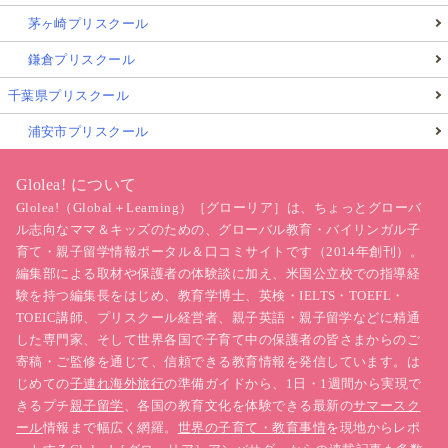
茅ヶ崎プリスクール
鎌倉プリスクール
千葉県プリスクール
浦安市プリスクール
Glolea! について
Glolea!（Global＋Learning）［グローリア］は、ちょっとグローバ
ル志向なママ＆キッズのための、グローバル教育・バイリンガル子
育て・親子留学情報ポータル＆口コミサイトです（2014年創刊）。
編集部による取材や保護者の体験談に加え、米国公立校での指導経
験を持つ編集長をはじめ、教育学博士、英検・IELTS・TOEFL・
TOEIC講師、プリスクール経営者、親子英語・親子留学などに精通
した専門家、そして世界各国で子育て中の保護者の皆さまからのご
寄稿・ご監修を通じて、信頼できる教育情報を発信しています。は
じめての
子連れ海外旅行
の準備ガイドから、1日・1週間から実現で
きるプチ
親子留学
、各国の教育文化を体験できる最新の
サマースク
ール
情報まで幅広く網羅。
世界の子育て・教育事情
を現地からレポ