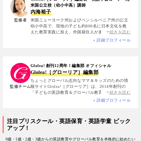
米国公立校（幼小中高）講師
内海裕子
監修者
米国ニューヨーク州およびペンシルベニア州の公立
幼小中高で、現地の子ども約800名に日本文化を教
えた教育実践に加え、外国籍住人が多数を占める多
続きを読む
国籍シェアハウスで約5年間生活し、リアルな多文化
» 詳細プロフィール
共生を体感. 帰国後は、リクルートと米About.com社
によるジョイントベンチャーAll Aboutの創成期に参
画し、英語教育・留学・ライフスタイル・海外旅行
分野の編集・Webプロデュースを担当. 現在は英語・
Glolea! 創刊12周年！編集部 オフィシャル
スペイン語・中国語・日本語の4言語を駆使し、世界
Glolea!［グローリア］編集部
中の女性や母親と対話・取材を継続. 親子留学、バイ
リンガル育児、おうち英語、子どもオンライン英会
ちょっとグローバル志向なママ＆キッズのための情
話に関する実体験に基づく信頼性の高い情報を発信
監修チーム
報サイトGlolea!［グローリア］は、2014年創刊の
している. 著書に『子育てツイッター入門』ほか、日
「子どもの英語教育＆グローバル教育」に特化した
続きを読む
経、AERA、NewsPicksなどでの寄稿・監修実績多数
専門メディア. 英語にはじめて触れるお子様から帰国
» 詳細プロフィール
子女まで、1週間からのプチ親子留学・英検・英語多
読・オンライン英会話・インター校などを年齢別・
目的別に厳選紹介. 編集長は、米国の幼小中高で約
注目プリスクール・英語保育・英語学童 ピック
800名にグローバル教育を実践した英語学習コーチ.
アップ！
寄稿者は教育学博士、インター校経営者、子ども向
けの英検1級・TOEIC・TOEFL・IELTS指導者、海外
0歳・1歳・2歳・3歳からの英語教育やグローバル教育を本格的に始めたい
で子育て中のワーキングママなど多様な専門家が多