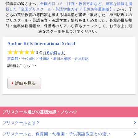
保護者の皆さまへ。
全国の口コミ・評判・教育方針など、豊富な情報を掲
数. 日経・AERA with kids・AERA・NewsPicks等の
載した「全国プリスクール・英語学童ガイド【2026年最新版】」
から、子
情報提供・寄稿・監修実績も豊富な“世界と子どもの
どもの英語教育の専門家を擁する編集部が審査・取材した「神田駅近くの
未来をつなぐ情報ハブ”です。
プリスクール・英語保育・英語学童」情報をまとめました。各校の最新割
引・無料体験情報や、保護者のリアルな声もチェックして、お子さまに最
適なスクールを見つけてください。
Anchor Kids International School
5点
1件の口コミ
東京都
千代田区
／
神田駅
新日本橋駅
岩本町駅
詳細はこちら >>
詳細を見る
プリスクール選びの基礎知識・ノウハウ
プリスクールとは？
プリスクールと、保育園・幼稚園・子供英語教室との違い