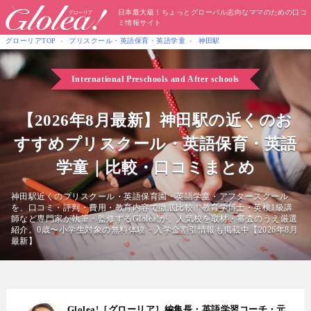
日本最大級！ちょっとグローバル志向なママのための口コ
ミ情報サイト
グローリアTOP
プリスクール・英語保育・英語学童
神田駅
International Preschools
and After schools
【2026年8月最新】神田駅の近くのお
すすめプリスクール・英語保育・英語
学童｜比較・口コミまとめ
神田駅近くのプリスクール・英語保育園・英語学童・アフタースクール
を、口コミ・評判・費用・教育内容で徹底比較！教育学博士・英検1級講
師など専門家が執筆・監修するGlolea!が、人気校を取材・審査のうえ厳選
紹介。0歳〜小学生対象の無料体験・入学金割引情報も掲載中【2026年8月
最新】
Glolea!［グローリア］編集長・英語学習コーチ・元