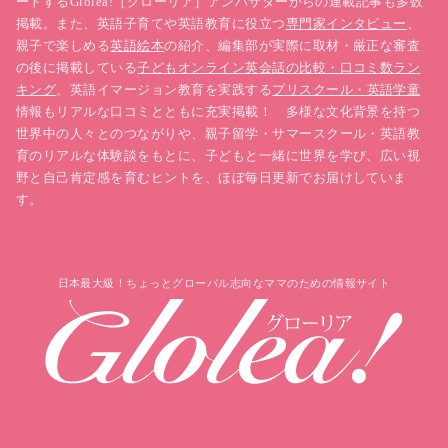
ートするGlolea!［グローリア］アンバサダーからの連載記事も多数
掲載。また、英語子育てや英語教育に役立つ
専門家インタビュー
、
親子で楽しめる
英語絵本
の紹介、編集部が実際に取材・厳正な審査
の後に掲載している
子どもオンライン英会話の比較・口コミ数ラン
キング
、英語イマージョン教育を実践する
プリスクール・英語学童
情報もリアルな口コミとともに充実掲載！ 多様な文化背景を持つ
世界中の人々とのつながりや、親子留学・サマースクール・英語教
育のリアルな体験談をもとに、子どもと一緒に世界を学び、広い視
野と自己肯定感を育むヒントを、ほぼ毎日更新でお届けしていま
す。
日本最大級！ちょっとグローバル志向なママのための情報サイト