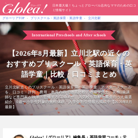
日本最大級！ちょっとグローバル志向なママのための口コ
ミ情報サイト
グローリアTOP
プリスクール・英語保育・英語学童
立川北駅
International Preschools
and After schools
【2026年8月最新】立川北駅の近くの
おすすめプリスクール・英語保育・英
語学童｜比較・口コミまとめ
立川北駅近くのプリスクール・英語保育園・英語学童・アフタースクール
を、口コミ・評判・費用・教育内容で徹底比較！教育学博士・英検1級講
師など専門家が執筆・監修するGlolea!が、人気校を取材・審査のうえ厳選
紹介。0歳〜小学生対象の無料体験・入学金割引情報も掲載中【2026年8月
最新】
Glolea!［グローリア］編集長・英語学習コーチ・元