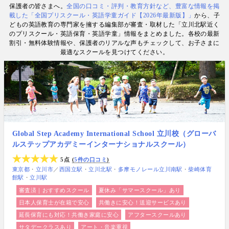
保護者の皆さまへ。
全国の口コミ・評判・教育方針など、豊富な情報を掲
数. 日経・AERA with kids・AERA・NewsPicks等の
載した「全国プリスクール・英語学童ガイド【2026年最新版】」
から、子
情報提供・寄稿・監修実績も豊富な“世界と子どもの
どもの英語教育の専門家を擁する編集部が審査・取材した「立川北駅近く
未来をつなぐ情報ハブ”です。
のプリスクール・英語保育・英語学童」情報をまとめました。各校の最新
割引・無料体験情報や、保護者のリアルな声もチェックして、お子さまに
最適なスクールを見つけてください。
Global Step Academy International School 立川校（グローバ
ルステップアカデミーインターナショナルスクール）
5点
5件の口コミ
東京都
立川市
／
西国立駅
立川北駅
多摩モノレール立川南駅
柴崎体育
館駅
立川駅
審査済｜おすすめスクール
夏休み「サマースクール」あり
日本人保育士が在籍で安心
共働きに安心！送迎サービスあり
延長保育にも対応！共働き家庭に安心
アフタースクールあり
サタデークラスあり
アート・音楽重視