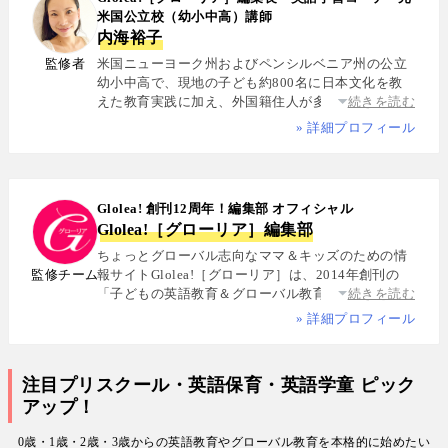
米国公立校（幼小中高）講師
内海裕子
監修者
米国ニューヨーク州およびペンシルベニア州の公立
幼小中高で、現地の子ども約800名に日本文化を教
えた教育実践に加え、外国籍住人が多数を占める多
続きを読む
国籍シェアハウスで約5年間生活し、リアルな多文化
» 詳細プロフィール
共生を体感. 帰国後は、リクルートと米About.com社
によるジョイントベンチャーAll Aboutの創成期に参
画し、英語教育・留学・ライフスタイル・海外旅行
分野の編集・Webプロデュースを担当. 現在は英語・
Glolea! 創刊12周年！編集部 オフィシャル
スペイン語・中国語・日本語の4言語を駆使し、世界
Glolea!［グローリア］編集部
中の女性や母親と対話・取材を継続. 親子留学、バイ
リンガル育児、おうち英語、子どもオンライン英会
ちょっとグローバル志向なママ＆キッズのための情
話に関する実体験に基づく信頼性の高い情報を発信
監修チーム
報サイトGlolea!［グローリア］は、2014年創刊の
している. 著書に『子育てツイッター入門』ほか、日
「子どもの英語教育＆グローバル教育」に特化した
続きを読む
経、AERA、NewsPicksなどでの寄稿・監修実績多数
専門メディア. 英語にはじめて触れるお子様から帰国
» 詳細プロフィール
子女まで、1週間からのプチ親子留学・英検・英語多
読・オンライン英会話・インター校などを年齢別・
目的別に厳選紹介. 編集長は、米国の幼小中高で約
注目プリスクール・英語保育・英語学童 ピック
800名にグローバル教育を実践した英語学習コーチ.
アップ！
寄稿者は教育学博士、インター校経営者、子ども向
けの英検1級・TOEIC・TOEFL・IELTS指導者、海外
0歳・1歳・2歳・3歳からの英語教育やグローバル教育を本格的に始めたい
で子育て中のワーキングママなど多様な専門家が多