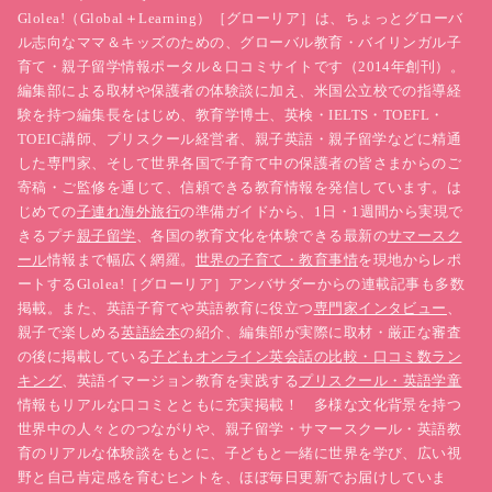
Glolea!（Global＋Learning）［グローリア］は、ちょっとグローバ
ル志向なママ＆キッズのための、グローバル教育・バイリンガル子
育て・親子留学情報ポータル＆口コミサイトです（2014年創刊）。
編集部による取材や保護者の体験談に加え、米国公立校での指導経
験を持つ編集長をはじめ、教育学博士、英検・IELTS・TOEFL・
TOEIC講師、プリスクール経営者、親子英語・親子留学などに精通
した専門家、そして世界各国で子育て中の保護者の皆さまからのご
寄稿・ご監修を通じて、信頼できる教育情報を発信しています。は
じめての
子連れ海外旅行
の準備ガイドから、1日・1週間から実現で
きるプチ
親子留学
、各国の教育文化を体験できる最新の
サマースク
ール
情報まで幅広く網羅。
世界の子育て・教育事情
を現地からレポ
ートするGlolea!［グローリア］アンバサダーからの連載記事も多数
掲載。また、英語子育てや英語教育に役立つ
専門家インタビュー
、
親子で楽しめる
英語絵本
の紹介、編集部が実際に取材・厳正な審査
の後に掲載している
子どもオンライン英会話の比較・口コミ数ラン
キング
、英語イマージョン教育を実践する
プリスクール・英語学童
情報もリアルな口コミとともに充実掲載！ 多様な文化背景を持つ
世界中の人々とのつながりや、親子留学・サマースクール・英語教
育のリアルな体験談をもとに、子どもと一緒に世界を学び、広い視
野と自己肯定感を育むヒントを、ほぼ毎日更新でお届けしていま