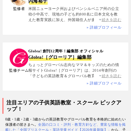
内海裕子
監修者
米国ニューヨーク州およびペンシルベニア州の公立
幼小中高で、現地の子ども約800名に日本文化を教
えた教育実践に加え、外国籍住人が多数を占める多
続きを読む
国籍シェアハウスで約5年間生活し、リアルな多文化
» 詳細プロフィール
共生を体感. 帰国後は、リクルートと米About.com社
によるジョイントベンチャーAll Aboutの創成期に参
画し、英語教育・留学・ライフスタイル・海外旅行
分野の編集・Webプロデュースを担当. 現在は英語・
Glolea! 創刊12周年！編集部 オフィシャル
スペイン語・中国語・日本語の4言語を駆使し、世界
Glolea!［グローリア］編集部
中の女性や母親と対話・取材を継続. 親子留学、バイ
リンガル育児、おうち英語、子どもオンライン英会
ちょっとグローバル志向なママ＆キッズのための情
話に関する実体験に基づく信頼性の高い情報を発信
監修チーム
報サイトGlolea!［グローリア］は、2014年創刊の
している. 著書に『子育てツイッター入門』ほか、日
「子どもの英語教育＆グローバル教育」に特化した
続きを読む
経、AERA、NewsPicksなどでの寄稿・監修実績多数
専門メディア. 英語にはじめて触れるお子様から帰国
» 詳細プロフィール
子女まで、1週間からのプチ親子留学・英検・英語多
読・オンライン英会話・インター校などを年齢別・
目的別に厳選紹介. 編集長は、米国の幼小中高で約
注目エリアの子供英語教室・スクール ピックア
800名にグローバル教育を実践した英語学習コーチ.
ップ！
寄稿者は教育学博士、インター校経営者、子ども向
けの英検1級・TOEIC・TOEFL・IELTS指導者、海外
0歳・1歳・2歳・3歳からの英語教育やグローバル教育を本格的に始めたい
で子育て中のワーキングママなど多様な専門家が多
保護者の皆さまへ。
全国の口コミ・評判・教育方針など、豊富な情報を掲
数. 日経・AERA with kids・AERA・NewsPicks等の
載した「全国プリスクール・英語学童ガイド【2026年最新版】」
から、子