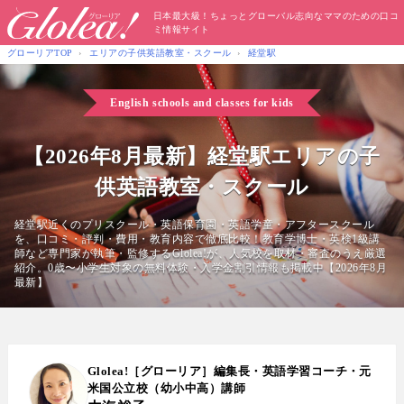
日本最大級！ちょっとグローバル志向なママのための口コ
ミ情報サイト
グローリアTOP
エリアの子供英語教室・スクール
経堂駅
English schools and classes for kids
【2026年8月最新】経堂駅エリアの子
供英語教室・スクール
経堂駅近くのプリスクール・英語保育園・英語学童・アフタースクール
を、口コミ・評判・費用・教育内容で徹底比較！教育学博士・英検1級講
師など専門家が執筆・監修するGlolea!が、人気校を取材・審査のうえ厳選
紹介。0歳〜小学生対象の無料体験・入学金割引情報も掲載中【2026年8月
最新】
Glolea!［グローリア］編集長・英語学習コーチ・元
米国公立校（幼小中高）講師