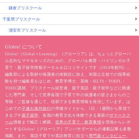
鎌倉プリスクール
千葉県プリスクール
浦安市プリスクール
Glolea! について
Glolea!（Global＋Learning）［グローリア］は、ちょっとグローバ
ル志向なママ＆キッズのための、グローバル教育・バイリンガル子
育て・親子留学情報ポータル＆口コミサイトです（2014年創刊）。
編集部による取材や保護者の体験談に加え、米国公立校での指導経
験を持つ編集長をはじめ、教育学博士、英検・IELTS・TOEFL・
TOEIC講師、プリスクール経営者、親子英語・親子留学などに精通
した専門家、そして世界各国で子育て中の保護者の皆さまからのご
寄稿・ご監修を通じて、信頼できる教育情報を発信しています。は
じめての
子連れ海外旅行
の準備ガイドから、1日・1週間から実現で
きるプチ
親子留学
、各国の教育文化を体験できる最新の
サマースク
ール
情報まで幅広く網羅。
世界の子育て・教育事情
を現地からレポ
ートするGlolea!［グローリア］アンバサダーからの連載記事も多数
掲載。また、英語子育てや英語教育に役立つ
専門家インタビュー
、