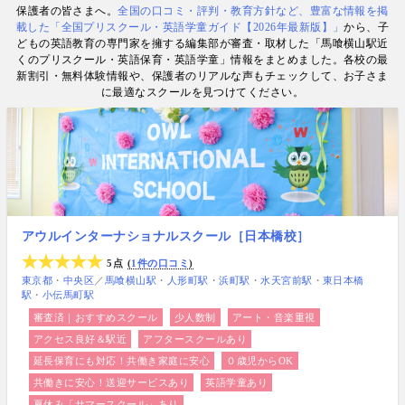
保護者の皆さまへ。
全国の口コミ・評判・教育方針など、豊富な情報を掲
数. 日経・AERA with kids・AERA・NewsPicks等の
載した「全国プリスクール・英語学童ガイド【2026年最新版】」
から、子
情報提供・寄稿・監修実績も豊富な“世界と子どもの
どもの英語教育の専門家を擁する編集部が審査・取材した「馬喰横山駅近
未来をつなぐ情報ハブ”です。
くのプリスクール・英語保育・英語学童」情報をまとめました。各校の最
新割引・無料体験情報や、保護者のリアルな声もチェックして、お子さま
に最適なスクールを見つけてください。
アウルインターナショナルスクール［日本橋校］
5点
1件の口コミ
東京都
中央区
／
馬喰横山駅
人形町駅
浜町駅
水天宮前駅
東日本橋
駅
小伝馬町駅
審査済｜おすすめスクール
少人数制
アート・音楽重視
アクセス良好＆駅近
アフタースクールあり
延長保育にも対応！共働き家庭に安心
０歳児からOK
共働きに安心！送迎サービスあり
英語学童あり
夏休み「サマースクール」あり