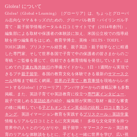
Glolea! について
Glolea!（Global＋Learning）［グローリア］は、ちょっとグローバ
ル志向なママ＆キッズのための、グローバル教育・バイリンガル子
育て・親子留学情報ポータル＆口コミサイトです（2014年創刊）。
編集部による取材や保護者の体験談に加え、米国公立校での指導経
験を持つ編集長をはじめ、教育学博士、英検・IELTS・TOEFL・
TOEIC講師、プリスクール経営者、親子英語・親子留学などに精通
した専門家、そして世界各国で子育て中の保護者の皆さまからのご
寄稿・ご監修を通じて、信頼できる教育情報を発信しています。は
じめての
子連れ海外旅行
の準備ガイドから、1日・1週間から実現で
きるプチ
親子留学
、各国の教育文化を体験できる最新の
サマースク
ール
情報まで幅広く網羅。
世界の子育て・教育事情
を現地からレポ
ートするGlolea!［グローリア］アンバサダーからの連載記事も多数
掲載。また、英語子育てや英語教育に役立つ
専門家インタビュー
、
親子で楽しめる
英語絵本
の紹介、編集部が実際に取材・厳正な審査
の後に掲載している
子どもオンライン英会話の比較・口コミ数ラン
キング
、英語イマージョン教育を実践する
プリスクール・英語学童
情報もリアルな口コミとともに充実掲載！ 多様な文化背景を持つ
世界中の人々とのつながりや、親子留学・サマースクール・英語教
育のリアルな体験談をもとに、子どもと一緒に世界を学び、広い視