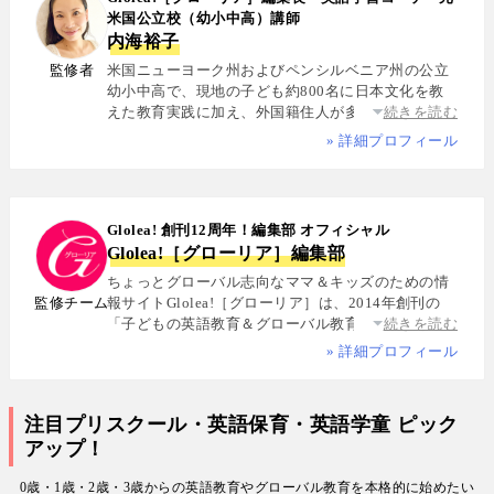
米国公立校（幼小中高）講師
内海裕子
監修者
米国ニューヨーク州およびペンシルベニア州の公立
幼小中高で、現地の子ども約800名に日本文化を教
えた教育実践に加え、外国籍住人が多数を占める多
続きを読む
国籍シェアハウスで約5年間生活し、リアルな多文化
» 詳細プロフィール
共生を体感. 帰国後は、リクルートと米About.com社
によるジョイントベンチャーAll Aboutの創成期に参
画し、英語教育・留学・ライフスタイル・海外旅行
分野の編集・Webプロデュースを担当. 現在は英語・
Glolea! 創刊12周年！編集部 オフィシャル
スペイン語・中国語・日本語の4言語を駆使し、世界
Glolea!［グローリア］編集部
中の女性や母親と対話・取材を継続. 親子留学、バイ
リンガル育児、おうち英語、子どもオンライン英会
ちょっとグローバル志向なママ＆キッズのための情
話に関する実体験に基づく信頼性の高い情報を発信
監修チーム
報サイトGlolea!［グローリア］は、2014年創刊の
している. 著書に『子育てツイッター入門』ほか、日
「子どもの英語教育＆グローバル教育」に特化した
続きを読む
経、AERA、NewsPicksなどでの寄稿・監修実績多数
専門メディア. 英語にはじめて触れるお子様から帰国
» 詳細プロフィール
子女まで、1週間からのプチ親子留学・英検・英語多
読・オンライン英会話・インター校などを年齢別・
目的別に厳選紹介. 編集長は、米国の幼小中高で約
注目プリスクール・英語保育・英語学童 ピック
800名にグローバル教育を実践した英語学習コーチ.
アップ！
寄稿者は教育学博士、インター校経営者、子ども向
けの英検1級・TOEIC・TOEFL・IELTS指導者、海外
0歳・1歳・2歳・3歳からの英語教育やグローバル教育を本格的に始めたい
で子育て中のワーキングママなど多様な専門家が多