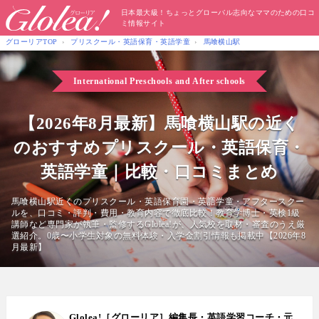
日本最大級！ちょっとグローバル志向なママのための口コ
ミ情報サイト
グローリアTOP
プリスクール・英語保育・英語学童
馬喰横山駅
International Preschools
and After schools
【2026年8月最新】馬喰横山駅の近く
のおすすめプリスクール・英語保育・
英語学童｜比較・口コミまとめ
馬喰横山駅近くのプリスクール・英語保育園・英語学童・アフタースクー
ルを、口コミ・評判・費用・教育内容で徹底比較！教育学博士・英検1級
講師など専門家が執筆・監修するGlolea!が、人気校を取材・審査のうえ厳
選紹介。0歳〜小学生対象の無料体験・入学金割引情報も掲載中【2026年8
月最新】
Glolea!［グローリア］編集長・英語学習コーチ・元