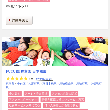
詳細はこちら >>
詳細を見る
FUTURE児童園 日本橋園
5点
2件の口コミ
東京都
中央区
／
人形町駅
東日本橋駅
馬喰横山駅
馬喰町駅
小伝馬町
駅
少人数制
アート・音楽重視
アクセス良好＆駅近
アフタースクールあり
共働き家庭に嬉しいサービス充実
給食サービスありで安心
日本人保育士が在籍で安心