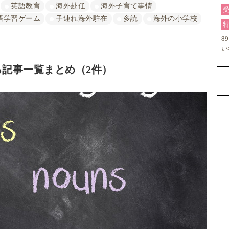
英語教育
海外赴任
海外子育て事情
語学習ゲーム
子連れ海外駐在
多読
海外の小学校
8
い
か
記事一覧まとめ（2件）