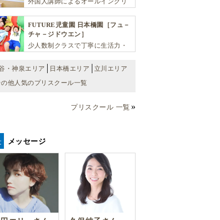
外国人講師によるオールイングリ
ッシュにこだわった少人数制のス
クールです。子ども達が英語を学
FUTURE児童園 日本橋園［フュ－
ぶだけではなく、英語で学ぶ環境
チャ－ジドウエン］
を提供します！
少人数制クラスで丁寧に生活力・
学力・思考力を伸ばしお子様の可
能性を広げます！
谷・神泉エリア
日本橋エリア
立川エリア
その他人気のプリスクール一覧
プリスクール 一覧
メッセージ