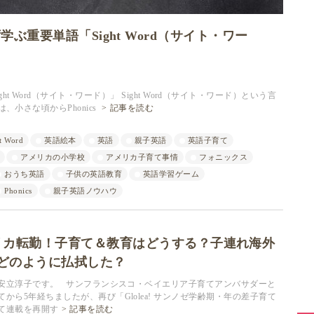
重要単語「Sight Word（サイト・ワー
 Word（サイト・ワード）」 Sight Word（サイト・ワード）という言
小さな頃からPhonics
記事を読む
t Word
英語絵本
英語
親子英語
英語子育て
アメリカの小学校
アメリカ子育て事情
フォニックス
おうち英語
子供の英語教育
英語学習ゲーム
Phonics
親子英語ノウハウ
リカ転勤！子育て＆教育はどうする？子連れ海外
どのように払拭した？
安立淳子です。 サンフランシスコ・ベイエリア子育てアンバサダーと
から5年経ちましたが、再び「Glolea! サンノゼ学齢期・年の差子育て
て連載を再開す
記事を読む