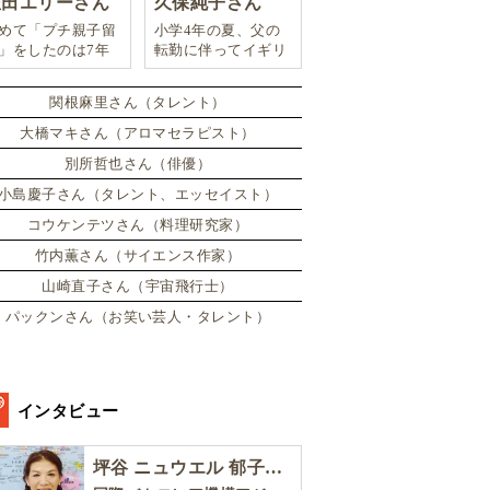
豊田エリーさん
久保純子さん
めて「プチ親子留
小学4年の夏、父の
」をしたのは7年
転勤に伴ってイギリ
。娘は2週間ロン
スに引っ越した。
ンのサマースクー
関根麻里さん（タレント）
に通い、英語劇に
戦したり、
大橋マキさん（アロマセラピスト）
別所哲也さん（俳優）
小島慶子さん（タレント、エッセイスト）
コウケンテツさん（料理研究家）
竹内薫さん（サイエンス作家）
山崎直子さん（宇宙飛行士）
パックンさん（お笑い芸人・タレント）
インタビュー
坪谷 ニュウエル 郁子さん［後編］