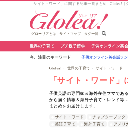
「サイト・ワード」に関する記事一覧まとめ | Glolea!
グローリアとは
サイトマップ
タグ一覧
グ
世界の子育て
プチ親子留学
子供オンライン英
ロ
今、注目のキーワード
子供オンライン英会話ランキ
ー
Glolea!
世界の子育て
サイト・ワード
リ
「サイト・ワード」
ア
子供英語の専門家＆海外在住ママであるG
ナ
から届く情報＆海外子育てトレンド等
ビ
まとめをお届けします。
サイト・ワード
チャプターブック
英語子育て
海外子育て
アメリ