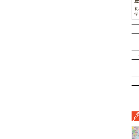
初
学
前
ド
ル
挑