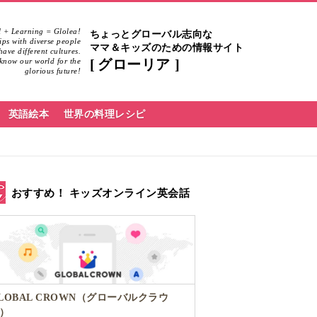
 + Learning = Glolea!
ちょっとグローバル志向な
hips with diverse people
ママ＆キッズのための情報サイト
ave different cultures.
know our world for the
グローリア
glorious future!
英語絵本
世界の料理レシピ
おすすめ！ キッズオンライン英会話
LOBAL CROWN（グローバルクラウ
）