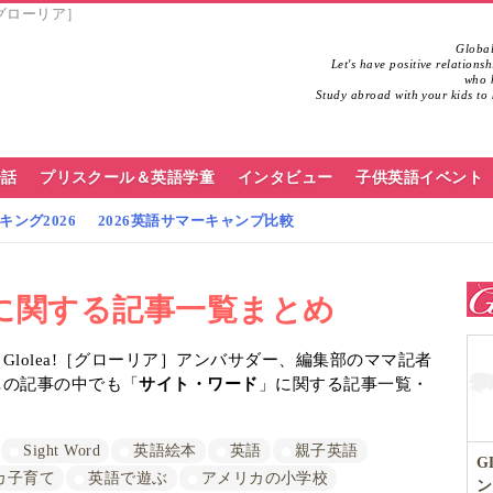
［グローリア］
Global
Let's have positive relations
who h
Study abroad with your kids to 
会話
プリスクール＆英語学童
インタビュー
子供英語イベント
ング2026
2026英語サマーキャンプ比較
に関する記事一覧まとめ
lolea!［グローリア］アンバサダー、編集部のママ記者
…の記事の中でも「
サイト・ワード
」に関する記事一覧・
Sight Word
英語絵本
英語
親子英語
G
カ子育て
英語で遊ぶ
アメリカの小学校
ン