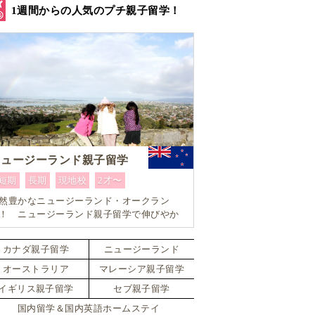
1週間からの人気のプチ親子留学！
ニュージーランド親子留学
短期
長期
現地校
2才〜
然豊かなニュージーランド・オークラン
！ ニュージーランド親子留学で伸びやか
教育を体験。10歳以上であれば小学生でも
身留学可能なスペシャルプラン！！
カナダ親子留学
ニュージーランド
オーストラリア
マレーシア親子留学
イギリス親子留学
セブ親子留学
国内留学＆国内英語ホームステイ