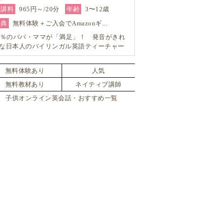
受講料
965円～/20分
年齢
3〜12歳
特典
無料体験＋ご入会でAmazonギ...
9％のパパ・ママが「満足」！ 発音がきれ
な日本人のバイリンガル英語ティーチャー
ら学ぶはじめてのマンツーマン英会話
無料体験あり
人気
無料教材あり
ネイティブ講師
子供オンライン英会話・おすすめ一覧