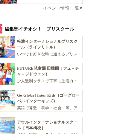
イベント情報 一覧
編集部イチオシ！ プリスクール
松濤インターナショナルプリスク
ール（ライフリトル）
いつでも好きな時に通えるプリス
クール！ 子ども達一人ひとりの個
性を尊重し、想像力豊かな感性、
FUTURE児童園 田端園［フュ－チ
自ら進んで学ぶこと、考える力を
ャ－ジドウエン］
育みます
少人数制クラスで丁寧に生活力・
学力・思考力を伸ばしお子様の可
能性を広げます！
Go Global Inter Kids（ゴーグロー
バルインターキッズ）
英語で算数・科学・社会…等、ア
カデミックな能力や探究心を飛躍
的に伸ばし世界で活躍する子ども
アウルインターナショナルスクー
達を育む少人数制のプリスクール
ル［日本橋校］
です。