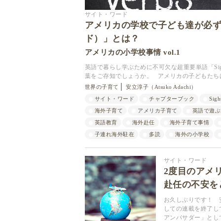
サイト・ワード
アメリカの学校で子ども達が必ず学ぶ
ド）」とは？
アメリカの小学校事情 vol.1
英語で暮らし学ぶために不可欠な超重要単語「Sight
葉をご存知でしょうか。 アメリカの子どもたちは、
世界の子育て
安立淳子（Atsuko Adachi）
サイト・ワード
チャプターブック
Sigh
海外子育て
アメリカ子育て
英語で遊ぶ
英語教育
海外赴任
海外子育て事情
子連れ海外駐在
多読
海外の小学校
サイト・ワード
2度目のアメ
赴任の不安を
お久しぶりです！ 
しての連載を終了して
アンバサダー」とし