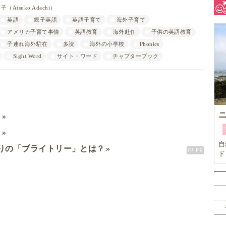
（Atsuko Adachi）
英語
親子英語
英語子育て
海外子育て
アメリカ子育て事情
英語教育
海外赴任
子供の英語教育
子連れ海外駐在
多読
海外の小学校
Phonics
Sight Word
サイト・ワード
チャプターブック
ミ
ド
自
りの「ブライトリー」とは？
ド
な
単