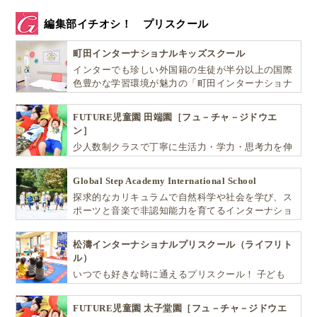
編集部イチオシ！ プリスクール
町田インターナショナルキッズスクール
インターでも珍しい外国籍の生徒が半分以上の国際
色豊かな学習環境が魅力の「町田インターナショナ
ルキッズスクール」。
FUTURE児童園 田端園［フュ－チャ－ジドウエ
ン］
少人数制クラスで丁寧に生活力・学力・思考力を伸
ばしお子様の可能性を広げます！
Global Step Academy International School
探求的なカリキュラムで自然科学や社会を学び、ス
ポーツと音楽で非認知能力を育てるインターナショ
ナル・プリスクールです。
松濤インターナショナルプリスクール（ライフリト
ル）
いつでも好きな時に通えるプリスクール！ 子ども
達一人ひとりの個性を尊重し、想像力豊かな感性、
自ら進んで学ぶこと、考える力を育みます
FUTURE児童園 太子堂園［フュ－チャ－ジドウエ