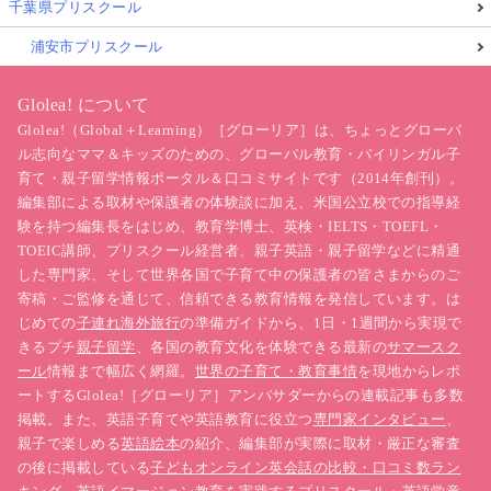
千葉県プリスクール
浦安市プリスクール
Glolea! について
Glolea!（Global＋Learning）［グローリア］は、ちょっとグローバ
ル志向なママ＆キッズのための、グローバル教育・バイリンガル子
育て・親子留学情報ポータル＆口コミサイトです（2014年創刊）。
編集部による取材や保護者の体験談に加え、米国公立校での指導経
験を持つ編集長をはじめ、教育学博士、英検・IELTS・TOEFL・
TOEIC講師、プリスクール経営者、親子英語・親子留学などに精通
した専門家、そして世界各国で子育て中の保護者の皆さまからのご
寄稿・ご監修を通じて、信頼できる教育情報を発信しています。は
じめての
子連れ海外旅行
の準備ガイドから、1日・1週間から実現で
きるプチ
親子留学
、各国の教育文化を体験できる最新の
サマースク
ール
情報まで幅広く網羅。
世界の子育て・教育事情
を現地からレポ
ートするGlolea!［グローリア］アンバサダーからの連載記事も多数
掲載。また、英語子育てや英語教育に役立つ
専門家インタビュー
、
親子で楽しめる
英語絵本
の紹介、編集部が実際に取材・厳正な審査
の後に掲載している
子どもオンライン英会話の比較・口コミ数ラン