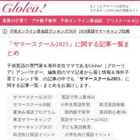
ちょっとグローバル志向な
ママ＆キッズのための情報サイト
グ
世界の子育て
プチ親子留学
子供オンライン英会話
プリスクール＆英
ロ
子供オンライン英会話ランキング2026
2026英語サマーキャンプ比較
ー
「サマースクール2025」に関する記事一覧ま
とめ
リ
ア
子供英語の専門家＆海外在住ママであるGlolea!［グローリ
ア］アンバサダー、編集部のママ記者から届く情報＆海外子
ナ
育てトレンド等…の記事の中でも「
サマースクール2025
」に
関する記事一覧・まとめをお届けします。
ビ
サマースクール2025
英語で学ぶ夏休み
サマースクール比較
小学生英語学習
幼児英語体験
夏休み英語プログラム
国内親子留学
英語初心者OK
東京サマーキャンプ
英語サマースクール2025
サマーキャンプ2025
子ども英語教育
幼児向け英語イベント
小学生向け英語イベント