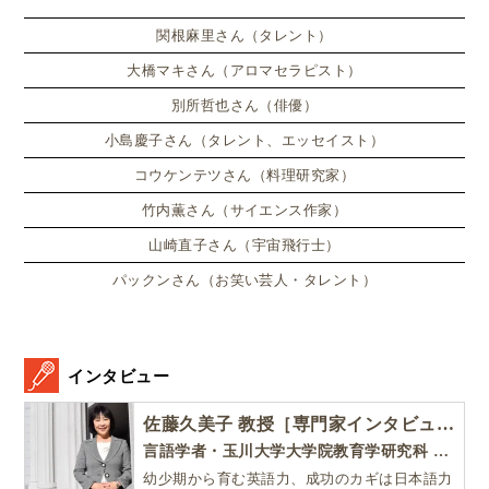
ンドンのサマースクールに通
い、英語劇に挑戦したり、
関根麻里さん（タレント）
大橋マキさん（アロマセラピスト）
別所哲也さん（俳優）
小島慶子さん（タレント、エッセイスト）
コウケンテツさん（料理研究家）
竹内薫さん（サイエンス作家）
山崎直子さん（宇宙飛行士）
パックンさん（お笑い芸人・タレント）
インタビュー
佐藤久美子 教授［専門家インタビュー］
言語学者・玉川大学大学院教育学研究科 教授・NHK「えいごであそぼ」総合指導
幼少期から育む英語力、成功のカギは日本語力