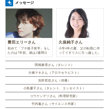
メッセージ
豊田エリーさん
久保純子さん
初めて「プチ親子留学」をし
小学4年の夏、父の転勤に伴
たのは7年前。娘は2週間ロ
ってイギリスに引っ越した。
ンドンのサマースクールに通
い、英語劇に挑戦したり、
関根麻里さん（タレント）
大橋マキさん（アロマセラピスト）
別所哲也さん（俳優）
小島慶子さん（タレント、エッセイスト）
コウケンテツさん（料理研究家）
竹内薫さん（サイエンス作家）