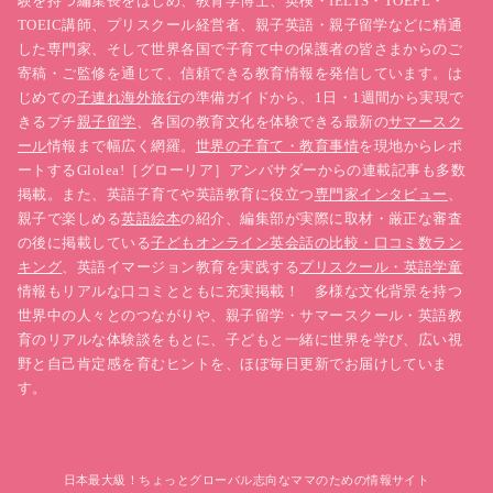
験を持つ編集長をはじめ、教育学博士、英検・IELTS・TOEFL・
TOEIC講師、プリスクール経営者、親子英語・親子留学などに精通
した専門家、そして世界各国で子育て中の保護者の皆さまからのご
寄稿・ご監修を通じて、信頼できる教育情報を発信しています。は
じめての
子連れ海外旅行
の準備ガイドから、1日・1週間から実現で
きるプチ
親子留学
、各国の教育文化を体験できる最新の
サマースク
ール
情報まで幅広く網羅。
世界の子育て・教育事情
を現地からレポ
ートするGlolea!［グローリア］アンバサダーからの連載記事も多数
掲載。また、英語子育てや英語教育に役立つ
専門家インタビュー
、
親子で楽しめる
英語絵本
の紹介、編集部が実際に取材・厳正な審査
の後に掲載している
子どもオンライン英会話の比較・口コミ数ラン
キング
、英語イマージョン教育を実践する
プリスクール・英語学童
情報もリアルな口コミとともに充実掲載！ 多様な文化背景を持つ
世界中の人々とのつながりや、親子留学・サマースクール・英語教
育のリアルな体験談をもとに、子どもと一緒に世界を学び、広い視
野と自己肯定感を育むヒントを、ほぼ毎日更新でお届けしていま
す。
日本最大級！ちょっとグローバル志向なママのための情報サイト