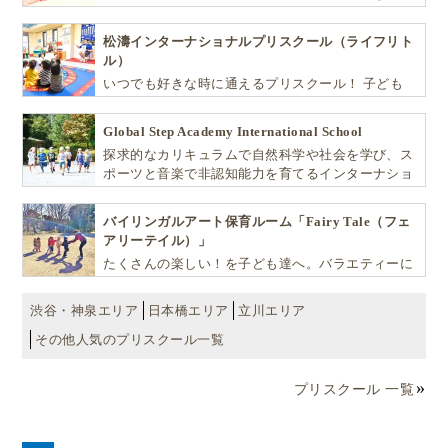
や探究心を飛躍的に伸ばし世界で活躍する子ども達
を育む少人数制のプリスクールです。
松濤インターナショナルプリスクール（ライフリト
ル）
いつでも好きな時に通えるプリスクール！ 子ども
達一人ひとりの個性を尊重し、想像力豊かな感性、
自ら進んで学ぶこと、考える力を育みます
Global Step Academy International School
探求的なカリキュラムで自然科学や社会を学び、ス
ポーツと音楽で非認知能力を育てるインターナショ
ナル・プリスクールです。
バイリンガルアート保育ルーム「Fairy Tale（フェ
アリーテイル）」
たくさんの楽しい！を子ども達へ。バラエティーに
富んだプログラムとバイリンガル保育で子供達の
『生きる力』を育てます。
渋谷・神泉エリア
日本橋エリア
立川エリア
その他人気のプリスクール一覧
プリスクール 一覧