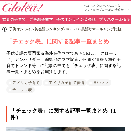
ちょっとグローバル志向な
ママ＆キッズのための情報サイト
グ
世界の子育て
プチ親子留学
子供オンライン英会話
プリスクール＆英
ロ
子供オンライン英会話ランキング2026
2026英語サマーキャンプ比較
ー
「チェック表」に関する記事一覧まとめ
リ
子供英語の専門家＆海外在住ママであるGlolea!［グローリ
ア］アンバサダー、編集部のママ記者から届く情報＆海外子
ア
育てトレンド等…の記事の中でも「
チェック表
」に関する記
ナ
事一覧・まとめをお届けします。
ビ
アメリカ子育て
アメリカ子育て事情
良いママ
チェック表
「チェック表」に関する記事一覧まとめ（1
件）