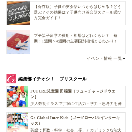
【保存版】子供の英会話いつからはじめる？どう
選ぶ？その効果は？子供向け英会話スクール選び
方完全ガイド！
プチ親子留学の費用・相場はどれくらい？ 短
期：1週間〜4週間の主要国別相場まるわかり！
イベント情報 一覧
編集部イチオシ！ プリスクール
FUTURE児童園 田端園［フュ－チャ－ジドウエ
ン］
少人数制クラスで丁寧に生活力・学力・思考力を伸
ばしお子様の可能性を広げます！
Go Global Inter Kids（ゴーグローバルインターキ
ッズ）
英語で算数・科学・社会…等、アカデミックな能力