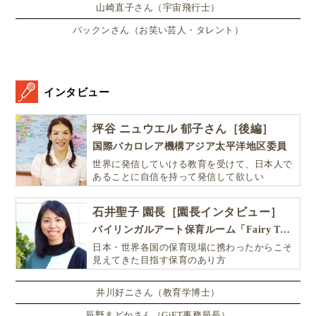
山崎直子さん（宇宙飛行士）
パックンさん（お笑い芸人・タレント）
インタビュー
坪谷 ニュウエル 郁子さん［後編］
国際バカロレア機構アジア太平洋地区委員
世界に発信していける教育を受けて、日本人で
あることに自信を持って発信して欲しい
石井聖子 園長［園長インタビュー］
バイリンガルアート保育ルーム「Fairy Tale（フェアリーテイル）」
日本・世界各国の保育現場に携わったからこそ
見えてきた目指す保育のあり方
井川好ニさん（教育学博士）
辰野まどかさん（GiFT事務局長）