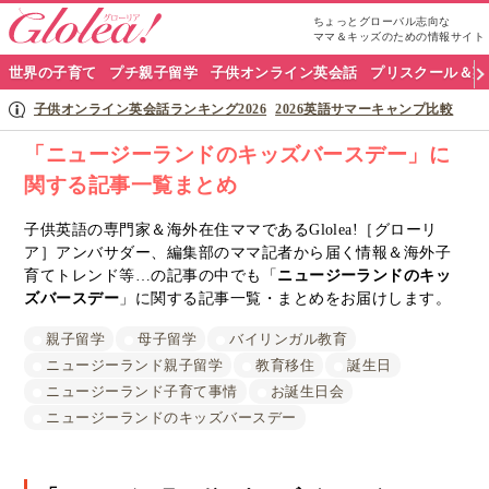
ちょっとグローバル志向な
ママ＆キッズのための情報サイト
グ
世界の子育て
プチ親子留学
子供オンライン英会話
プリスクール＆英
ロ
子供オンライン英会話ランキング2026
2026英語サマーキャンプ比較
ー
「ニュージーランドのキッズバースデー」に
関する記事一覧まとめ
リ
ア
子供英語の専門家＆海外在住ママであるGlolea!［グローリ
ア］アンバサダー、編集部のママ記者から届く情報＆海外子
ナ
育てトレンド等…の記事の中でも「
ニュージーランドのキッ
ズバースデー
」に関する記事一覧・まとめをお届けします。
ビ
親子留学
母子留学
バイリンガル教育
ニュージーランド親子留学
教育移住
誕生日
ニュージーランド子育て事情
お誕生日会
ニュージーランドのキッズバースデー