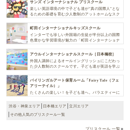
サンズ インターナショナル プリスクール
楽しい英語環境の中で子ども達が“真の国際人”とな
るための基礎を育む少人数制のアットホームなスク
ールです
町田インターナショナルキッズスクール
インターでも珍しい外国籍の生徒が半分以上の国際
色豊かな学習環境が魅力の「町田インターナショナ
ルキッズスクール」。
アウルインターナショナルスクール［日本橋校］
外国人講師によるオールイングリッシュにこだわっ
た少人数制のスクールです。子ども達が英語を学ぶ
だけではなく、英語で学ぶ環境を提供します！
バイリンガルアート保育ルーム「Fairy Tale（フェ
アリーテイル）」
たくさんの楽しい！を子ども達へ。バラエティーに
富んだプログラムとバイリンガル保育で子供達の
『生きる力』を育てます。
渋谷・神泉エリア
日本橋エリア
立川エリア
その他人気のプリスクール一覧
プリスクール 一覧