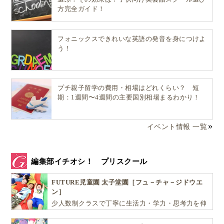
方完全ガイド！
フォニックスできれいな英語の発音を身につけよ
う！
プチ親子留学の費用・相場はどれくらい？ 短
期：1週間〜4週間の主要国別相場まるわかり！
イベント情報 一覧
編集部イチオシ！ プリスクール
FUTURE児童園 太子堂園［フュ－チャ－ジドウエ
ン］
少人数制クラスで丁寧に生活力・学力・思考力を伸
ばしお子様の可能性を広げます！