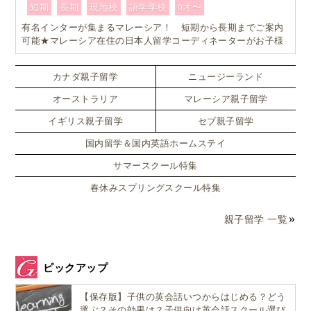
短期
長期
現地校
語学学校
0才〜
有名インターが集まるマレーシア！ 短期から長期までご案内
可能★マレーシア在住の日本人留学コーディネーターがお子様
お一人おひとりに合ったワンランク上のマレーシア親子留学を
カスタマイズ
カナダ親子留学
ニュージーランド
オーストラリア
マレーシア親子留学
イギリス親子留学
セブ親子留学
国内留学＆国内英語ホームステイ
サマースクール特集
春休みスプリングスクール特集
親子留学 一覧
ピックアップ
【保存版】子供の英会話いつからはじめる？どう
選ぶ？その効果は？子供向け英会話スクール選び