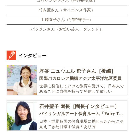
コウケンテツさん（料理研究家）
竹内薫さん（サイエンス作家）
山崎直子さん（宇宙飛行士）
パックンさん（お笑い芸人・タレント）
インタビュー
坪谷 ニュウエル 郁子さん［後編］
国際バカロレア機構アジア太平洋地区委員
世界に発信していける教育を受けて、日本人で
あることに自信を持って発信して欲しい
石井聖子 園長［園長インタビュー］
バイリンガルアート保育ルーム「Fairy Tale（フェアリーテイル）」
日本・世界各国の保育現場に携わったからこそ
見えてきた目指す保育のあり方