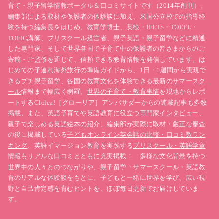
育て・親子留学情報ポータル＆口コミサイトです（2014年創刊）。
編集部による取材や保護者の体験談に加え、米国公立校での指導経
験を持つ編集長をはじめ、教育学博士、英検・IELTS・TOEFL・
TOEIC講師、プリスクール経営者、親子英語・親子留学などに精通
した専門家、そして世界各国で子育て中の保護者の皆さまからのご
寄稿・ご監修を通じて、信頼できる教育情報を発信しています。は
じめての
子連れ海外旅行
の準備ガイドから、1日・1週間から実現で
きるプチ
親子留学
、各国の教育文化を体験できる最新の
サマースク
ール
情報まで幅広く網羅。
世界の子育て・教育事情
を現地からレポ
ートするGlolea!［グローリア］アンバサダーからの連載記事も多数
掲載。また、英語子育てや英語教育に役立つ
専門家インタビュー
、
親子で楽しめる
英語絵本
の紹介、編集部が実際に取材・厳正な審査
の後に掲載している
子どもオンライン英会話の比較・口コミ数ラン
キング
、英語イマージョン教育を実践する
プリスクール・英語学童
情報もリアルな口コミとともに充実掲載！ 多様な文化背景を持つ
世界中の人々とのつながりや、親子留学・サマースクール・英語教
育のリアルな体験談をもとに、子どもと一緒に世界を学び、広い視
野と自己肯定感を育むヒントを、ほぼ毎日更新でお届けしていま
す。