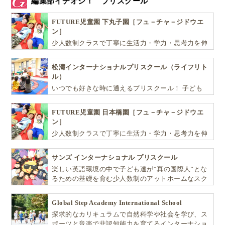
編集部イチオシ！ プリスクール
FUTURE児童園 下丸子園［フュ－チャ－ジドウエ
ン］
少人数制クラスで丁寧に生活力・学力・思考力を伸
ばしお子様の可能性を広げます！
松濤インターナショナルプリスクール（ライフリト
ル）
いつでも好きな時に通えるプリスクール！ 子ども
達一人ひとりの個性を尊重し、想像力豊かな感性、
自ら進んで学ぶこと、考える力を育みます
FUTURE児童園 日本橋園［フュ－チャ－ジドウエ
ン］
少人数制クラスで丁寧に生活力・学力・思考力を伸
ばしお子様の可能性を広げます！
サンズ インターナショナル プリスクール
楽しい英語環境の中で子ども達が“真の国際人”とな
るための基礎を育む少人数制のアットホームなスク
ールです
Global Step Academy International School
探求的なカリキュラムで自然科学や社会を学び、ス
ポーツと音楽で非認知能力を育てるインターナショ