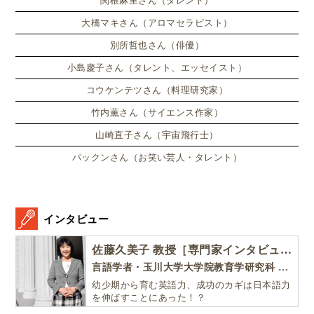
関根麻里さん（タレント）
大橋マキさん（アロマセラピスト）
別所哲也さん（俳優）
小島慶子さん（タレント、エッセイスト）
コウケンテツさん（料理研究家）
竹内薫さん（サイエンス作家）
山崎直子さん（宇宙飛行士）
パックンさん（お笑い芸人・タレント）
インタビュー
佐藤久美子 教授［専門家インタビュー］
言語学者・玉川大学大学院教育学研究科 教授・NHK「えいごであそぼ」総合指導
幼少期から育む英語力、成功のカギは日本語力
を伸ばすことにあった！？