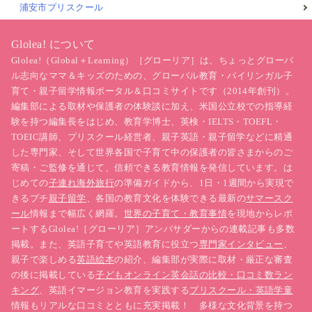
浦安市プリスクール
Glolea! について
Glolea!（Global＋Learning）［グローリア］は、ちょっとグローバ
ル志向なママ＆キッズのための、グローバル教育・バイリンガル子
育て・親子留学情報ポータル＆口コミサイトです（2014年創刊）。
編集部による取材や保護者の体験談に加え、米国公立校での指導経
験を持つ編集長をはじめ、教育学博士、英検・IELTS・TOEFL・
TOEIC講師、プリスクール経営者、親子英語・親子留学などに精通
した専門家、そして世界各国で子育て中の保護者の皆さまからのご
寄稿・ご監修を通じて、信頼できる教育情報を発信しています。は
じめての
子連れ海外旅行
の準備ガイドから、1日・1週間から実現で
きるプチ
親子留学
、各国の教育文化を体験できる最新の
サマースク
ール
情報まで幅広く網羅。
世界の子育て・教育事情
を現地からレポ
ートするGlolea!［グローリア］アンバサダーからの連載記事も多数
掲載。また、英語子育てや英語教育に役立つ
専門家インタビュー
、
親子で楽しめる
英語絵本
の紹介、編集部が実際に取材・厳正な審査
の後に掲載している
子どもオンライン英会話の比較・口コミ数ラン
キング
、英語イマージョン教育を実践する
プリスクール・英語学童
情報もリアルな口コミとともに充実掲載！ 多様な文化背景を持つ