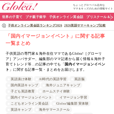
ちょっとグローバル志向な
ママ＆キッズのための情報サイト
グ
世界の子育て
プチ親子留学
子供オンライン英会話
プリスクール＆英
ロ
子供オンライン英会話ランキング2026
2026英語サマーキャンプ比較
ー
「国内イマージョンイベント」に関する記事
一覧まとめ
リ
ア
子供英語の専門家＆海外在住ママであるGlolea!［グローリ
ア］アンバサダー、編集部のママ記者から届く情報＆海外子
ナ
育てトレンド等…の記事の中でも「
国内イマージョンイベン
ト
」に関する記事一覧・まとめをお届けします。
ビ
英語漬け体験
AI時代の英語学習
英語脳
国内英語キャンプ
海外ジュニアキャンプ
子ども英語教育
ホームステイ体験
国内イマージョンイベント
イマージョン学習
こどもオンライン英会話
Glolea!編集部 実体験
英語キャンプ
海外サマースクール