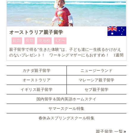
オーストラリア親子留学
短期
長期
現地校
4才〜
親子留学で得る“生きた体験”は、子ども達に一生残るかけがえ
のないプレゼント！ ワーキングマザーにもおすすめ！ 1週間
からはじめるオーストラリア親子留学
カナダ親子留学
ニュージーランド
オーストラリア
マレーシア親子留学
イギリス親子留学
セブ親子留学
国内留学＆国内英語ホームステイ
サマースクール特集
春休みスプリングスクール特集
親子留学 一覧