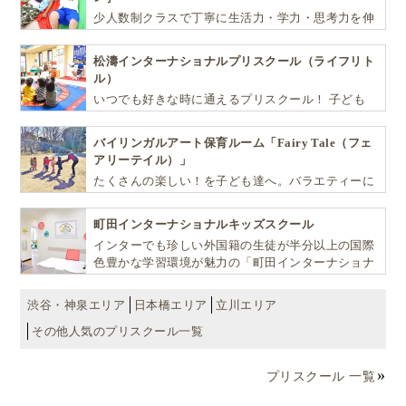
少人数制クラスで丁寧に生活力・学力・思考力を伸
ばしお子様の可能性を広げます！
松濤インターナショナルプリスクール（ライフリト
ル）
いつでも好きな時に通えるプリスクール！ 子ども
達一人ひとりの個性を尊重し、想像力豊かな感性、
自ら進んで学ぶこと、考える力を育みます
バイリンガルアート保育ルーム「Fairy Tale（フェ
アリーテイル）」
たくさんの楽しい！を子ども達へ。バラエティーに
富んだプログラムとバイリンガル保育で子供達の
『生きる力』を育てます。
町田インターナショナルキッズスクール
インターでも珍しい外国籍の生徒が半分以上の国際
色豊かな学習環境が魅力の「町田インターナショナ
ルキッズスクール」。
渋谷・神泉エリア
日本橋エリア
立川エリア
その他人気のプリスクール一覧
プリスクール 一覧