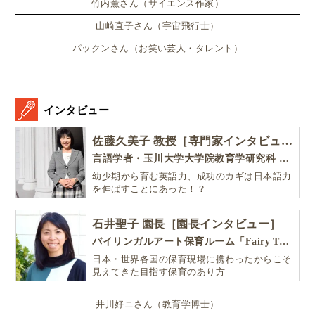
竹内薫さん（サイエンス作家）
山崎直子さん（宇宙飛行士）
パックンさん（お笑い芸人・タレント）
インタビュー
佐藤久美子 教授［専門家インタビュー］
言語学者・玉川大学大学院教育学研究科 教授・NHK「えいごであそぼ」総合指導
幼少期から育む英語力、成功のカギは日本語力
を伸ばすことにあった！？
石井聖子 園長［園長インタビュー］
バイリンガルアート保育ルーム「Fairy Tale（フェアリーテイル）」
日本・世界各国の保育現場に携わったからこそ
見えてきた目指す保育のあり方
井川好ニさん（教育学博士）