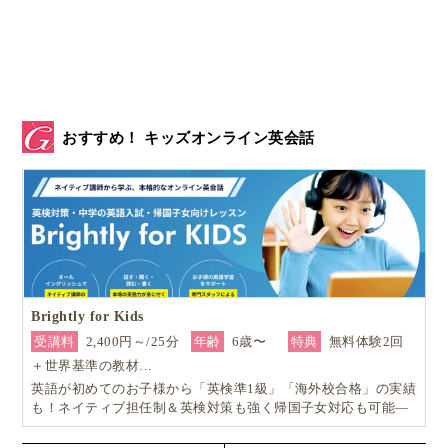
おすすめ！ キッズオンライン英会話
Brightly for Kids
受講料
2,400円～/25分
年齢
6歳〜
特典
無料体験2回
＋世界基準の教材…
英語が初めてのお子様から「英検準1級」「海外校合格」の実績
も！ネイティブ担任制＆英検対策も強く帰国子女対応も可能―
小学生からの4技能本格英会話『Brightly for Kids｜ブライトリ
ー』