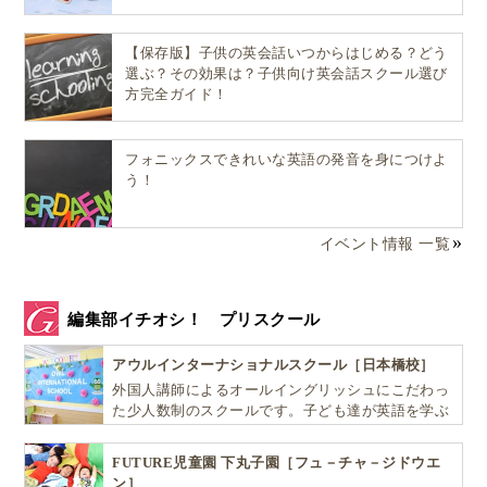
【保存版】子供の英会話いつからはじめる？どう
選ぶ？その効果は？子供向け英会話スクール選び
方完全ガイド！
フォニックスできれいな英語の発音を身につけよ
う！
イベント情報 一覧
編集部イチオシ！ プリスクール
アウルインターナショナルスクール［日本橋校］
外国人講師によるオールイングリッシュにこだわっ
た少人数制のスクールです。子ども達が英語を学ぶ
だけではなく、英語で学ぶ環境を提供します！
FUTURE児童園 下丸子園［フュ－チャ－ジドウエ
ン］