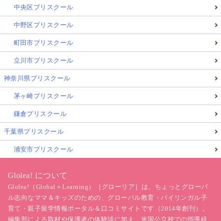
中央区プリスクール
中野区プリスクール
町田市プリスクール
立川市プリスクール
神奈川県プリスクール
茅ヶ崎プリスクール
鎌倉プリスクール
千葉県プリスクール
浦安市プリスクール
Glolea! について
Glolea!（Global＋Learning）［グローリア］は、ちょっとグローバ
ル志向なママ＆キッズのための、グローバル教育・バイリンガル子
育て・親子留学情報ポータル＆口コミサイトです（2014年創刊）。
編集部による取材や保護者の体験談に加え、米国公立校での指導経