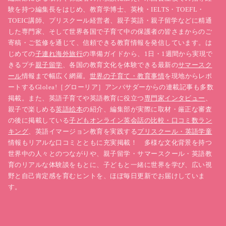
験を持つ編集長をはじめ、教育学博士、英検・IELTS・TOEFL・
TOEIC講師、プリスクール経営者、親子英語・親子留学などに精通
した専門家、そして世界各国で子育て中の保護者の皆さまからのご
寄稿・ご監修を通じて、信頼できる教育情報を発信しています。は
じめての
子連れ海外旅行
の準備ガイドから、1日・1週間から実現で
きるプチ
親子留学
、各国の教育文化を体験できる最新の
サマースク
ール
情報まで幅広く網羅。
世界の子育て・教育事情
を現地からレポ
ートするGlolea!［グローリア］アンバサダーからの連載記事も多数
掲載。また、英語子育てや英語教育に役立つ
専門家インタビュー
、
親子で楽しめる
英語絵本
の紹介、編集部が実際に取材・厳正な審査
の後に掲載している
子どもオンライン英会話の比較・口コミ数ラン
キング
、英語イマージョン教育を実践する
プリスクール・英語学童
情報もリアルな口コミとともに充実掲載！ 多様な文化背景を持つ
世界中の人々とのつながりや、親子留学・サマースクール・英語教
育のリアルな体験談をもとに、子どもと一緒に世界を学び、広い視
野と自己肯定感を育むヒントを、ほぼ毎日更新でお届けしていま
す。