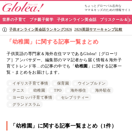
ちょっとグローバル志向な
ママ＆キッズのための情報サイト
グ
世界の子育て
プチ親子留学
子供オンライン英会話
プリスクール＆英
ロ
子供オンライン英会話ランキング2026
2026英語サマーキャンプ比較
ー
「幼稚園」に関する記事一覧まとめ
リ
子供英語の専門家＆海外在住ママであるGlolea!［グローリ
ア］アンバサダー、編集部のママ記者から届く情報＆海外子
ア
育てトレンド等…の記事の中でも「
幼稚園
」に関する記事一
ナ
覧・まとめをお届けします。
ビ
イギリス子育て事情
保育園
ウインブルドン
テニス
幼稚園
TPO
海外移住
海外駐在
ヨーロッパ子育て事情
セレブリティー
グランドスラム
「幼稚園」に関する記事一覧まとめ（1件）