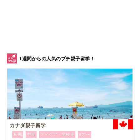
1週間からの人気のプチ親子留学！
カナダ親子留学
短期
中期
デイケア・学校等
0才〜