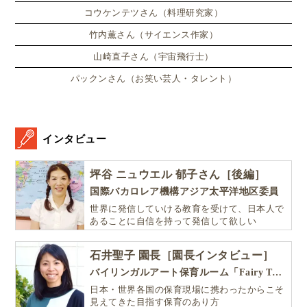
コウケンテツさん（料理研究家）
竹内薫さん（サイエンス作家）
山崎直子さん（宇宙飛行士）
パックンさん（お笑い芸人・タレント）
インタビュー
坪谷 ニュウエル 郁子さん［後編］
国際バカロレア機構アジア太平洋地区委員
世界に発信していける教育を受けて、日本人で
あることに自信を持って発信して欲しい
石井聖子 園長［園長インタビュー］
バイリンガルアート保育ルーム「Fairy Tale（フェアリーテイル）」
日本・世界各国の保育現場に携わったからこそ
見えてきた目指す保育のあり方