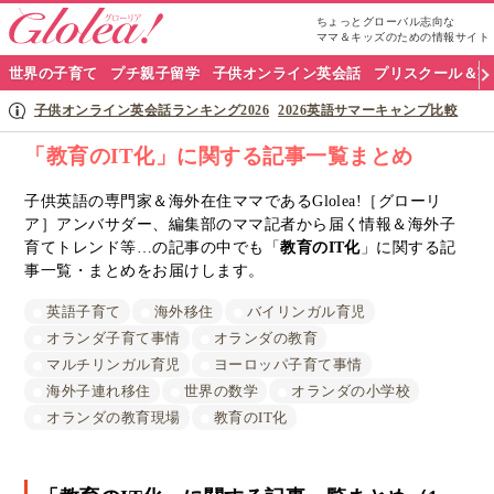
ちょっとグローバル志向な
ママ＆キッズのための情報サイト
グ
世界の子育て
プチ親子留学
子供オンライン英会話
プリスクール＆英
ロ
子供オンライン英会話ランキング2026
2026英語サマーキャンプ比較
ー
「教育のIT化」に関する記事一覧まとめ
リ
子供英語の専門家＆海外在住ママであるGlolea!［グローリ
ア］アンバサダー、編集部のママ記者から届く情報＆海外子
ア
育てトレンド等…の記事の中でも「
教育のIT化
」に関する記
ナ
事一覧・まとめをお届けします。
ビ
英語子育て
海外移住
バイリンガル育児
オランダ子育て事情
オランダの教育
マルチリンガル育児
ヨーロッパ子育て事情
海外子連れ移住
世界の数学
オランダの小学校
オランダの教育現場
教育のIT化