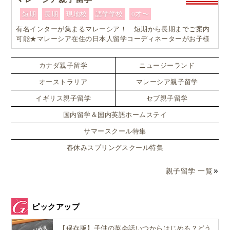
短期
長期
現地校
語学学校
0才〜
有名インターが集まるマレーシア！ 短期から長期までご案内
可能★マレーシア在住の日本人留学コーディネーターがお子様
お一人おひとりに合ったワンランク上のマレーシア親子留学を
カスタマイズ
カナダ親子留学
ニュージーランド
オーストラリア
マレーシア親子留学
イギリス親子留学
セブ親子留学
国内留学＆国内英語ホームステイ
サマースクール特集
春休みスプリングスクール特集
親子留学 一覧
ピックアップ
【保存版】子供の英会話いつからはじめる？どう