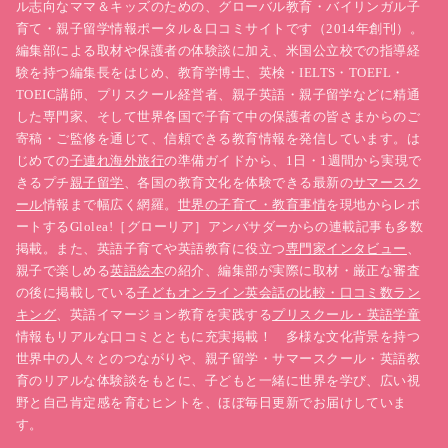
ル志向なママ＆キッズのための、グローバル教育・バイリンガル子
育て・親子留学情報ポータル＆口コミサイトです（2014年創刊）。
編集部による取材や保護者の体験談に加え、米国公立校での指導経
験を持つ編集長をはじめ、教育学博士、英検・IELTS・TOEFL・
TOEIC講師、プリスクール経営者、親子英語・親子留学などに精通
した専門家、そして世界各国で子育て中の保護者の皆さまからのご
寄稿・ご監修を通じて、信頼できる教育情報を発信しています。は
じめての
子連れ海外旅行
の準備ガイドから、1日・1週間から実現で
きるプチ
親子留学
、各国の教育文化を体験できる最新の
サマースク
ール
情報まで幅広く網羅。
世界の子育て・教育事情
を現地からレポ
ートするGlolea!［グローリア］アンバサダーからの連載記事も多数
掲載。また、英語子育てや英語教育に役立つ
専門家インタビュー
、
親子で楽しめる
英語絵本
の紹介、編集部が実際に取材・厳正な審査
の後に掲載している
子どもオンライン英会話の比較・口コミ数ラン
キング
、英語イマージョン教育を実践する
プリスクール・英語学童
情報もリアルな口コミとともに充実掲載！ 多様な文化背景を持つ
世界中の人々とのつながりや、親子留学・サマースクール・英語教
育のリアルな体験談をもとに、子どもと一緒に世界を学び、広い視
野と自己肯定感を育むヒントを、ほぼ毎日更新でお届けしていま
す。