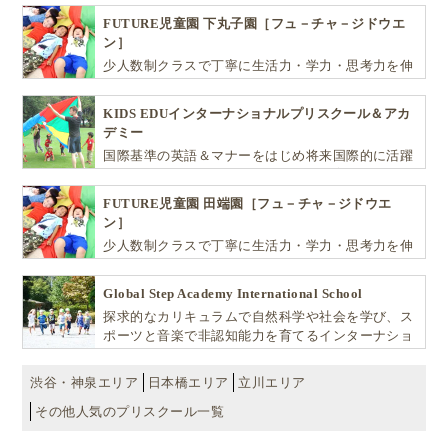
FUTURE児童園 下丸子園［フュ－チャ－ジドウエ
ン］
少人数制クラスで丁寧に生活力・学力・思考力を伸
ばしお子様の可能性を広げます！
KIDS EDUインターナショナルプリスクール＆アカ
デミー
国際基準の英語＆マナーをはじめ将来国際的に活躍
できるリーダーとしての多様な資質を育む「KIDS
EDU（キッズ・エデュ）」は幼児から小学生まで一
FUTURE児童園 田端園［フュ－チャ－ジドウエ
貫して学べる充実のカリキュラムが魅力です
ン］
少人数制クラスで丁寧に生活力・学力・思考力を伸
ばしお子様の可能性を広げます！
Global Step Academy International School
探求的なカリキュラムで自然科学や社会を学び、ス
ポーツと音楽で非認知能力を育てるインターナショ
ナル・プリスクールです。
渋谷・神泉エリア
日本橋エリア
立川エリア
その他人気のプリスクール一覧