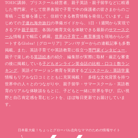
TOEIC講師、プリスクール経営者、親子英語・親子留学などに精通
した専門家、そして世界各国で子育て中の保護者の皆さまからのご
寄稿・ご監修を通じて、信頼できる教育情報を発信しています。は
じめての
子連れ海外旅行
の準備ガイドから、1日・1週間から実現で
きるプチ
親子留学
、各国の教育文化を体験できる最新の
サマースク
ール
情報まで幅広く網羅。
世界の子育て・教育事情
を現地からレポ
ートするGlolea!［グローリア］アンバサダーからの連載記事も多数
掲載。また、英語子育てや英語教育に役立つ
専門家インタビュー
、
親子で楽しめる
英語絵本
の紹介、編集部が実際に取材・厳正な審査
の後に掲載している
子どもオンライン英会話の比較・口コミ数ラン
キング
、英語イマージョン教育を実践する
プリスクール・英語学童
情報もリアルな口コミとともに充実掲載！ 多様な文化背景を持つ
世界中の人々とのつながりや、親子留学・サマースクール・英語教
育のリアルな体験談をもとに、子どもと一緒に世界を学び、広い視
野と自己肯定感を育むヒントを、ほぼ毎日更新でお届けしていま
す。
日本最大級！ちょっとグローバル志向なママのための情報サイト