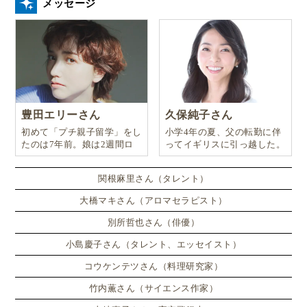
メッセージ
豊田エリーさん
久保純子さん
初めて「プチ親子留学」をし
小学4年の夏、父の転勤に伴
たのは7年前。娘は2週間ロ
ってイギリスに引っ越した。
ンドンのサマースクールに通
い、英語劇に挑戦したり、
関根麻里さん（タレント）
大橋マキさん（アロマセラピスト）
別所哲也さん（俳優）
小島慶子さん（タレント、エッセイスト）
コウケンテツさん（料理研究家）
竹内薫さん（サイエンス作家）