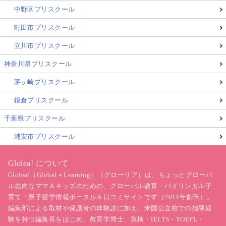
中野区プリスクール
町田市プリスクール
立川市プリスクール
神奈川県プリスクール
茅ヶ崎プリスクール
鎌倉プリスクール
千葉県プリスクール
浦安市プリスクール
Glolea! について
Glolea!（Global＋Learning）［グローリア］は、ちょっとグローバ
ル志向なママ＆キッズのための、グローバル教育・バイリンガル子
育て・親子留学情報ポータル＆口コミサイトです（2014年創刊）。
編集部による取材や保護者の体験談に加え、米国公立校での指導経
験を持つ編集長をはじめ、教育学博士、英検・IELTS・TOEFL・