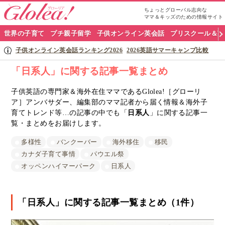
ちょっとグローバル志向な
ママ＆キッズのための情報サイト
グ
世界の子育て
プチ親子留学
子供オンライン英会話
プリスクール＆英
ロ
子供オンライン英会話ランキング2026
2026英語サマーキャンプ比較
ー
「日系人」に関する記事一覧まとめ
リ
子供英語の専門家＆海外在住ママであるGlolea!［グローリ
ア］アンバサダー、編集部のママ記者から届く情報＆海外子
ア
育てトレンド等…の記事の中でも「
日系人
」に関する記事一
ナ
覧・まとめをお届けします。
ビ
多様性
バンクーバー
海外移住
移民
カナダ子育て事情
パウエル祭
オッペンハイマーパーク
日系人
「日系人」に関する記事一覧まとめ（1件）