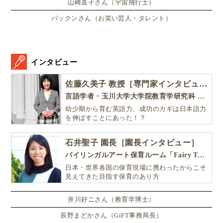
山崎直子さん（宇宙飛行士）
パックンさん（お笑い芸人・タレント）
インタビュー
佐藤久美子 教授［専門家インタビュー］
言語学者・玉川大学大学院教育学研究科 教授・NHK「えいごであそぼ」総合指導
幼少期から育む英語力、成功のカギは日本語力
を伸ばすことにあった！？
石井聖子 園長［園長インタビュー］
バイリンガルアート保育ルーム「Fairy Tale（フェアリーテイル）」
日本・世界各国の保育現場に携わったからこそ
見えてきた目指す保育のあり方
井川好ニさん（教育学博士）
辰野まどかさん（GiFT事務局長）