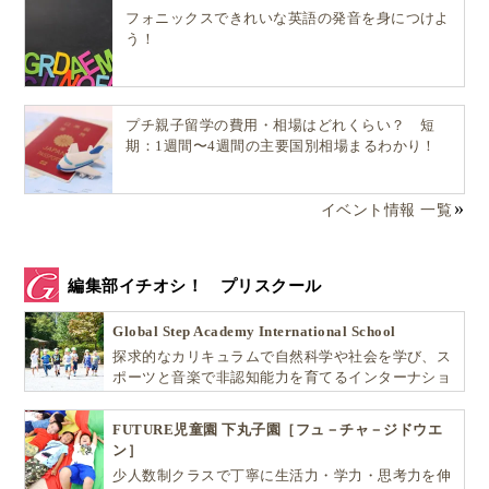
フォニックスできれいな英語の発音を身につけよ
う！
プチ親子留学の費用・相場はどれくらい？ 短
期：1週間〜4週間の主要国別相場まるわかり！
イベント情報 一覧
編集部イチオシ！ プリスクール
Global Step Academy International School
探求的なカリキュラムで自然科学や社会を学び、ス
ポーツと音楽で非認知能力を育てるインターナショ
ナル・プリスクールです。
FUTURE児童園 下丸子園［フュ－チャ－ジドウエ
ン］
少人数制クラスで丁寧に生活力・学力・思考力を伸