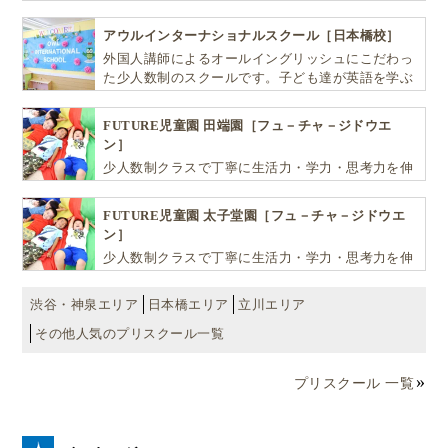
ばしお子様の可能性を広げます！
アウルインターナショナルスクール［日本橋校］
外国人講師によるオールイングリッシュにこだわっ
た少人数制のスクールです。子ども達が英語を学ぶ
だけではなく、英語で学ぶ環境を提供します！
FUTURE児童園 田端園［フュ－チャ－ジドウエ
ン］
少人数制クラスで丁寧に生活力・学力・思考力を伸
ばしお子様の可能性を広げます！
FUTURE児童園 太子堂園［フュ－チャ－ジドウエ
ン］
少人数制クラスで丁寧に生活力・学力・思考力を伸
ばしお子様の可能性を広げます！
渋谷・神泉エリア
日本橋エリア
立川エリア
その他人気のプリスクール一覧
プリスクール 一覧