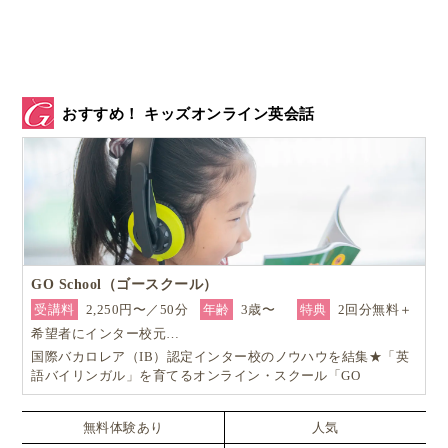
おすすめ！ キッズオンライン英会話
GO School（ゴースクール）
受講料
2,250円〜／50分
年齢
3歳〜
特典
2回分無料＋
希望者にインター校元…
国際バカロレア（IB）認定インター校のノウハウを結集★「英
語バイリンガル」を育てるオンライン・スクール「GO
School（ゴースクール）」
無料体験あり
人気