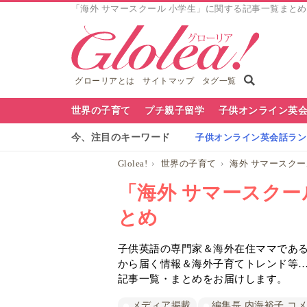
「海外 サマースクール 小学生」に関する記事一覧まとめ | 
グローリアとは
サイトマップ
タグ一覧
グ
世界の子育て
プチ親子留学
子供オンライン英
ロ
今、注目のキーワード
子供オンライン英会話ランキ
ー
Glolea!
世界の子育て
海外 サマースクー
リ
「海外 サマースクー
ア
とめ
ナ
子供英語の専門家＆海外在住ママであるG
ビ
から届く情報＆海外子育てトレンド等
記事一覧・まとめをお届けします。
メディア掲載
編集長 内海裕子 コ