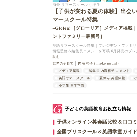
海外 サマースクール 小学生
【子供が変わる夏の体験】出会い
マースクール特集
–Glolea!［グローリア］メディア掲
ントファミリー最新号］
英語サマースクール特集｜プレジデントファミリー最
情報監修＆編集長コメントを寄稿 6月発売のプ
読む
世界の子育て
内海 裕子 (hiroko utsumi)
メディア掲載
編集長 内海裕子 コメント
英語サマースクール
夏休み 英語体験
小学生 留学準備
子どもの英語教育お役立ち情報
子供オンライン英会話比較＆口コ
全国プリスクール＆英語学童ガイ