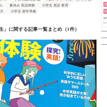
ル
夏休み 英語体験
小学生 英語 教育
び方
小学生 留学準備
8
い
か
学生」に関する記事一覧まとめ（1件）