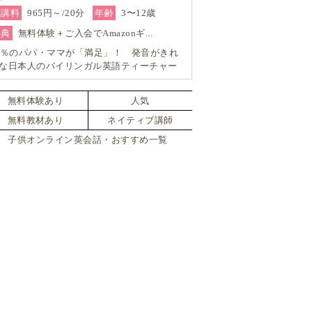
受講料
965円～/20分
年齢
3〜12歳
特典
無料体験＋ご入会でAmazonギ...
9％のパパ・ママが「満足」！ 発音がきれ
な日本人のバイリンガル英語ティーチャー
ら学ぶはじめてのマンツーマン英会話
無料体験あり
人気
無料教材あり
ネイティブ講師
子供オンライン英会話・おすすめ一覧