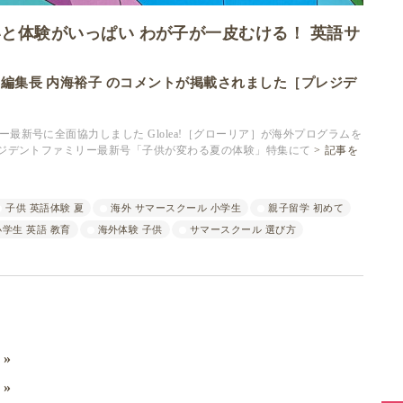
と体験がいっぱい わが子が一皮むける！ 英語サ
載｜編集長 内海裕子 のコメントが掲載されました［プレジデ
新号に全面協力しました Glolea!［グローリア］が海外プログラムを
レジデントファミリー最新号「子供が変わる夏の体験」特集にて
記事を
子供 英語体験 夏
海外 サマースクール 小学生
親子留学 初めて
小学生 英語 教育
海外体験 子供
サマースクール 選び方
ミ
ド