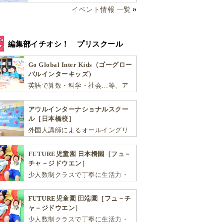
イベント情報 一覧
編集部イチオシ！ プリスクール
Go Global Inter Kids（ゴーグロー
バルインターキッズ）
英語で算数・科学・社会…等、ア
カデミックな能力や探究心を飛躍
的に伸ばし世界で活躍する子ども
アウルインターナショナルスクー
達を育む少人数制のプリスクール
ル［日本橋校］
です。
外国人講師によるオールイングリ
ッシュにこだわった少人数制のス
クールです。子ども達が英語を学
FUTURE児童園 日本橋園［フュ－
ぶだけではなく、英語で学ぶ環境
チャ－ジドウエン］
を提供します！
少人数制クラスで丁寧に生活力・
学力・思考力を伸ばしお子様の可
能性を広げます！
FUTURE児童園 田端園［フュ－チ
ャ－ジドウエン］
少人数制クラスで丁寧に生活力・