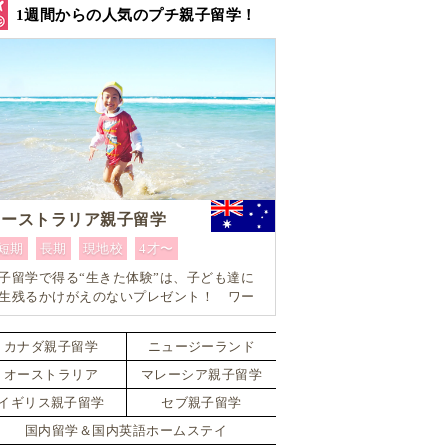
1週間からの人気のプチ親子留学！
オーストラリア親子留学
短期
長期
現地校
4才〜
子留学で得る“生きた体験”は、子ども達に
生残るかけがえのないプレゼント！ ワー
ングマザーにもおすすめ！ 1週間からはじ
るオーストラリア親子留学
カナダ親子留学
ニュージーランド
オーストラリア
マレーシア親子留学
イギリス親子留学
セブ親子留学
国内留学＆国内英語ホームステイ