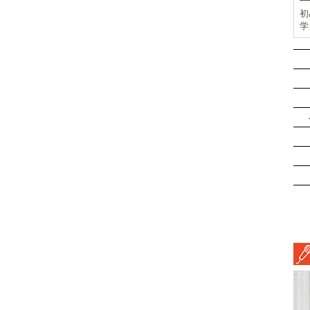
初
学
前
ド
ル
挑