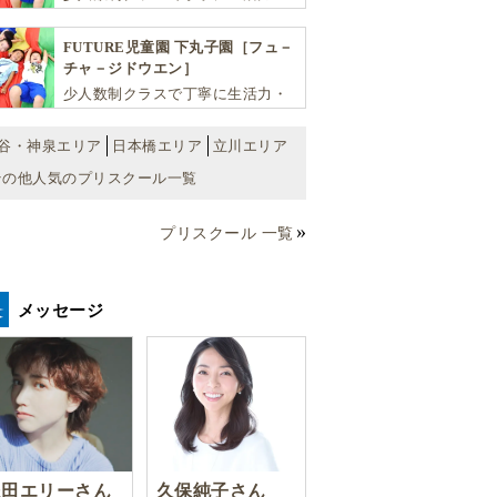
学力・思考力を伸ばしお子様の可
能性を広げます！
FUTURE児童園 下丸子園［フュ－
チャ－ジドウエン］
少人数制クラスで丁寧に生活力・
学力・思考力を伸ばしお子様の可
能性を広げます！
谷・神泉エリア
日本橋エリア
立川エリア
その他人気のプリスクール一覧
プリスクール 一覧
メッセージ
豊田エリーさん
久保純子さん