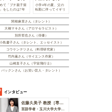
めて「プチ親子留
小学4年の夏、父の
」をしたのは7年
転勤に伴ってイギリ
。娘は2週間ロン
スに引っ越した。
ンのサマースクー
関根麻里さん（タレント）
に通い、英語劇に
戦したり、
大橋マキさん（アロマセラピスト）
別所哲也さん（俳優）
小島慶子さん（タレント、エッセイスト）
コウケンテツさん（料理研究家）
竹内薫さん（サイエンス作家）
山崎直子さん（宇宙飛行士）
パックンさん（お笑い芸人・タレント）
インタビュー
佐藤久美子 教授［専門家インタビュー］
言語学者・玉川大学大学院教育学研究科 教授・NHK「えいごであそぼ」総合指導