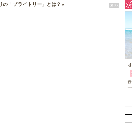
りの「ブライトリー」とは？
親
一
キ
め