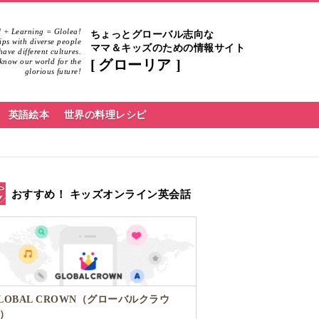
 + Learning = Glolea!
ちょっとグローバル志向な
hips with diverse people
ママ＆キッズのための情報サイト
ave different cultures.
know our world for the
グローリア
glorious future!
英語絵本
世界の料理レシピ
おすすめ！ キッズオンライン英会話
LOBAL CROWN（グローバルクラウ
）