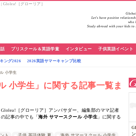
Glolea!［グローリア］
Global
Let's have positive relations
who h
Study abroad with your kids to 
会話
プリスクール＆英語学童
インタビュー
子供英語イベント
ング2026
2026英語サマーキャンプ比較
ル 小学生
ル 小学生」に関する記事一覧ま
lolea!［グローリア］アンバサダー、編集部のママ記者
…の記事の中でも「
海外 サマースクール 小学生
」に関する
G
ン
メント
子供 英語体験 夏
海外 サマースクール 小学生