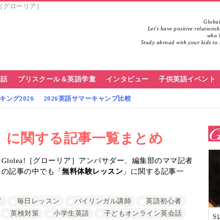
!［グローリア］
Global
Let's have positive relations
who h
Study abroad with your kids to 
会話
プリスクール＆英語学童
インタビュー
子供英語イベント
ング2026
2026英語サマーキャンプ比較
」に関する記事一覧まとめ
lolea!［グローリア］アンバサダー、編集部のママ記者
…の記事の中でも「
無料体験レッスン
」に関する記事一
ド
毎日レッスン
バイリンガル講師
英語初心者
英検対策
小学生英語
子どもオンライン英会話
S