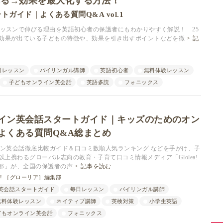
ある→効果を最大化する方法！
イド｜よくある質問Q&A vol.1
レッスンで伸びる理由を英語初心者の保護者にもわかりやすく解説！ 25
、効果が出ている子どもの特徴や、効果を引き出すポイントなどを徹
記
日レッスン
バイリンガル講師
英語初心者
無料体験レッスン
子どもオンライン英会話
英語多読
フォニックス
イン英会話スタートガイド｜キッズのためのオン
よくある質問Q&A総まとめ
イン英会話徹底比較ガイド＆口コミ数順人気ランキング などを手がけ、子
以上携わるグローバル志向の教育・子育て口コミ情報メディア「Glolea!
部」が、全国の保護者の声
記事を読む
lea! ［グローリア］編集部
英会話スタートガイド
毎日レッスン
バイリンガル講師
無料体験レッスン
ネイティブ講師
英検対策
小学生英語
どもオンライン英会話
フォニックス