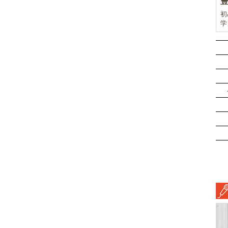
初
学
前
ド
ル
挑