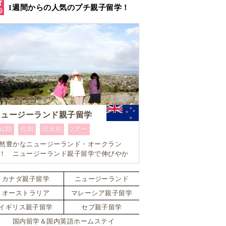
1週間からの人気のプチ親子留学！
ニュージーランド親子留学
短期
長期
現地校
2才〜
然豊かなニュージーランド・オークラン
！ ニュージーランド親子留学で伸びやか
教育を体験。10歳以上であれば小学生でも
身留学可能なスペシャルプラン！！
カナダ親子留学
ニュージーランド
オーストラリア
マレーシア親子留学
イギリス親子留学
セブ親子留学
国内留学＆国内英語ホームステイ