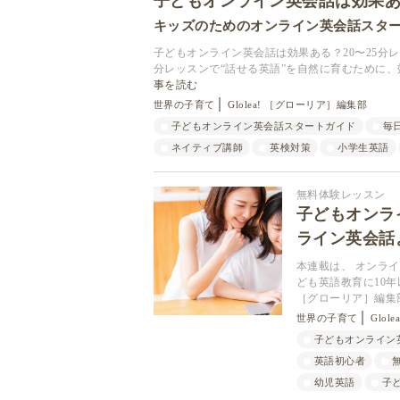
子どもオンライン英会話は効果
キッズのためのオンライン英会話スタートガ
子どもオンライン英会話は効果ある？20〜25分
分レッスンで“話せる英語”を自然に育むために
事を読む
世界の子育て
Glolea! ［グローリア］編集部
子どもオンライン英会話スタートガイド
毎
ネイティブ講師
英検対策
小学生英語
無料体験レッスン
子どもオンラ
ライン英会話
本連載は、 オンラ
ども英語教育に10年
［グローリア］編集
世界の子育て
Glo
子どもオンライン
英語初心者
幼児英語
子