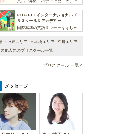
英語で算数・科学・社会…等、ア
カデミックな能力や探究心を飛躍
的に伸ばし世界で活躍する子ども
KIDS EDUインターナショナルプ
達を育む少人数制のプリスクール
リスクール＆アカデミー
です。
国際基準の英語＆マナーをはじめ
将来国際的に活躍できるリーダー
としての多様な資質を育む「KIDS
谷・神泉エリア
日本橋エリア
立川エリア
EDU（キッズ・エデュ）」は幼児
その他人気のプリスクール一覧
から小学生まで一貫して学べる充
実のカリキュラムが魅力です
プリスクール 一覧
メッセージ