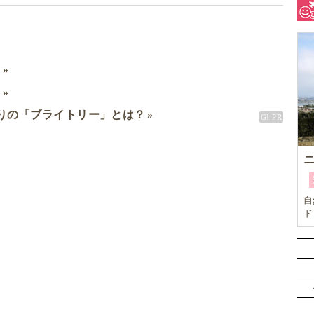
ミ
ド
りの「ブライトリー」とは？
自
ド
な
単