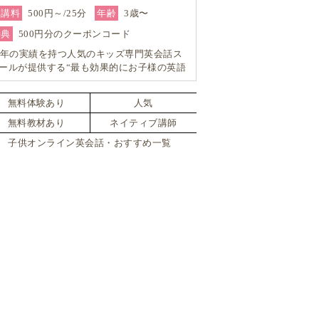
受講料
500円～/25分
年齢
3歳〜
特典
500円分のクーポンコード
3年の実績を持つ人気のキッズ専門英会話ス
ールが提供する“最も効果的にお子様の英語
をUP”するオンライン英会話レッスン！
無料体験あり
人気
無料教材あり
ネイティブ講師
子供オンライン英会話・おすすめ一覧