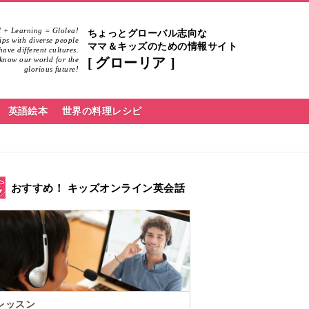
 + Learning = Glolea!
ちょっとグローバル志向な
hips with diverse people
ママ＆キッズのための情報サイト
ave different cultures.
know our world for the
グローリア
glorious future!
英語絵本
世界の料理レシピ
おすすめ！ キッズオンライン英会話
レッスン