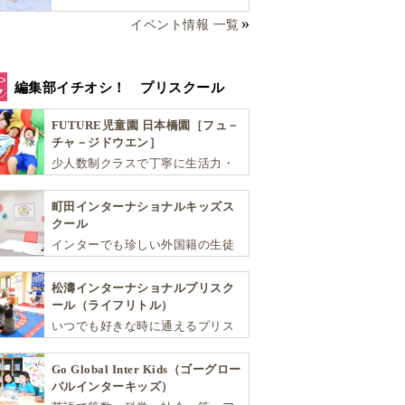
イベント情報 一覧
編集部イチオシ！ プリスクール
FUTURE児童園 日本橋園［フュ－
チャ－ジドウエン］
少人数制クラスで丁寧に生活力・
学力・思考力を伸ばしお子様の可
能性を広げます！
町田インターナショナルキッズス
クール
インターでも珍しい外国籍の生徒
が半分以上の国際色豊かな学習環
境が魅力の「町田インターナショ
松濤インターナショナルプリスク
ナルキッズスクール」。
ール（ライフリトル）
いつでも好きな時に通えるプリス
クール！ 子ども達一人ひとりの個
性を尊重し、想像力豊かな感性、
Go Global Inter Kids（ゴーグロー
自ら進んで学ぶこと、考える力を
バルインターキッズ）
育みます