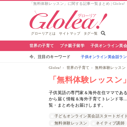
「無料体験レッスン」に関する記事一覧まとめ | Glolea
グローリアとは
サイトマップ
タグ一覧
グ
世界の子育て
プチ親子留学
子供オンライン英
ロ
今、注目のキーワード
子供オンライン英会話ランキ
ー
Glolea!
世界の子育て
無料体験レッスン
リ
「無料体験レッスン
ア
子供英語の専門家＆海外在住ママであるG
ナ
から届く情報＆海外子育てトレンド等
ビ
覧・まとめをお届けします。
子どもオンライン英会話スタートガイ
無料体験レッスン
ネイティブ講師