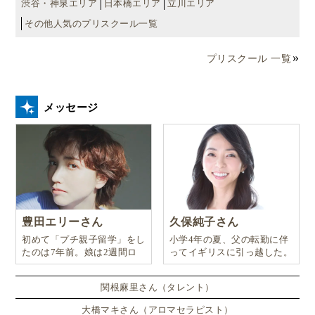
渋谷・神泉エリア
日本橋エリア
立川エリア
その他人気のプリスクール一覧
プリスクール 一覧
メッセージ
豊田エリーさん
久保純子さん
初めて「プチ親子留学」をし
小学4年の夏、父の転勤に伴
たのは7年前。娘は2週間ロ
ってイギリスに引っ越した。
ンドンのサマースクールに通
い、英語劇に挑戦したり、
関根麻里さん（タレント）
大橋マキさん（アロマセラピスト）