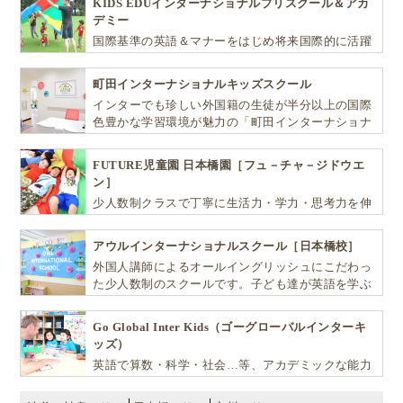
KIDS EDUインターナショナルプリスクール＆アカ
デミー
国際基準の英語＆マナーをはじめ将来国際的に活躍
できるリーダーとしての多様な資質を育む「KIDS
EDU（キッズ・エデュ）」は幼児から小学生まで一
町田インターナショナルキッズスクール
貫して学べる充実のカリキュラムが魅力です
インターでも珍しい外国籍の生徒が半分以上の国際
色豊かな学習環境が魅力の「町田インターナショナ
ルキッズスクール」。
FUTURE児童園 日本橋園［フュ－チャ－ジドウエ
ン］
少人数制クラスで丁寧に生活力・学力・思考力を伸
ばしお子様の可能性を広げます！
アウルインターナショナルスクール［日本橋校］
外国人講師によるオールイングリッシュにこだわっ
た少人数制のスクールです。子ども達が英語を学ぶ
だけではなく、英語で学ぶ環境を提供します！
Go Global Inter Kids（ゴーグローバルインターキ
ッズ）
英語で算数・科学・社会…等、アカデミックな能力
や探究心を飛躍的に伸ばし世界で活躍する子ども達
を育む少人数制のプリスクールです。