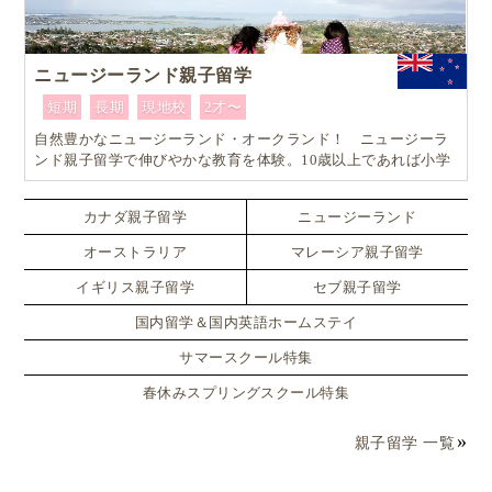
ニュージーランド親子留学
短期
長期
現地校
2才〜
自然豊かなニュージーランド・オークランド！ ニュージーラ
ンド親子留学で伸びやかな教育を体験。10歳以上であれば小学
生でも単身留学可能なスペシャルプラン！！
カナダ親子留学
ニュージーランド
オーストラリア
マレーシア親子留学
イギリス親子留学
セブ親子留学
国内留学＆国内英語ホームステイ
サマースクール特集
春休みスプリングスクール特集
親子留学 一覧