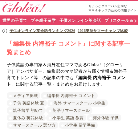
ちょっとグローバル志向な
ママ＆キッズのための情報サイト
グ
世界の子育て
プチ親子留学
子供オンライン英会話
プリスクール＆英
ロ
子供オンライン英会話ランキング2026
2026英語サマーキャンプ比較
ー
「編集長 内海裕子 コメント」に関する記事一
覧まとめ
リ
ア
子供英語の専門家＆海外在住ママであるGlolea!［グローリ
ア］アンバサダー、編集部のママ記者から届く情報＆海外子
ナ
育てトレンド等…の記事の中でも「
編集長 内海裕子 コメン
ト
」に関する記事一覧・まとめをお届けします。
ビ
メディア掲載
編集長 内海裕子 コメント
子供 英語体験 夏
海外 サマースクール 小学生
親子留学 初めて
英語サマースクール
夏休み 英語体験
小学生 英語 教育
海外体験 子供
サマースクール 選び方
小学生 留学準備