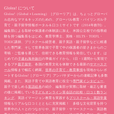
Glolea! について
Glolea!（Global＋Learning）［グローリア］は、ちょっとグローバ
ル志向なママ＆キッズのための、グローバル教育・バイリンガル子
育て・親子留学情報ポータル＆口コミサイトです（2014年創刊）。
編集部による取材や保護者の体験談に加え、米国公立校での指導経
験を持つ編集長をはじめ、教育学博士、英検・IELTS・TOEFL・
TOEIC講師、プリスクール経営者、親子英語・親子留学などに精通
した専門家、そして世界各国で子育て中の保護者の皆さまからのご
寄稿・ご監修を通じて、信頼できる教育情報を発信しています。は
じめての
子連れ海外旅行
の準備ガイドから、1日・1週間から実現で
きるプチ
親子留学
、各国の教育文化を体験できる最新の
サマースク
ール
情報まで幅広く網羅。
世界の子育て・教育事情
を現地からレポ
ートするGlolea!［グローリア］アンバサダーからの連載記事も多数
掲載。また、英語子育てや英語教育に役立つ
専門家インタビュー
、
親子で楽しめる
英語絵本
の紹介、編集部が実際に取材・厳正な審査
の後に掲載している
子どもオンライン英会話の比較・口コミ数ラン
キング
、英語イマージョン教育を実践する
プリスクール・英語学童
情報もリアルな口コミとともに充実掲載！ 多様な文化背景を持つ
世界中の人々とのつながりや、親子留学・サマースクール・英語教