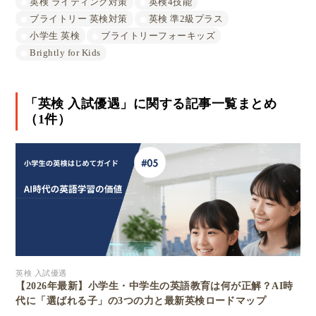
英検 ライティング対策
英検4技能
ブライトリー 英検対策
英検 準2級プラス
小学生 英検
ブライトリーフォーキッズ
Brightly for Kids
「英検 入試優遇」に関する記事一覧まとめ
（1件）
英検 入試優遇
【2026年最新】小学生・中学生の英語教育は何が正解？AI時
代に「選ばれる子」の3つの力と最新英検ロードマップ