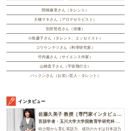
ンドンのサマースクールに通
い、英語劇に挑戦したり、
関根麻里さん（タレント）
大橋マキさん（アロマセラピスト）
別所哲也さん（俳優）
小島慶子さん（タレント、エッセイスト）
コウケンテツさん（料理研究家）
竹内薫さん（サイエンス作家）
山崎直子さん（宇宙飛行士）
パックンさん（お笑い芸人・タレント）
インタビュー
佐藤久美子 教授［専門家インタビュー］
言語学者・玉川大学大学院教育学研究科 教授・NHK「えいごであそぼ」総合指導
幼少期から育む英語力、成功のカギは日本語力