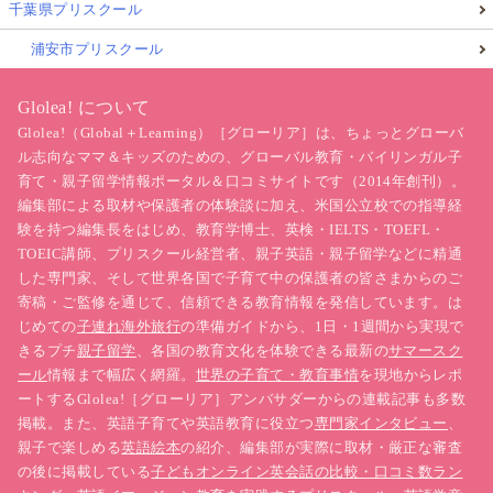
千葉県プリスクール
浦安市プリスクール
Glolea! について
Glolea!（Global＋Learning）［グローリア］は、ちょっとグローバ
ル志向なママ＆キッズのための、グローバル教育・バイリンガル子
育て・親子留学情報ポータル＆口コミサイトです（2014年創刊）。
編集部による取材や保護者の体験談に加え、米国公立校での指導経
験を持つ編集長をはじめ、教育学博士、英検・IELTS・TOEFL・
TOEIC講師、プリスクール経営者、親子英語・親子留学などに精通
した専門家、そして世界各国で子育て中の保護者の皆さまからのご
寄稿・ご監修を通じて、信頼できる教育情報を発信しています。は
じめての
子連れ海外旅行
の準備ガイドから、1日・1週間から実現で
きるプチ
親子留学
、各国の教育文化を体験できる最新の
サマースク
ール
情報まで幅広く網羅。
世界の子育て・教育事情
を現地からレポ
ートするGlolea!［グローリア］アンバサダーからの連載記事も多数
掲載。また、英語子育てや英語教育に役立つ
専門家インタビュー
、
親子で楽しめる
英語絵本
の紹介、編集部が実際に取材・厳正な審査
の後に掲載している
子どもオンライン英会話の比較・口コミ数ラン