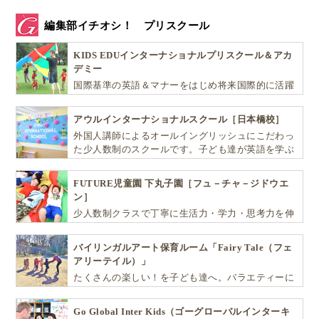
編集部イチオシ！ プリスクール
KIDS EDUインターナショナルプリスクール＆アカ
デミー
国際基準の英語＆マナーをはじめ将来国際的に活躍
できるリーダーとしての多様な資質を育む「KIDS
EDU（キッズ・エデュ）」は幼児から小学生まで一
アウルインターナショナルスクール［日本橋校］
貫して学べる充実のカリキュラムが魅力です
外国人講師によるオールイングリッシュにこだわっ
た少人数制のスクールです。子ども達が英語を学ぶ
だけではなく、英語で学ぶ環境を提供します！
FUTURE児童園 下丸子園［フュ－チャ－ジドウエ
ン］
少人数制クラスで丁寧に生活力・学力・思考力を伸
ばしお子様の可能性を広げます！
バイリンガルアート保育ルーム「Fairy Tale（フェ
アリーテイル）」
たくさんの楽しい！を子ども達へ。バラエティーに
富んだプログラムとバイリンガル保育で子供達の
『生きる力』を育てます。
Go Global Inter Kids（ゴーグローバルインターキ