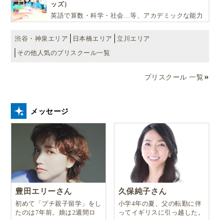
ッズ）
英語で算数・科学・社会…等、アカデミックな能力
や探究心を飛躍的に伸ばし世界で活躍する子ども達
を育む少人数制のプリスクールです。
渋谷・神泉エリア
日本橋エリア
立川エリア
その他人気のプリスクール一覧
プリスクール 一覧
メッセージ
豊田エリーさん
久保純子さん
初めて「プチ親子留学」をし
小学4年の夏、父の転勤に伴
たのは7年前。娘は2週間ロ
ってイギリスに引っ越した。