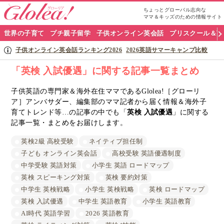
ちょっとグローバル志向な
ママ＆キッズのための情報サイト
グ
世界の子育て
プチ親子留学
子供オンライン英会話
プリスクール＆英
ロ
子供オンライン英会話ランキング2026
2026英語サマーキャンプ比較
ー
「英検 入試優遇」に関する記事一覧まとめ
リ
子供英語の専門家＆海外在住ママであるGlolea!［グローリ
ア］アンバサダー、編集部のママ記者から届く情報＆海外子
ア
育てトレンド等…の記事の中でも「
英検 入試優遇
」に関する
ナ
記事一覧・まとめをお届けします。
ビ
英検2級 高校受験
ネイティブ担任制
子ども オンライン英会話
高校受験 英語優遇制度
中学受験 英語対策
小学生 英語 ロードマップ
英検 スピーキング対策
英検 要約対策
中学生 英検戦略
小学生 英検戦略
英検 ロードマップ
英検 入試優遇
中学生 英語教育
小学生 英語教育
AI時代 英語学習
2026 英語教育