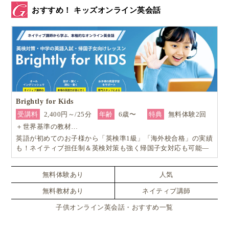
おすすめ！ キッズオンライン英会話
Brightly for Kids
受講料
2,400円～/25分
年齢
6歳〜
特典
無料体験2回
＋世界基準の教材…
英語が初めてのお子様から「英検準1級」「海外校合格」の実績
も！ネイティブ担任制＆英検対策も強く帰国子女対応も可能―
小学生からの4技能本格英会話『Brightly for Kids｜ブライトリ
ー』
無料体験あり
人気
無料教材あり
ネイティブ講師
子供オンライン英会話・おすすめ一覧