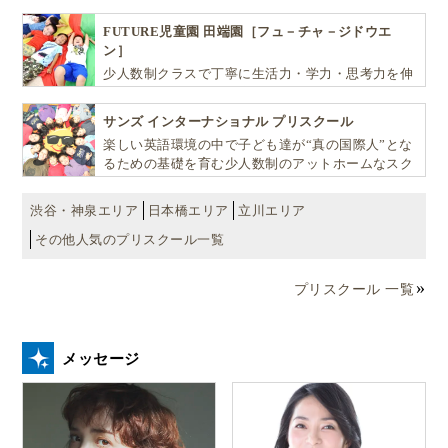
ばしお子様の可能性を広げます！
FUTURE児童園 田端園［フュ－チャ－ジドウエ
ン］
少人数制クラスで丁寧に生活力・学力・思考力を伸
ばしお子様の可能性を広げます！
サンズ インターナショナル プリスクール
楽しい英語環境の中で子ども達が“真の国際人”とな
るための基礎を育む少人数制のアットホームなスク
ールです
渋谷・神泉エリア
日本橋エリア
立川エリア
その他人気のプリスクール一覧
プリスクール 一覧
メッセージ