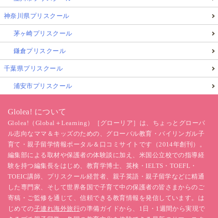
神奈川県プリスクール
茅ヶ崎プリスクール
鎌倉プリスクール
千葉県プリスクール
浦安市プリスクール
Glolea! について
Glolea!（Global＋Learning）［グローリア］は、ちょっとグローバ
ル志向なママ＆キッズのための、グローバル教育・バイリンガル子
育て・親子留学情報ポータル＆口コミサイトです（2014年創刊）。
編集部による取材や保護者の体験談に加え、米国公立校での指導経
験を持つ編集長をはじめ、教育学博士、英検・IELTS・TOEFL・
TOEIC講師、プリスクール経営者、親子英語・親子留学などに精通
した専門家、そして世界各国で子育て中の保護者の皆さまからのご
寄稿・ご監修を通じて、信頼できる教育情報を発信しています。は
じめての
子連れ海外旅行
の準備ガイドから、1日・1週間から実現で