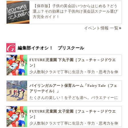
【保存版】子供の英会話いつからはじめる？どう
選ぶ？その効果は？子供向け英会話スクール選び
方完全ガイド！
イベント情報 一覧
編集部イチオシ！ プリスクール
FUTURE児童園 下丸子園［フュ－チャ－ジドウエ
ン］
少人数制クラスで丁寧に生活力・学力・思考力を伸
ばしお子様の可能性を広げます！
バイリンガルアート保育ルーム「Fairy Tale（フェ
アリーテイル）」
たくさんの楽しい！を子ども達へ。バラエティーに
富んだプログラムとバイリンガル保育で子供達の
『生きる力』を育てます。
FUTURE児童園 太子堂園［フュ－チャ－ジドウエ
ン］
少人数制クラスで丁寧に生活力・学力・思考力を伸