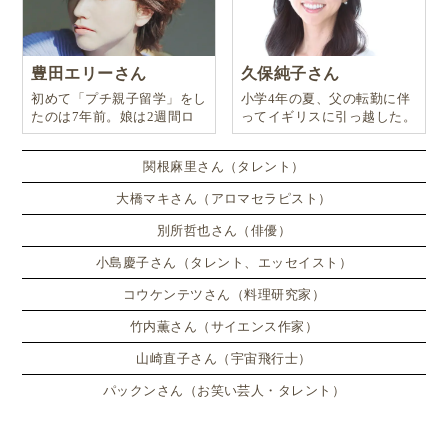
豊田エリーさん
久保純子さん
初めて「プチ親子留学」をし
小学4年の夏、父の転勤に伴
たのは7年前。娘は2週間ロ
ってイギリスに引っ越した。
ンドンのサマースクールに通
い、英語劇に挑戦したり、
関根麻里さん（タレント）
大橋マキさん（アロマセラピスト）
別所哲也さん（俳優）
小島慶子さん（タレント、エッセイスト）
コウケンテツさん（料理研究家）
竹内薫さん（サイエンス作家）
山崎直子さん（宇宙飛行士）
パックンさん（お笑い芸人・タレント）