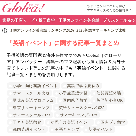
ちょっとグローバル志向な
ママ＆キッズのための情報サイト
グ
世界の子育て
プチ親子留学
子供オンライン英会話
プリスクール＆英
ロ
子供オンライン英会話ランキング2026
2026英語サマーキャンプ比較
ー
「英語イベント」に関する記事一覧まとめ
リ
子供英語の専門家＆海外在住ママであるGlolea!［グローリ
ア］アンバサダー、編集部のママ記者から届く情報＆海外子
ア
育てトレンド等…の記事の中でも「
英語イベント
」に関する
ナ
記事一覧・まとめをお届けします。
ビ
小学生向け英語イベント
英語で学ぶ夏休み
サマースクール比較
小学生英語学習
幼児英語体験
夏休み英語プログラム
国内親子留学
英語初心者OK
東京サマーキャンプ
英語サマースクール2025
サマースクール2025
サマーキャンプ2025
子ども英語教育
幼児向け英語イベント
国内プチ留学
都内英語イベント
英語キャンプ
英語イベント