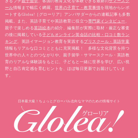
きるプチ
親子留学
、各国の教育文化を体験できる最新の
サマースク
ール
情報まで幅広く網羅。
世界の子育て・教育事情
を現地からレポ
ートするGlolea!［グローリア］アンバサダーからの連載記事も多数
掲載。また、英語子育てや英語教育に役立つ
専門家インタビュー
、
親子で楽しめる
英語絵本
の紹介、編集部が実際に取材・厳正な審査
の後に掲載している
子どもオンライン英会話の比較・口コミ数ラン
キング
、英語イマージョン教育を実践する
プリスクール・英語学童
情報もリアルな口コミとともに充実掲載！ 多様な文化背景を持つ
世界中の人々とのつながりや、親子留学・サマースクール・英語教
育のリアルな体験談をもとに、子どもと一緒に世界を学び、広い視
野と自己肯定感を育むヒントを、ほぼ毎日更新でお届けしていま
す。
日本最大級！ちょっとグローバル志向なママのための情報サイト