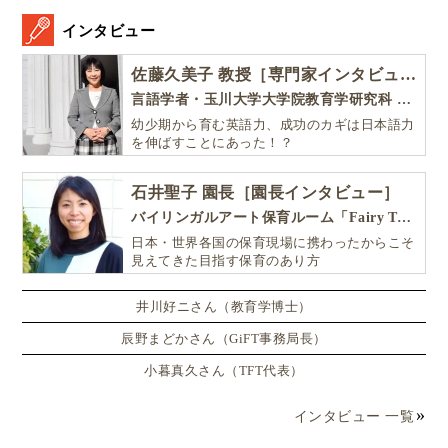
インタビュー
佐藤久美子 教授［専門家インタビュー］
言語学者・玉川大学大学院教育学研究科 教授・NHK「えいごであそぼ」総合指導
幼少期から育む英語力、成功のカギは日本語力
を伸ばすことにあった！？
石井聖子 園長［園長インタビュー］
バイリンガルアート保育ルーム「Fairy Tale（フェアリーテイル）」
日本・世界各国の保育現場に携わったからこそ
見えてきた目指す保育のあり方
井川好ニさん（教育学博士）
辰野まどかさん（GiFT事務局長）
小暮真久さん（TFT代表）
インタビュー 一覧